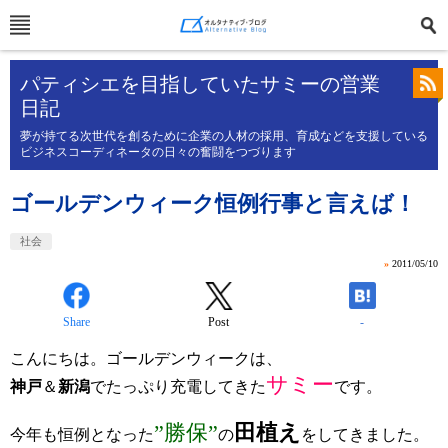
パティシエを目指していたサミーの営業
日記
夢が持てる次世代を創るために企業の人材の採用、育成などを支援している
ビジネスコーディネータの日々の奮闘をつづります
ゴールデンウィーク恒例行事と言えば！
社会
»
2011/05/10
Share
Post
-
こんにちは。ゴールデンウィークは、
サミー
神戸
＆
新潟
でたっぷり充電してきた
です。
”勝保”
田植え
今年も恒例となった
の
をしてきました。