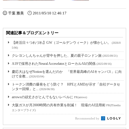
千葉 雅美
2011/05/10 12:46:17
関連記事＆ブログエントリー
【終活日々つれづれ】GW（ゴールデンウィーク）が懐かしい。
(2026/0
5/06)
クレヨンしんちゃんが背中を押した、夏の親子ロンドン旅
(2025/09/21)
A19で採用されたNeural AcceselatorとローカルAIの関係
(2025/09/16)
慶応大はなぜNotionを選んだのか 「世界最高峰のAIキャンパス」に向
けて全教...
(2026/03/04)
トークン消費の爆発をどう防ぐ？ HPEとAMDが示す「自社データセ
ンター回帰」と...
(2026/06/30)
arrowsの頑丈さがとんでもないレベルに
PR(arrows)
大阪ガスが月2000時間の共有作業を削減！ 現場のAI活用術
PR(ITmedia
エンタープライズ)
Recommended by