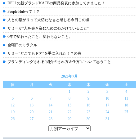
DELLの新ブランドKACEの商品発表に参加してきました！
People Hubって！？
人との繋がりって大切だなぁと感じる今日この頃
サミーが”人を巻き込むために心がけていること”
6年で変わったこと、変わらないこと。
金曜日のミラクル
サミー”どこでもドア”を手に入れた！？の巻
ブランディングされる”紹介のされ方＆仕方”について思うこと
2026年7月
日
月
火
水
木
金
土
1
2
3
4
5
6
7
8
9
10
11
12
13
14
15
16
17
18
19
20
21
22
23
24
25
26
27
28
29
30
31