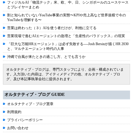
フィジカルAI「物流テック」米、欧、中、日、シンガポールのユースケース
とプレイヤーまとめ
割と知られていないYouTube事業の実態〜KPIや売上高など世界規模で今の
YouTubeを理解する〜
営業は終わった（３）AIを使う者だけが、利他に立てる
営業現場で進むAIエージェントの急増と「生産性のパラドックス」の現実
「巨大な万能HRエージェント」は必ず失敗する----Josh Bersinが描くHR 2030
と、マルチエージェント時代の人事
沖縄で台風が来たときの過ごし方、とでも言うか
オルタナティブ・ブログは、専門スタッフにより、企画・構成されていま
す。入力頂いた内容は、アイティメディアの他、オルタナティブ・ブロ
グ、及び本記事執筆会社に提供されます。
オルタナティブ・ブログ GUIDE
オルタナティブ・ブログ憲章
利用規約
プライバシーポリシー
お問い合わせ