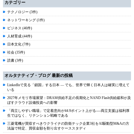
カテゴリー
テクノロジー (3件)
ネットワーキング (1件)
ビジネス (46件)
人材育成 (44件)
日本文化 (7件)
社会 (35件)
読書 (3件)
オルタナティブ・ブログ 最新の投稿
LinkedInで見る「鎖国」する日本 ― でも、世界で輝く日本人は確実に増えて
いる
2027年メモリ市場展望：DRAM供給不足の長期化とNAND Flash供給緩和が及
ぼすクラウド設備投資への影響
「両立しやすい職場」で定着意向が44.9ポイント上がる----両立支援は福利厚
生ではなく、リテンション戦略である
三菱電機が買収すべきウクライナの防衛テック企業3社をAI駆動型M&Aの方
法論で特定、買収金額を割り出すケーススタディ