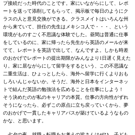
プ接続だった時代のことです。家にいながらにして、レポ
ートを送って添削してもらって、掲示板で毎日のようにク
ラスの人と意見交換ができる。クラスメイトはいろんな州
から来ていて、担任の先生はメキシコ人で・・・、という
環境がものすごく不思議な体験でした。昼間は普通に仕事
をしているのに、家に帰ったら先生から英語のメールが来
てて、レポートを英語で出して、なんですよ。しかも時差
のおかげでレポートの提出期限がみんなより1日遅く見えた
り。家に居ながらにして留学をするという、この不思議な
二重生活は、ひょっとしたら、海外へ留学に行くよりおも
しろいんじゃないか。そうだ、海外と日本をインターネッ
トで結んだ英語の勉強法を広めることを仕事にしよう！
そう決めたのが私のキャリアの本質。仕事の方向性がずれ
そうになったら、必ずこの原点に立ち戻っていくから、夢
のおかげで一貫したキャリアパスが築けているようなもの
かな、と思います。
七夕の夜、就職・転職をお考えの皆さんはぜひ、子ども