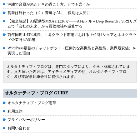
沖縄で台風が来たときの過ごし方、とでも言うか
営業は終わった（２）普遍はAIに、個別は人間に
【完全解説】AI駆動型M&Aとは何か――AIモデル＋Deep Researchアルゴリズ
ムで「会社の未来」から買収候補を逆算する
前年同期比43%成長、世界クラウド市場における上位3社シェアとネオクラウ
ド企業9社の影響
WordPress最強のチャットボット（圧倒的な高機能と高性能、業界最安値）を
実現した理由
オルタナティブ・ブログは、専門スタッフにより、企画・構成されていま
す。入力頂いた内容は、アイティメディアの他、オルタナティブ・ブロ
グ、及び本記事執筆会社に提供されます。
オルタナティブ・ブログ GUIDE
オルタナティブ・ブログ憲章
利用規約
プライバシーポリシー
お問い合わせ