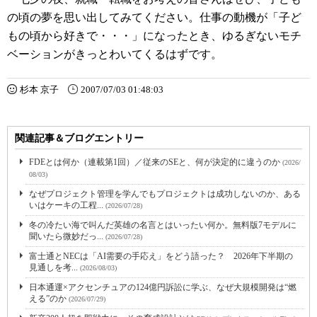
の頃の夢を思い出してみてください。仕事の動機が「子ど
もの頃から好きで・・・」になったとき、ゆるぎないモチ
ベーションがきっとわいてくるはずです。
杉本 京子
2007/07/03 01:48:03
関連記事＆ブログエントリー
FDEとは何か（連載第1回）／従来のSEと、何が決定的に違うのか
(2026/
08/03)
なぜプロジェクト管理を学んでもプロジェクトは成功しないのか、ある
いはケーキの工程...
(2026/07/28)
冬の冷たい海で叫んだ英雄の名言とはいったい何か。無料版7モデルに
聞いたら微妙だっ...
(2026/07/28)
富士通とNECは「AI需要の手応え」をどう語った？ 2026年下半期の
見通しを考...
(2026/08/03)
日本通運×アクセンチュアの124億円訴訟に学ぶ、なぜ大規模開発は“燃
える”のか
(2026/07/29)