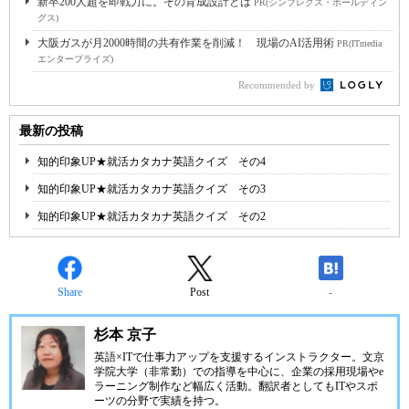
新卒200人超を即戦力に。その育成設計とは
PR(シンプレクス・ホールディン
グス)
大阪ガスが月2000時間の共有作業を削減！ 現場のAI活用術
PR(ITmedia
エンタープライズ)
Recommended by
最新の投稿
知的印象UP★就活カタカナ英語クイズ その4
知的印象UP★就活カタカナ英語クイズ その3
知的印象UP★就活カタカナ英語クイズ その2
Share
Post
-
杉本 京子
英語×ITで仕事力アップを支援するインストラクター。文京
学院大学（非常勤）での指導を中心に、企業の採用現場やe
ラーニング制作など幅広く活動。翻訳者としてもITやスポ
ーツの分野で実績を持つ。