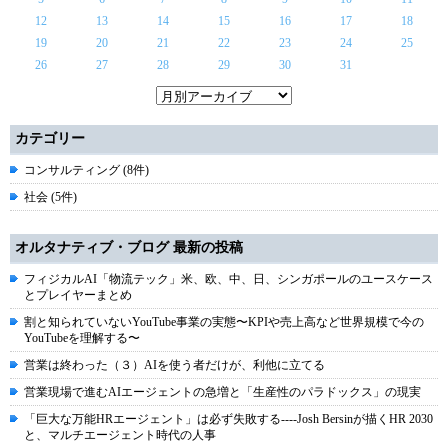
12
13
14
15
16
17
18
19
20
21
22
23
24
25
26
27
28
29
30
31
カテゴリー
コンサルティング (8件)
社会 (5件)
オルタナティブ・ブログ 最新の投稿
フィジカルAI「物流テック」米、欧、中、日、シンガポールのユースケース
とプレイヤーまとめ
割と知られていないYouTube事業の実態〜KPIや売上高など世界規模で今の
YouTubeを理解する〜
営業は終わった（３）AIを使う者だけが、利他に立てる
営業現場で進むAIエージェントの急増と「生産性のパラドックス」の現実
「巨大な万能HRエージェント」は必ず失敗する----Josh Bersinが描くHR 2030
と、マルチエージェント時代の人事