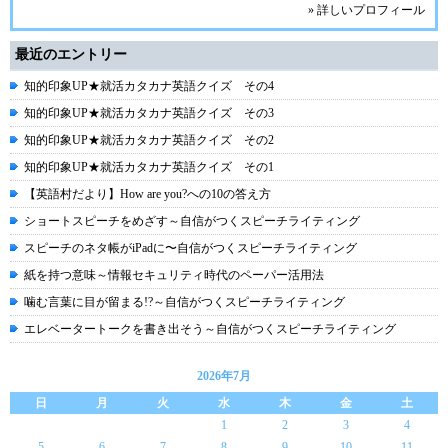
» 詳しいプロフィール
最近のエントリー
知的印象UP★就活カタカナ英語クイズ その4
知的印象UP★就活カタカナ英語クイズ その3
知的印象UP★就活カタカナ英語クイズ その2
知的印象UP★就活カタカナ英語クイズ その1
【英語村だより】How are you?への10の答え方
ショートスピーチをめざす～自信がつくスピーチライティング
スピーチのネタ帳がiPadに〜自信がつくスピーチライティング
紙を持つ意味～情報セキュリティ時代のペーパー活用法
噛む言葉に目が留まる!?～自信がつくスピーチライティング
エレベータートークを書き出そう～自信がつくスピーチライティング
2026年7月
日
月
火
水
木
金
土
1
2
3
4
5
6
7
8
9
10
11