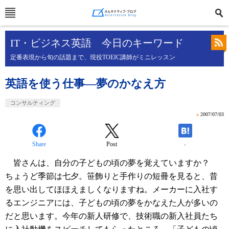
IT・ビジネス英語 今日のキーワード
定番表現から旬の話題まで、現役TOEIC講師がミニレッスン
英語を使う仕事―夢のかなえ方
コンサルティング
»
2007/07/03
Share
Post
-
皆さんは、自分の子どもの頃の夢を覚えていますか？
ちょうど季節は七夕。笹飾りと手作りの短冊を見ると、昔
を思い出してほほえましくなりますね。メーカーに入社す
るエンジニアには、子どもの頃の夢をかなえた人が多いの
だと思います。今年の新人研修で、技術職の新入社員たち