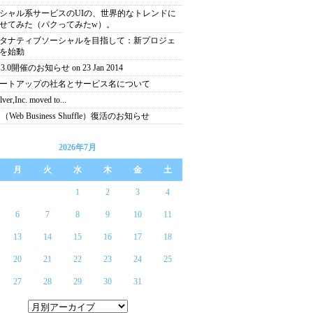
シャル系サービスのUIの、世界的なトレンドに
せてみた（パクってみたw）。
タナティブソーシャルを目指して：新プロジェ
を始動
3.0開催のお知らせ on 23 Jan 2014
ートアップの社名とサービス名について
ver,Inc. moved to...
（Web Business Shuffle）復活のお知らせ
2026年7月
月
火
水
木
金
土
1
2
3
4
6
7
8
9
10
11
13
14
15
16
17
18
20
21
22
23
24
25
27
28
29
30
31