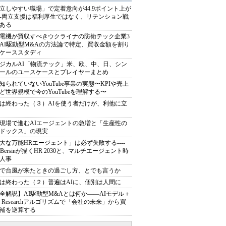
立しやすい職場」で定着意向が44.9ポイント上が
---両立支援は福利厚生ではなく、リテンション戦
ある
電機が買収すべきウクライナの防衛テック企業3
AI駆動型M&Aの方法論で特定、買収金額を割り
ケーススタディ
ジカルAI「物流テック」米、欧、中、日、シン
ールのユースケースとプレイヤーまとめ
知られていないYouTube事業の実態〜KPIや売上
ど世界規模で今のYouTubeを理解する〜
は終わった（３）AIを使う者だけが、利他に立
現場で進むAIエージェントの急増と「生産性の
ドックス」の現実
大な万能HRエージェント」は必ず失敗する----
sh Bersinが描くHR 2030と、マルチエージェント時
人事
で台風が来たときの過ごし方、とでも言うか
は終わった（２）普遍はAIに、個別は人間に
全解説】AI駆動型M&Aとは何か――AIモデル＋
ep Researchアルゴリズムで「会社の未来」から買
補を逆算する