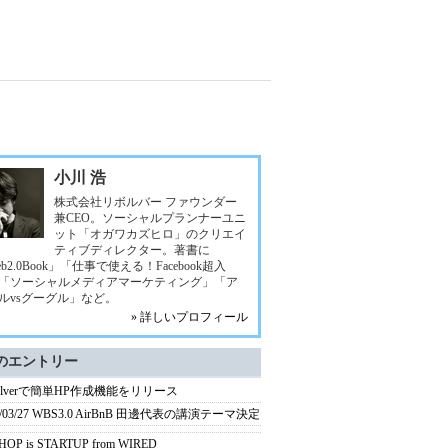
小川 浩
株式会社リボルバー ファウンダー
兼CEO。ソーシャルプランナーユニ
ット「オガワカズヒロ」のクリエイ
ティブディレクター。著書に
b2.0Book」「仕事で使える！Facebook超入
「ソーシャルメディアマーケティング」「ア
ルvsグーグル」など。
» 詳しいプロフィール
のエントリー
volverで簡単HP作成機能をリリース
4/03/27 WBS3.0 AirBnB 田邊代表の講演テーマ決定
 HOP is STARTUP from WIRED