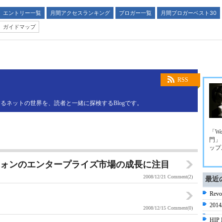
エントリー一覧
月間アクセスランキング
ブロガー一覧
月間ブロガーベスト30
ガイドマップ
RSS
るネットの世界を、読者と一緒に探検するBlogです。
「We
門」
ップ
トフォンのエンタープライズ市場の成長に注目
2008/12/21
Comment(2)
最近
Re
201
2008/12/15
Comment(0)
HIP