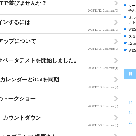
ARTで遊びませんか？
ソー
合わ
2008/12/12
Comment(0)
オル
グインするには
クト
WBS
2008/12/07
Comment(0)
スタ
ュアップについて
Revol
2008/12/06
Comment(0)
WBS
リックベータテストを開始しました。
2008/12/04
Comment(1)
日
oogleカレンダーとiCalを同期
2008/12/03
Comment(2)
5
氏とのトークショー
12
2008/12/03
Comment(0)
19
公開、カウントダウン
26
2008/11/29
Comment(0)