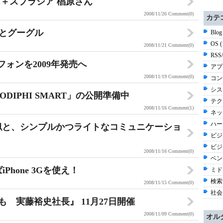
実藤さん＋スプラシア 椙原さん
2008/11/26
Comment(0)
カテ
プルとグーグル
Blog
OS 
2008/11/21
Comment(0)
RSS
フォンを2009年発売へ
アプ
2008/11/19
Comment(0)
コン
シス
S 「MODIPHI SMART」の公開準備中
テク
2008/11/16
Comment(1)
ネッ
ハー
の類似と、シンプルかつライトなコミュニケーショ
ビジネ
ビジ
2008/11/16
Comment(0)
ベン
Phone 3Gを使え！
ミド
検索
2008/11/15
Comment(0)
社会 
社もしも 実藤裕史社長』 11月27日開催
2008/11/09
Comment(0)
オル