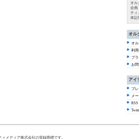
オル
企画
ティ
本記
オル
オル
利用
プラ
お問
アイ
プレ
メー
RSS
Twitt
はアイティメディア株式会社の登録商標です。