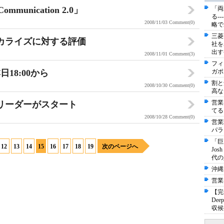
unication 2.0」
「両
る-
2008/11/03
Comment(0)
略で
三菱
ローカライズに対する評価
社を
出す
2008/11/01
Comment(3)
フィ
本日18:00から
ガポ
割と
2008/10/30
Comment(0)
高な
営業
ニュースリーダーがスタート
てる
2008/10/28
Comment(0)
営業
パラ
「巨
12
13
14
15
16
17
18
19
次のページへ
Jo
代の
沖縄
営業
【完
De
収候