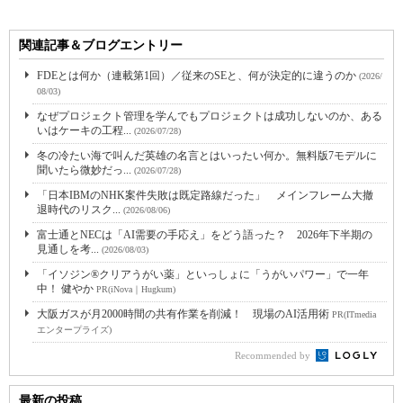
関連記事＆ブログエントリー
FDEとは何か（連載第1回）／従来のSEと、何が決定的に違うのか
(2026/
08/03)
なぜプロジェクト管理を学んでもプロジェクトは成功しないのか、ある
いはケーキの工程...
(2026/07/28)
冬の冷たい海で叫んだ英雄の名言とはいったい何か。無料版7モデルに
聞いたら微妙だっ...
(2026/07/28)
「日本IBMのNHK案件失敗は既定路線だった」 メインフレーム大撤
退時代のリスク...
(2026/08/06)
富士通とNECは「AI需要の手応え」をどう語った？ 2026年下半期の
見通しを考...
(2026/08/03)
「イソジン®クリアうがい薬」といっしょに「うがいパワー」で一年
中！ 健やか
PR(iNova｜Hugkum)
大阪ガスが月2000時間の共有作業を削減！ 現場のAI活用術
PR(ITmedia
エンタープライズ)
Recommended by
最新の投稿