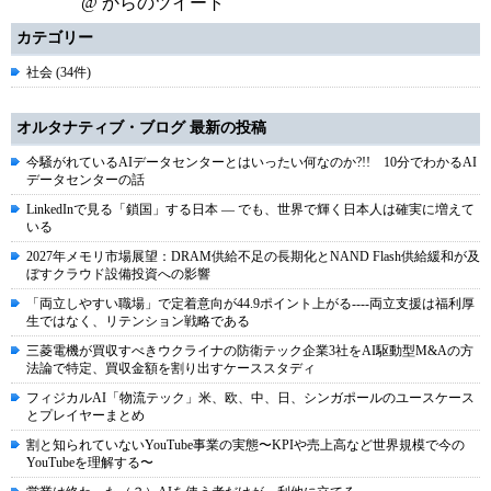
@ からのツイート
カテゴリー
社会 (34件)
オルタナティブ・ブログ 最新の投稿
今騒がれているAIデータセンターとはいったい何なのか?!! 10分でわかるAI
データセンターの話
LinkedInで見る「鎖国」する日本 ― でも、世界で輝く日本人は確実に増えて
いる
2027年メモリ市場展望：DRAM供給不足の長期化とNAND Flash供給緩和が及
ぼすクラウド設備投資への影響
「両立しやすい職場」で定着意向が44.9ポイント上がる----両立支援は福利厚
生ではなく、リテンション戦略である
三菱電機が買収すべきウクライナの防衛テック企業3社をAI駆動型M&Aの方
法論で特定、買収金額を割り出すケーススタディ
フィジカルAI「物流テック」米、欧、中、日、シンガポールのユースケース
とプレイヤーまとめ
割と知られていないYouTube事業の実態〜KPIや売上高など世界規模で今の
YouTubeを理解する〜