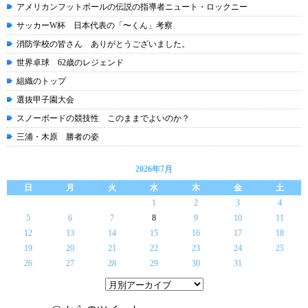
アメリカンフットボールの伝説の指導者ニュート・ロックニー
サッカーW杯 日本代表の「〜くん」考察
消防学校の皆さん ありがとうございました。
世界卓球 62歳のレジェンド
組織のトップ
選抜甲子園大会
スノーボードの競技性 このままでよいのか？
三浦・木原 勝者の姿
2026年7月
日
月
火
水
木
金
土
1
2
3
4
5
6
7
8
9
10
11
12
13
14
15
16
17
18
19
20
21
22
23
24
25
26
27
28
29
30
31