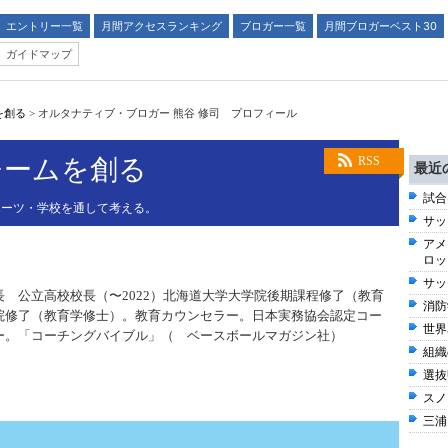
エントリー一覧
月間アクセスランキング
ブロガー一覧
月間ブロガーベスト30
ガイドマップ
を創る
>
オルタナティブ・ブロガー 熊谷 修司 プロフィール
チームを創る
RSS
最近
試合
ポーツ・学校を通して考える。
サッ
アメ
ロッ
サッ
 公立高校校長（〜2022）北海道大学大学院後期課程修了（教育
消防
院修了（教育学修士）。教育カウンセラー。日本実務協会認定コー
世界
ー。「コーチングバイブル」（ ベースボールマガジン社）
組織
選
スノ
三浦