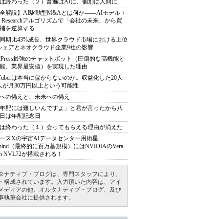
は終わった（２）普遍はAIに、個別は人間に
全解説】AI駆動型M&Aとは何か――AIモデル＋
ep Researchアルゴリズムで「会社の未来」から買
補を逆算する
同期比43%成長、世界クラウド市場における上位
シェアとネオクラウド企業9社の影響
rdPress最強のチャットボット（圧倒的な高機能と
能、業界最安値）を実現した理由
uTuberは本当に儲からないのか。収益化した20人
人が月30万円以上という可能性
への備えと、未来への備え
年配には難しいんですよ」と君が言ったから八
日は年配記念日
は終わった（１）会ってもらえる理由が消えた
ースXの宇宙AIデータセンター用衛星
armind（最終的に百万基規模）にはNVIDIAのVera
bin NVL72が搭載される！
タナティブ・ブログは、専門スタッフにより、
・構成されています。入力頂いた内容は、アイ
メディアの他、オルタナティブ・ブログ、及び
事執筆会社に提供されます。