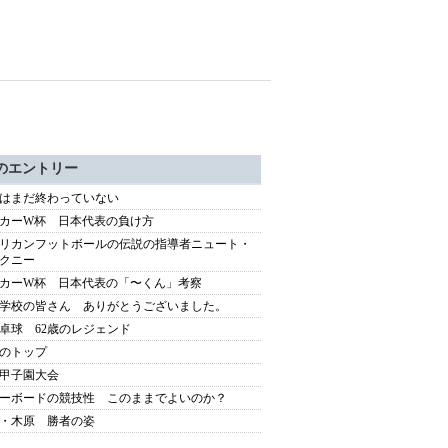
のエントリー
はまだ終わっていない
カーW杯 日本代表の負け方
リカンフットボールの伝説の指導者ニュート・
クニー
カーW杯 日本代表の「〜くん」考察
学校の皆さん ありがとうございました。
卓球 62歳のレジェンド
のトップ
抜甲子園大会
ーボードの競技性 このままでよいのか？
・木原 勝者の姿