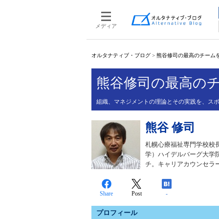
メディア
オルタナティブ・ブログ
>
熊谷修司の最高のチーム
熊谷修司の最高の
組織、マネジメントの理論とその実践を、ス
熊谷 修司
札幌心療福祉専門学校校長
学）ハイデルバーグ大学
チ。キャリアカウンセラ
Share
Post
-
プロフィール