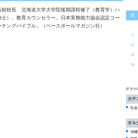
高校校長 北海道大学大学院後期課程修了（教育学）ハ
日
修士）。教育カウンセラー。日本実務能力協会認定コー
ーチングバイブル」（ベースボールマガジン社）
5
12
19
26
@ か
カテ
社会 
オル
沖縄