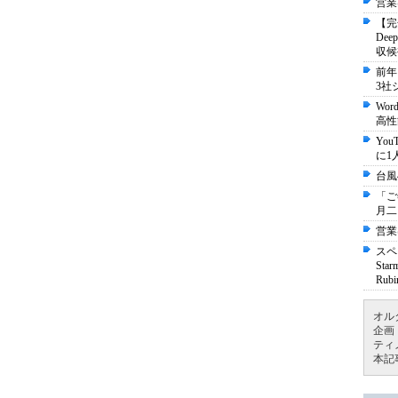
営業
【完
De
収候
前年
3社
Wo
高性
Yo
に1
台風
「ご
月二
営業
スペ
St
Ru
オル
企画
ティ
本記