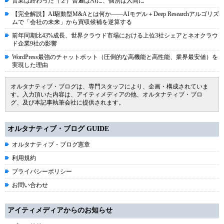
営業は終わった（２）普遍はAIに、個別は人間に
【完全解説】AI駆動型M&Aとは何か――AIモデル＋Deep Researchアルゴリズ
ムで「会社の未来」から買収候補を逆算する
前年同期比43%成長、世界クラウド市場における上位3社シェアとネオクラウ
ド企業9社の影響
WordPress最強のチャットボット（圧倒的な高機能と高性能、業界最安値）を
実現した理由
オルタナティブ・ブログは、専門スタッフにより、企画・構成されていま
す。入力頂いた内容は、アイティメディアの他、オルタナティブ・ブロ
グ、及び本記事執筆会社に提供されます。
オルタナティブ・ブログ GUIDE
オルタナティブ・ブログ憲章
利用規約
プライバシーポリシー
お問い合わせ
アイティメディアからのお知らせ