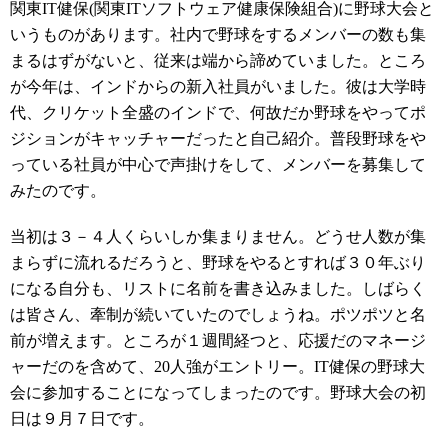
関東IT健保(関東ITソフトウェア健康保険組合)に野球大会と
いうものがあります。社内で野球をするメンバーの数も集
まるはずがないと、従来は端から諦めていました。ところ
が今年は、インドからの新入社員がいました。彼は大学時
代、クリケット全盛のインドで、何故だか野球をやってポ
ジションがキャッチャーだったと自己紹介。普段野球をや
っている社員が中心で声掛けをして、メンバーを募集して
みたのです。
当初は３－４人くらいしか集まりません。どうせ人数が集
まらずに流れるだろうと、野球をやるとすれば３０年ぶり
になる自分も、リストに名前を書き込みました。しばらく
は皆さん、牽制が続いていたのでしょうね。ポツポツと名
前が増えます。ところが１週間経つと、応援だのマネージ
ャーだのを含めて、20人強がエントリー。IT健保の野球大
会に参加することになってしまったのです。野球大会の初
日は９月７日です。