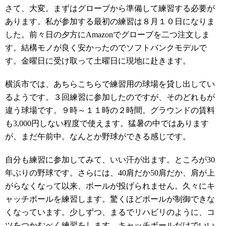
さて、大変。まずはグローブから準備して練習する必要が
あります。私が参加する最初の練習は８月１０日になりま
した。前々日の夕方にAmazonでグローブを二つ注文しま
す。結構モノが良く安かったのでソフトバンクモデルで
す。金曜日に受け取って土曜日に現地に赴きます。
横浜市では、あちらこちらで練習用の球場を貸し出してい
るようです。３回練習に参加したのですが、そのどれもが
違う球場です。９時～１１時の２時間。グラウンドの賃料
も3,000円しない程度で使えます。猛暑の中ではあります
が、まだ午前中。なんとか野球ができる感じです。
自分も練習に参加してみて、いい汗が出ます。ところが30
年ぶりの野球です。さらには、40肩だか50肩だか、肩が上
がらなくなって以来、ボールが投げられません。久々にキ
ャッチボールを練習します。驚くほどボールが制御できな
くなっています。少しずつ、まるでリハビリのように、コ
ツをつかむべく練習をします。キャッチボールだけでいい