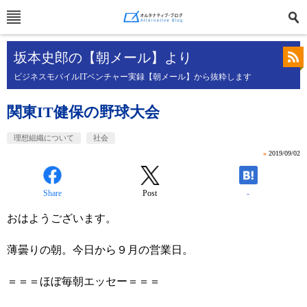
坂本史郎の【朝メール】より
ビジネスモバイルITベンチャー実録【朝メール】から抜粋します
関東IT健保の野球大会
理想組織について
社会
»
2019/09/02
Share
Post
-
おはようございます。
薄曇りの朝。今日から９月の営業日。
＝＝＝ほぼ毎朝エッセー＝＝＝