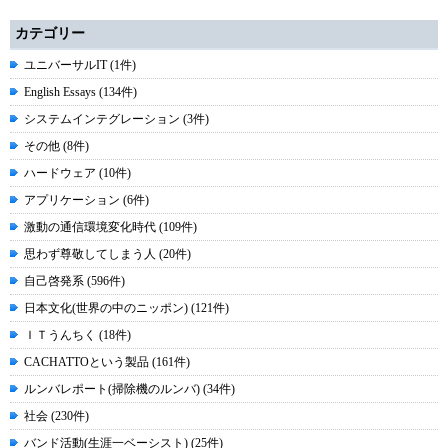
カテゴリー
ユニバーサルIT (1件)
English Essays (134件)
システムインテグレーション (3件)
その他 (8件)
ハードウェア (10件)
アプリケーション (6件)
激動の通信環境変化時代 (109件)
思わず尊敬してしまう人 (20件)
自己啓発系 (596件)
日本文化(世界の中のニッポン) (121件)
ＩＴうんちく (18件)
CACHATTOという製品 (161件)
ルンバレポート(掃除機のルンバ) (34件)
社会 (230件)
バンド活動(生涯一ベーシスト) (25件)