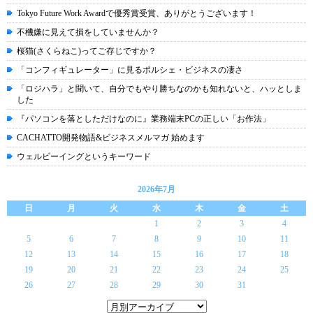
Tokyo Future Work Awardで優秀賞受賞、ありがとうございます！
不機嫌に見えて損をしていませんか？
桜猫(さくらねこ)ってご存じですか？
「コンフィギュレーター」に見るポルシェ・ビジネスの凄さ
「ロジハラ」と聞いて、自分でもやり勝ちなのかも知れないと、ハッとしま
した
『パソコンを落としただけなのに』業務端末PCの正しい「お作法」
CACHATTO開発物語&ビジネスメルマガ 始めます
ウェルビーイングというキーワード
2026年7月
日
月
火
水
木
金
土
1
2
3
4
5
6
7
8
9
10
11
12
13
14
15
16
17
18
19
20
21
22
23
24
25
26
27
28
29
30
31