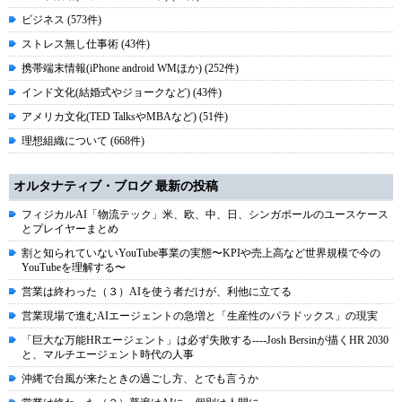
ビジネス (573件)
ストレス無し仕事術 (43件)
携帯端末情報(iPhone android WMほか) (252件)
インド文化(結婚式やジョークなど) (43件)
アメリカ文化(TED TalksやMBAなど) (51件)
理想組織について (668件)
オルタナティブ・ブログ 最新の投稿
フィジカルAI「物流テック」米、欧、中、日、シンガポールのユースケース
とプレイヤーまとめ
割と知られていないYouTube事業の実態〜KPIや売上高など世界規模で今の
YouTubeを理解する〜
営業は終わった（３）AIを使う者だけが、利他に立てる
営業現場で進むAIエージェントの急増と「生産性のパラドックス」の現実
「巨大な万能HRエージェント」は必ず失敗する----Josh Bersinが描くHR 2030
と、マルチエージェント時代の人事
沖縄で台風が来たときの過ごし方、とでも言うか