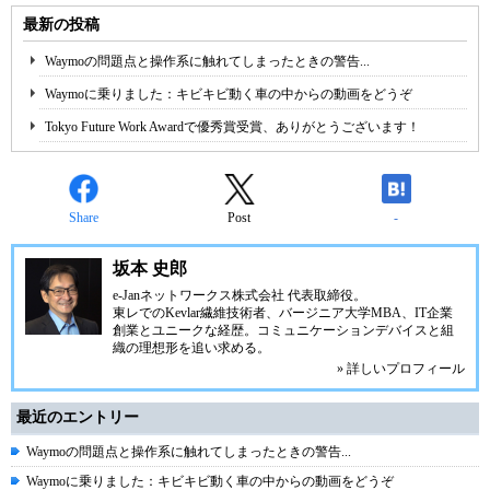
最新の投稿
Waymoの問題点と操作系に触れてしまったときの警告...
Waymoに乗りました：キビキビ動く車の中からの動画をどうぞ
Tokyo Future Work Awardで優秀賞受賞、ありがとうございます！
Share
Post
-
坂本 史郎
e-Janネットワークス株式会社
代表取締役。
東レでのKevlar繊維技術者、
バージニア大学MBA
、IT企業
創業とユニークな経歴。
コミュニケーション
デバイスと組
織の理想形を追い求める。
» 詳しいプロフィール
最近のエントリー
Waymoの問題点と操作系に触れてしまったときの警告...
Waymoに乗りました：キビキビ動く車の中からの動画をどうぞ