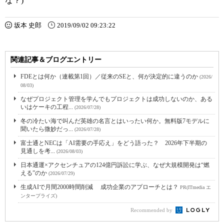
な？)
坂本 史郎
2019/09/02 09:23:22
関連記事＆ブログエントリー
FDEとは何か（連載第1回）／従来のSEと、何が決定的に違うのか
(2026/
08/03)
なぜプロジェクト管理を学んでもプロジェクトは成功しないのか、ある
いはケーキの工程...
(2026/07/28)
冬の冷たい海で叫んだ英雄の名言とはいったい何か。無料版7モデルに
聞いたら微妙だっ...
(2026/07/28)
富士通とNECは「AI需要の手応え」をどう語った？ 2026年下半期の
見通しを考...
(2026/08/03)
日本通運×アクセンチュアの124億円訴訟に学ぶ、なぜ大規模開発は“燃
える”のか
(2026/07/29)
生成AIで月間2000時間削減 成功企業のアプローチとは？
PR(ITmedia エ
ンタープライズ)
Recommended by