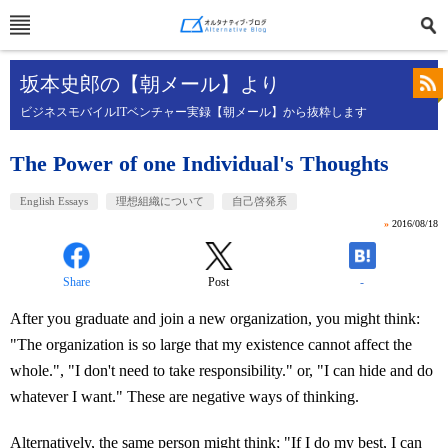
坂本史郎の【朝メール】より
ビジネスモバイルITベンチャー実録【朝メール】から抜粋します
The Power of one Individual's Thoughts
English Essays
理想組織について
自己啓発系
»
2016/08/18
Share
Post
-
After you graduate and join a new organization, you might think:
"The organization is so large that my existence cannot affect the
whole.", "I don't need to take responsibility." or, "I can hide and do
whatever I want." These are negative ways of thinking.
Alternatively, the same person might think; "If I do my best, I can