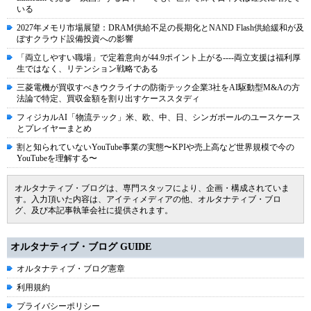
いる
2027年メモリ市場展望：DRAM供給不足の長期化とNAND Flash供給緩和が及
ぼすクラウド設備投資への影響
「両立しやすい職場」で定着意向が44.9ポイント上がる----両立支援は福利厚
生ではなく、リテンション戦略である
三菱電機が買収すべきウクライナの防衛テック企業3社をAI駆動型M&Aの方
法論で特定、買収金額を割り出すケーススタディ
フィジカルAI「物流テック」米、欧、中、日、シンガポールのユースケース
とプレイヤーまとめ
割と知られていないYouTube事業の実態〜KPIや売上高など世界規模で今の
YouTubeを理解する〜
オルタナティブ・ブログは、専門スタッフにより、企画・構成されていま
す。入力頂いた内容は、アイティメディアの他、オルタナティブ・ブロ
グ、及び本記事執筆会社に提供されます。
オルタナティブ・ブログ GUIDE
オルタナティブ・ブログ憲章
利用規約
プライバシーポリシー