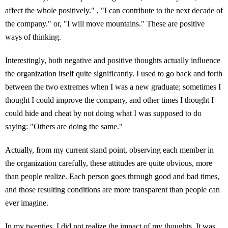
affect the whole positively." , "I can contribute to the next decade of
the company." or, "I will move mountains." These are positive
ways of thinking.
Interestingly, both negative and positive thoughts actually influence
the organization itself quite significantly. I used to go back and forth
between the two extremes when I was a new graduate; sometimes I
thought I could improve the company, and other times I thought I
could hide and cheat by not doing what I was supposed to do
saying: "Others are doing the same."
Actually, from my current stand point, observing each member in
the organization carefully, these attitudes are quite obvious, more
than people realize. Each person goes through good and bad times,
and those resulting conditions are more transparent than people can
ever imagine.
In my twenties, I did not realize the impact of my thoughts. It was