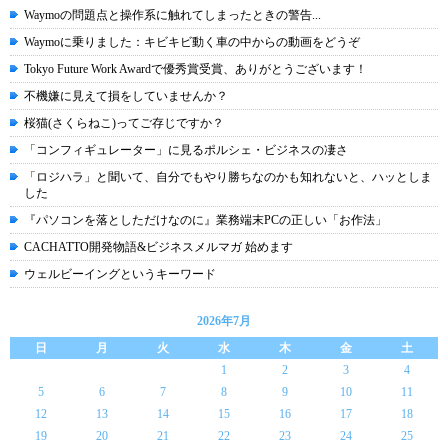
Waymoの問題点と操作系に触れてしまったときの警告...
Waymoに乗りました：キビキビ動く車の中からの動画をどうぞ
Tokyo Future Work Awardで優秀賞受賞、ありがとうございます！
不機嫌に見えて損をしていませんか？
桜猫(さくらねこ)ってご存じですか？
「コンフィギュレーター」に見るポルシェ・ビジネスの凄さ
「ロジハラ」と聞いて、自分でもやり勝ちなのかも知れないと、ハッとしま
した
『パソコンを落としただけなのに』業務端末PCの正しい「お作法」
CACHATTO開発物語&ビジネスメルマガ 始めます
ウェルビーイングというキーワード
2026年7月
日
月
火
水
木
金
土
1
2
3
4
5
6
7
8
9
10
11
12
13
14
15
16
17
18
19
20
21
22
23
24
25