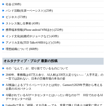
社会 (230件)
バンド活動(生涯一ベーシスト) (25件)
ビジネス (573件)
ストレス無し仕事術 (43件)
携帯端末情報(iPhone android WMほか) (252件)
インド文化(結婚式やジョークなど) (43件)
アメリカ文化(TED TalksやMBAなど) (51件)
理想組織について (668件)
オルタナティブ・ブログ 最新の投稿
その「なんて」が、切り捨てているものについて
2040年、事務職は437万人余り、AI人材は339万人足りない----「人手不足」の
一言では語れない、日本の労働市場の本当の姿
AI推論によるプライバシーリスクとは何か、Gartnerの2029年予測から考える
企業のAIガバナンス
今騒がれているAIデータセンターとはいったい何なのか?!! 10分でわかるAI
データセンターの話
LinkedInで見る「鎖国」する日本 ― でも、世界で輝く日本人は確実に増えて