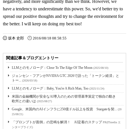
negatively, and more significantly than we think. However, we
have a tendency to underestimate this power. So, we'd better try to
spread our positive thoughts and try to change the environment for
the better. I will keep on doing my best too!
坂本 史郎
2016/08/18 08:58:55
関連記事＆ブログエントリー
LLMとのモノローグ：Close To The Edge Of The Moon
(2025/08/10)
ジェンセン・フアンがNVIDIA GTC 2026で語った「トークン経済」と
トー...
(2026/03/18)
LLMとのモノローグ：Baby, You're A Rich Man, Too
(2025/11/24)
米国の金融機関が安全なAI導入のための管理基準策定で独自の動き
欧州との違いは
(2025/08/27)
Google、米国内のAIインフラに250億ドル以上を投資 Stargateを契...
(20
25/08/21)
「プロンプトが面倒」の悲鳴を解消！ AI定着のステップ
PR(ITmedia エ
ンタープライズ)