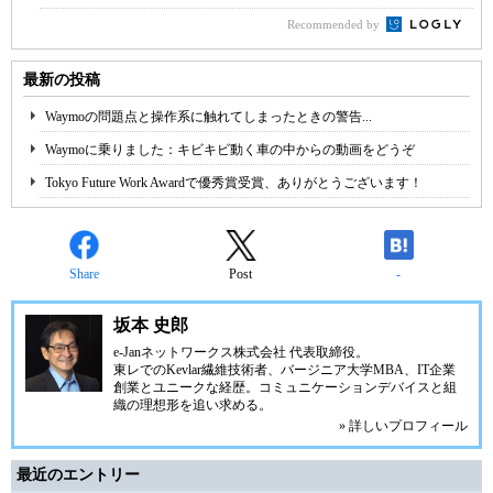
Recommended by
最新の投稿
Waymoの問題点と操作系に触れてしまったときの警告...
Waymoに乗りました：キビキビ動く車の中からの動画をどうぞ
Tokyo Future Work Awardで優秀賞受賞、ありがとうございます！
Share
Post
-
坂本 史郎
e-Janネットワークス株式会社
代表取締役。
東レでのKevlar繊維技術者、
バージニア大学MBA
、IT企業
創業とユニークな経歴。
コミュニケーション
デバイスと組
織の理想形を追い求める。
» 詳しいプロフィール
最近のエントリー