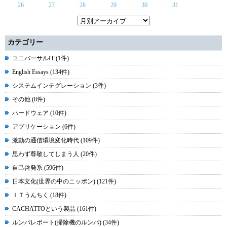
26
27
28
29
30
31
カテゴリー
ユニバーサルIT (1件)
English Essays (134件)
システムインテグレーション (3件)
その他 (8件)
ハードウェア (10件)
アプリケーション (6件)
激動の通信環境変化時代 (109件)
思わず尊敬してしまう人 (20件)
自己啓発系 (596件)
日本文化(世界の中のニッポン) (121件)
ＩＴうんちく (18件)
CACHATTOという製品 (161件)
ルンバレポート(掃除機のルンバ) (34件)