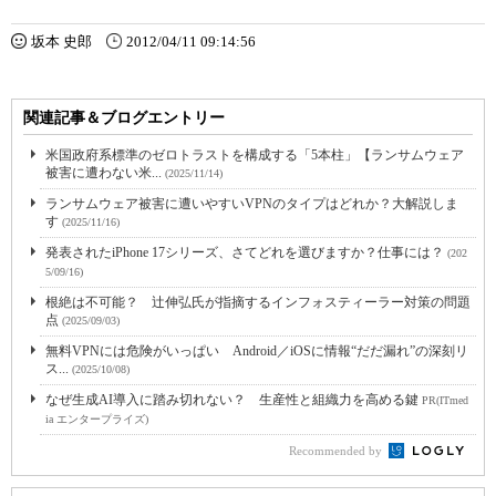
坂本 史郎
2012/04/11 09:14:56
関連記事＆ブログエントリー
米国政府系標準のゼロトラストを構成する「5本柱」【ランサムウェア
被害に遭わない米...
(2025/11/14)
ランサムウェア被害に遭いやすいVPNのタイプはどれか？大解説しま
す
(2025/11/16)
発表されたiPhone 17シリーズ、さてどれを選びますか？仕事には？
(202
5/09/16)
根絶は不可能？ 辻伸弘氏が指摘するインフォスティーラー対策の問題
点
(2025/09/03)
無料VPNには危険がいっぱい Android／iOSに情報“だだ漏れ”の深刻リ
ス...
(2025/10/08)
なぜ生成AI導入に踏み切れない？ 生産性と組織力を高める鍵
PR(ITmed
ia エンタープライズ)
Recommended by