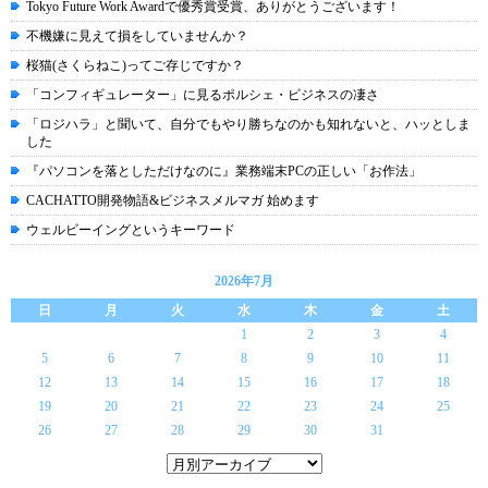
Tokyo Future Work Awardで優秀賞受賞、ありがとうございます！
不機嫌に見えて損をしていませんか？
桜猫(さくらねこ)ってご存じですか？
「コンフィギュレーター」に見るポルシェ・ビジネスの凄さ
「ロジハラ」と聞いて、自分でもやり勝ちなのかも知れないと、ハッとしま
した
『パソコンを落としただけなのに』業務端末PCの正しい「お作法」
CACHATTO開発物語&ビジネスメルマガ 始めます
ウェルビーイングというキーワード
2026年7月
日
月
火
水
木
金
土
1
2
3
4
5
6
7
8
9
10
11
12
13
14
15
16
17
18
19
20
21
22
23
24
25
26
27
28
29
30
31