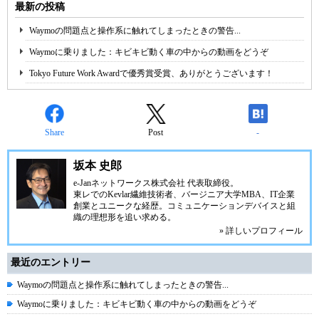
最新の投稿
Waymoの問題点と操作系に触れてしまったときの警告...
Waymoに乗りました：キビキビ動く車の中からの動画をどうぞ
Tokyo Future Work Awardで優秀賞受賞、ありがとうございます！
Share
Post
-
坂本 史郎
e-Janネットワークス株式会社
代表取締役。
東レでのKevlar繊維技術者、
バージニア大学MBA
、IT企業
創業とユニークな経歴。
コミュニケーション
デバイスと組
織の理想形を追い求める。
» 詳しいプロフィール
最近のエントリー
Waymoの問題点と操作系に触れてしまったときの警告...
Waymoに乗りました：キビキビ動く車の中からの動画をどうぞ