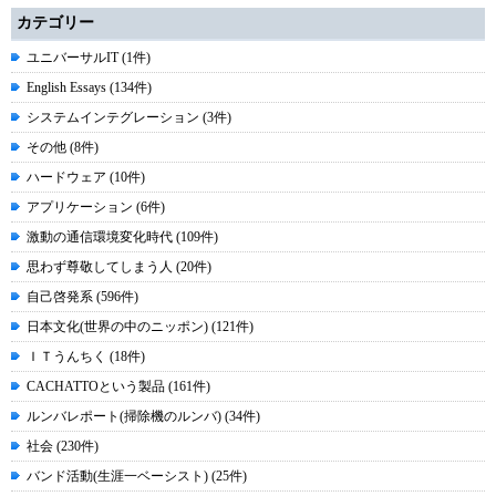
カテゴリー
ユニバーサルIT (1件)
English Essays (134件)
システムインテグレーション (3件)
その他 (8件)
ハードウェア (10件)
アプリケーション (6件)
激動の通信環境変化時代 (109件)
思わず尊敬してしまう人 (20件)
自己啓発系 (596件)
日本文化(世界の中のニッポン) (121件)
ＩＴうんちく (18件)
CACHATTOという製品 (161件)
ルンバレポート(掃除機のルンバ) (34件)
社会 (230件)
バンド活動(生涯一ベーシスト) (25件)