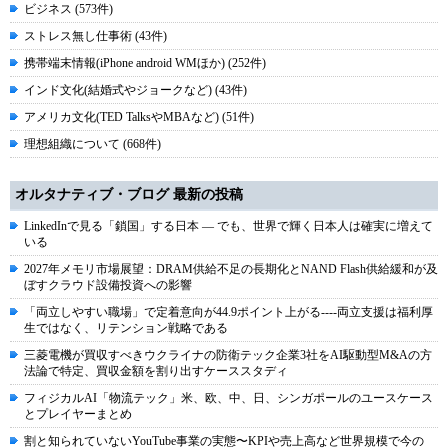
ビジネス (573件)
ストレス無し仕事術 (43件)
携帯端末情報(iPhone android WMほか) (252件)
インド文化(結婚式やジョークなど) (43件)
アメリカ文化(TED TalksやMBAなど) (51件)
理想組織について (668件)
オルタナティブ・ブログ 最新の投稿
LinkedInで見る「鎖国」する日本 ― でも、世界で輝く日本人は確実に増えて
いる
2027年メモリ市場展望：DRAM供給不足の長期化とNAND Flash供給緩和が及
ぼすクラウド設備投資への影響
「両立しやすい職場」で定着意向が44.9ポイント上がる----両立支援は福利厚
生ではなく、リテンション戦略である
三菱電機が買収すべきウクライナの防衛テック企業3社をAI駆動型M&Aの方
法論で特定、買収金額を割り出すケーススタディ
フィジカルAI「物流テック」米、欧、中、日、シンガポールのユースケース
とプレイヤーまとめ
割と知られていないYouTube事業の実態〜KPIや売上高など世界規模で今の