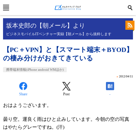
坂本史郎の【朝メール】より
ビジネスモバイルITベンチャー実録【朝メール】から抜粋します
【PC＋VPN】と【スマート端末＋BYOD】
の棲み分けがおきてきている
携帯端末情報(iPhone android WMほか)
»
2012/04/11
Share
Post
-
おはようございます。
曇り空。運良く雨はひと止みしています。今朝の空の写真
はやたらグレーですね。(汗)