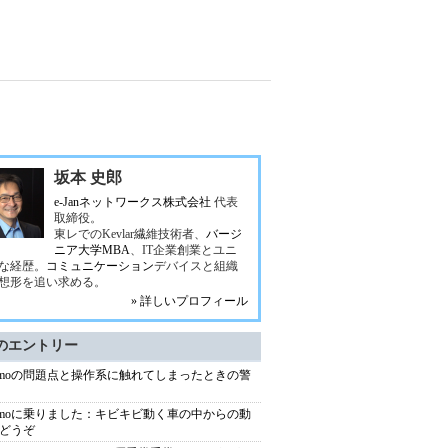
坂本 史郎
e-Janネットワークス株式会社
代表
取締役。
東レでのKevlar繊維技術者、
バージ
ニア大学MBA
、IT企業創業とユニ
な経歴。
コミュニケーション
デバイスと組織
想形を追い求める。
» 詳しいプロフィール
のエントリー
ymoの問題点と操作系に触れてしまったときの警
ymoに乗りました：キビキビ動く車の中からの動
どうぞ