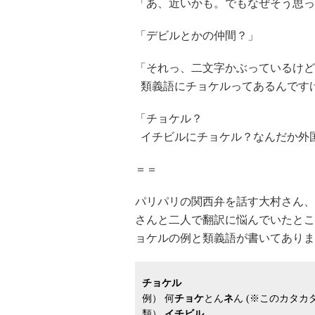
「あ、近いかも。でもなぜそう思っ
「デビルとかの仲間？」
「それっ、二文字かぶっているけど
類義語にチョケルってあるんです
「チョケル？
イチビルにチョケル？なんだか外
＝＝
パリパリの関西弁を話す大村さん、
さんと二人で翻訳に悩んでいたとこ
ョケルの例と類義語が書いてありま
チョケル
例）
何
チョケ
とん
ネ
ん (※このカタ
類）
イチビル