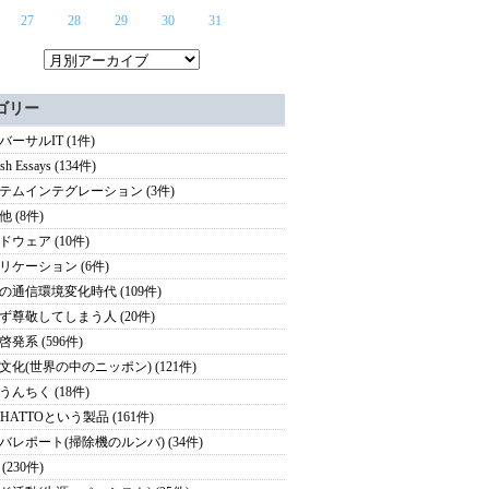
27
28
29
30
31
ゴリー
バーサルIT (1件)
ish Essays (134件)
テムインテグレーション (3件)
 (8件)
ドウェア (10件)
リケーション (6件)
の通信環境変化時代 (109件)
ず尊敬してしまう人 (20件)
啓発系 (596件)
文化(世界の中のニッポン) (121件)
うんちく (18件)
HATTOという製品 (161件)
バレポート(掃除機のルンバ) (34件)
(230件)