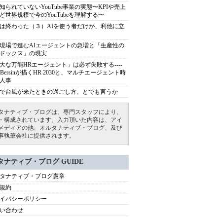
知られていないYouTube事業の実態〜KPIや売上
ど世界規模で今のYouTubeを理解する〜
は終わった（３）AIを使う者だけが、利他に立
現場で進むAIエージェントの急増と「生産性の
ドックス」の現実
大な万能HRエージェント」は必ず失敗する----
sh Bersinが描くHR 2030と、マルチエージェント時
人事
で台風が来たときの過ごし方、とでも言うか
タナティブ・ブログは、専門スタッフにより、
・構成されています。入力頂いた内容は、アイ
メディアの他、オルタナティブ・ブログ、及び
事執筆会社に提供されます。
タナティブ・ブログ GUIDE
タナティブ・ブログ憲章
規約
イバシーポリシー
い合わせ