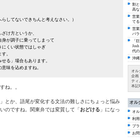
割と
高な
。
営業
へらしてないできちんと考えなさい。）
てる
営業
ふざけ方というか、
パラ
自身が調子に乗ってしまって
「巨
Jo
きにくい状態ではしゃぎ
代の
ます。
沖縄
みせる」場合もあります。
の意味を込めますね。
オル
企画
ティ
本記
すね。。
」とか、語尾が変化する文法の難しさにちょっと悩み
オル
いのですね。関東弁では変質して「
おどける
」になっ
オル
利用
プラ
お問