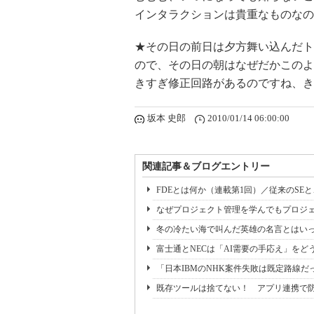
インタラクションは貴重なものなの
★その日の前日は夕方舞い込んだト
ので、その日の朝はなぜだかこのよ
きすぎ修正回路があるのですね、き
坂本 史郎
2010/01/14 06:00:00
関連記事＆ブログエントリー
FDEとは何か（連載第1回）／従来のSE
なぜプロジェクト管理を学んでもプロジェ
冬の冷たい海で叫んだ英雄の名言とはいっ
富士通とNECは「AI需要の手応え」をどう
「日本IBMのNHK案件失敗は既定路線だ
既存ツールは捨てない！ アプリ連携で