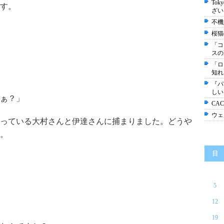
Tok
す。
ざい
不機
桜猫
「コ
スの
「ロ
知れ
『パ
しい
ぁ？」
CA
ウェ
っている大村さんと伊達さんに捕まりました。どうや
。
日
5
12
19