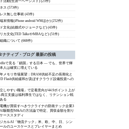
ド活動(生涯一ベーシスト) (25件)
ス (573件)
レス無し仕事術 (43件)
末情報(iPhone android WMほか) (252件)
ド文化(結婚式やジョークなど) (43件)
カ文化(TED TalksやMBAなど) (51件)
組織について (668件)
タナティブ・ブログ 最新の投稿
nkedInで見る「鎖国」する日本 ― でも、世界で輝
本人は確実に増えている
27年メモリ市場展望：DRAM供給不足の長期化と
ND Flash供給緩和が及ぼすクラウド設備投資への
立しやすい職場」で定着意向が44.9ポイント上が
---両立支援は福利厚生ではなく、リテンション戦
ある
電機が買収すべきウクライナの防衛テック企業3
AI駆動型M&Aの方法論で特定、買収金額を割り
ケーススタディ
ジカルAI「物流テック」米、欧、中、日、シン
ールのユースケースとプレイヤーまとめ