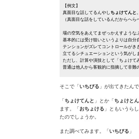
【例文】
真面目な話してるんやし
ちょけてんと
（真面目な話をしているんだからへら
場の空気をあえてまぜっかえすような
基本的には受け狙いというよりは自分
テンションがズレてコントロールがき
立てるシチュエーションという気がし
ただし、計算や演技として「ちょけて
普通は他人から客観的に指摘して非難
そこで「
いちびる
」が出てきたんで
「
ちょけてんと
」とか「
ちょけとん
ます。「
おちょける
」ともいうらし
たのでしょうか。
また調べてみます。「
いちびる
」