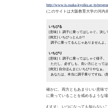
http://www.is.osaka-kyoiku.ac.jp/progra
(このサイトは大阪教育大学の河内
いちびる
[意味] 1. 調子に乗ってはしゃぐ。
[例文] いちびっとんか!!
調子に乗ってるんじゃありませんよ。(
いちびり
[意味] 1. 調子に乗ってはしゃぐ様子。
ただし、必ずしも、良い方にとっては
[例文] 自分ほんまにいちびりやなぁ。
あなたは、本当に調子乗りですね。(怒
確かに、両方ともあまりいい意味で
に乗っていることを戒めるような場
むむむ、いつになっても知らないこ