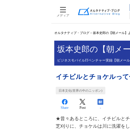
メディア
オルタナティブ・ブログ
>
坂本史郎の【朝メール】
坂本史郎の【朝メ
ビジネスモバイルITベンチャー実録【朝メー
イチビルとチョケルって
日本文化(世界の中のニッポン)
Share
Post
-
★昔々あるところに、イチビルとチ
芝刈りに、チョケルは川に洗濯をし