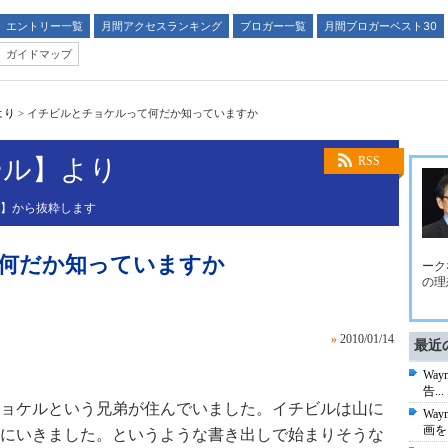
エントリー一覧
月間アクセスランキング
ブロガー一覧
月間ブロガーベスト30
ガイドマップ
より
>
イチビルとチョケルって何だか知っていますか
ール】より
RSS
ル】から抜粋します
何だか知っていますか
ーク
の理
»
2010/01/14
最近
Wa
告...
ョケルという兄弟が住んでいました。イチビルは山に
Wa
画を
にいきました。というような書き出しで始まりそうな