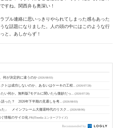
ですね。関西弁も奥深い！
ラブル連絡に思いっきりやられてしまった感もあった
うな話題になりました。人の頭の中にはこのような行
っと。あしからず！
と、何が決定的に違うのか
(2026/08/03)
クトは成功しないのか、あるいはケーキの工程...
(2026/07/28)
たい何か。無料版7モデルに聞いたら微妙だっ...
(2026/07/28)
語った？ 2026年下半期の見通しを考...
(2026/08/03)
った」 メインフレーム大撤退時代のリスク...
(2026/08/06)
防ぐ情報のサイロ化
PR(ITmedia エンタープライズ)
Recommended by