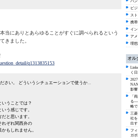
バン
ビジネ
スト
携帯端
イン
本当にありとあらゆることがすぐに調べられるという
アメリ
てきました。
理想
袋
オル
/question_detail/q1313835153
Li
く日
20
さい。 どういうシチュエーションで使うか...
NA
影響
「両
る-
ということでは？
略で
という感じです。
三菱
方だと思います。
社を
それぞれ関西弁の
出す
葉かもしれません。
フィ
ガポ