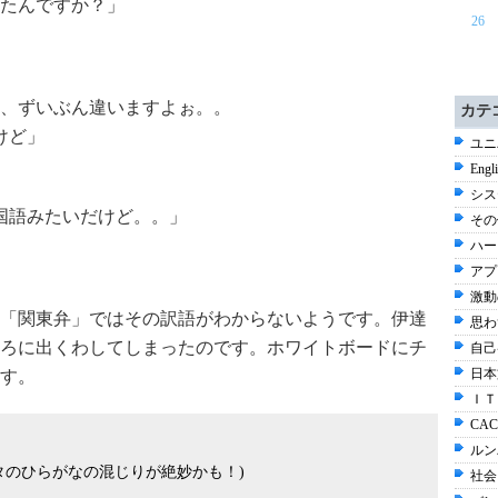
たんですか？」
26
、ずいぶん違いますよぉ。。
カテ
けど」
ユニ
Engl
シス
国語みたいだけど。。」
その他
ハー
アプ
激動
「関東弁」ではその訳語がわからないようです。伊達
思わ
ろに出くわしてしまったのです。ホワイトボードにチ
自己
日本
す。
ＩＴ
CAC
ルン
カタのひらがなの混じりが絶妙かも！)
社会 