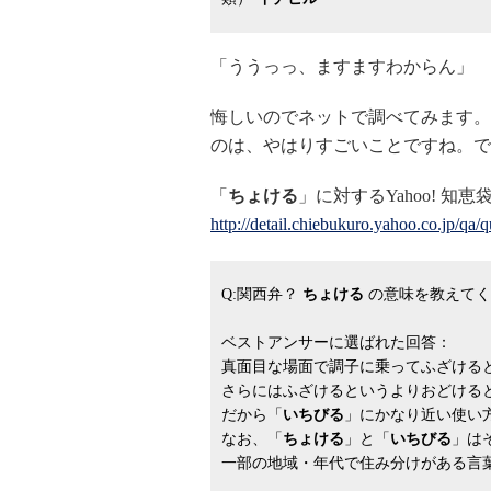
「ううっっ、ますますわからん」
悔しいのでネットで調べてみます。
のは、やはりすごいことですね。で
「
ちょける
」に対するYahoo! 知恵
http://detail.chiebukuro.yahoo.co.jp/qa
Q:関西弁？
ちょける
の意味を教えてくだ
ベストアンサーに選ばれた回答：
真面目な場面で調子に乗ってふざける
さらにはふざけるというよりおどける
だから「
いちびる
」にかなり近い使い
なお、「
ちょける
」と「
いちびる
」は
一部の地域・年代で住み分けがある言