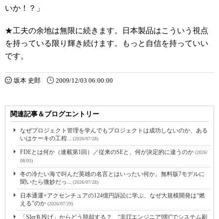
いか！？」
★工夫の余地は無限に続きます。日本製品はこういう視点
を持っている限り輝き続けます。もっと自信を持っていい
です。
坂本 史郎
2009/12/03 06:00:00
関連記事＆ブログエントリー
なぜプロジェクト管理を学んでもプロジェクトは成功しないのか、ある
いはケーキの工程...
(2026/07/28)
FDEとは何か（連載第1回）／従来のSEと、何が決定的に違うのか
(2026/
08/03)
冬の冷たい海で叫んだ英雄の名言とはいったい何か。無料版7モデルに
聞いたら微妙だっ...
(2026/07/28)
日本通運×アクセンチュアの124億円訴訟に学ぶ、なぜ大規模開発は“燃
える”のか
(2026/07/29)
「SIer丸投げ」からどう脱却する？ “非ITエンジニア9割”でシステム刷