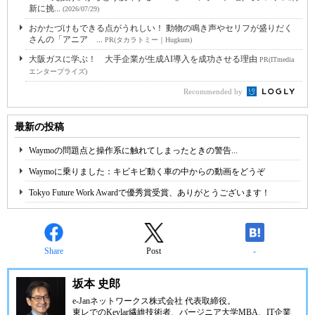
新に挑...
(2026/07/29)
おかたづけもできる点がうれしい！ 動物の鳴き声やセリフが盛りだく
さんの「アニア ...
PR(タカラトミー｜Hugkum)
大阪ガスに学ぶ！ 大手企業が生成AI導入を成功させる理由
PR(ITmedia
エンタープライズ)
Recommended by
最新の投稿
Waymoの問題点と操作系に触れてしまったときの警告...
Waymoに乗りました：キビキビ動く車の中からの動画をどうぞ
Tokyo Future Work Awardで優秀賞受賞、ありがとうございます！
Share
Post
-
坂本 史郎
e-Janネットワークス株式会社
代表取締役。
東レでのKevlar繊維技術者、
バージニア大学MBA
、IT企業