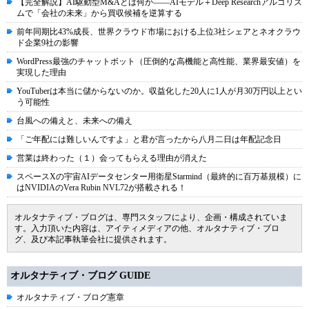
【完全解説】AI駆動型M&Aとは何か――AIモデル＋Deep Researchアルゴリズ
ムで「会社の未来」から買収候補を逆算する
前年同期比43%成長、世界クラウド市場における上位3社シェアとネオクラウ
ド企業9社の影響
WordPress最強のチャットボット（圧倒的な高機能と高性能、業界最安値）を
実現した理由
YouTuberは本当に儲からないのか。収益化した20人に1人が月30万円以上とい
う可能性
台風への備えと、未来への備え
「ご年配には難しいんですよ」と君が言ったから八月二日は年配記念日
営業は終わった（１）会ってもらえる理由が消えた
スペースXの宇宙AIデータセンター用衛星Starmind（最終的に百万基規模）に
はNVIDIAのVera Rubin NVL72が搭載される！
オルタナティブ・ブログは、専門スタッフにより、企画・構成されていま
す。入力頂いた内容は、アイティメディアの他、オルタナティブ・ブロ
グ、及び本記事執筆会社に提供されます。
オルタナティブ・ブログ GUIDE
オルタナティブ・ブログ憲章