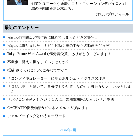
創業とユニークな経歴。
コミュニケーション
デバイスと組
織の理想形を追い求める。
» 詳しいプロフィール
最近のエントリー
Waymoの問題点と操作系に触れてしまったときの警告...
Waymoに乗りました：キビキビ動く車の中からの動画をどうぞ
Tokyo Future Work Awardで優秀賞受賞、ありがとうございます！
不機嫌に見えて損をしていませんか？
桜猫(さくらねこ)ってご存じですか？
「コンフィギュレーター」に見るポルシェ・ビジネスの凄さ
「ロジハラ」と聞いて、自分でもやり勝ちなのかも知れないと、ハッとしま
した
『パソコンを落としただけなのに』業務端末PCの正しい「お作法」
CACHATTO開発物語&ビジネスメルマガ 始めます
ウェルビーイングというキーワード
2026年7月