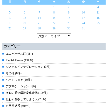
日
月
火
水
木
金
土
1
2
3
4
5
6
7
8
9
10
11
12
13
14
15
16
17
18
19
20
21
22
23
24
25
26
27
28
29
30
31
カテゴリー
ユニバーサルIT (1件)
English Essays (134件)
システムインテグレーション (3件)
その他 (8件)
ハードウェア (10件)
アプリケーション (6件)
激動の通信環境変化時代 (109件)
思わず尊敬してしまう人 (20件)
自己啓発系 (596件)