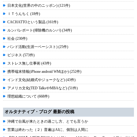
日本文化(世界の中のニッポン) (121件)
ＩＴうんちく (18件)
CACHATTOという製品 (161件)
ルンバレポート(掃除機のルンバ) (34件)
社会 (230件)
バンド活動(生涯一ベーシスト) (25件)
ビジネス (573件)
ストレス無し仕事術 (43件)
携帯端末情報(iPhone android WMほか) (252件)
インド文化(結婚式やジョークなど) (43件)
アメリカ文化(TED TalksやMBAなど) (51件)
理想組織について (668件)
オルタナティブ・ブログ 最新の投稿
沖縄で台風が来たときの過ごし方、とでも言うか
営業は終わった（２）普遍はAIに、個別は人間に