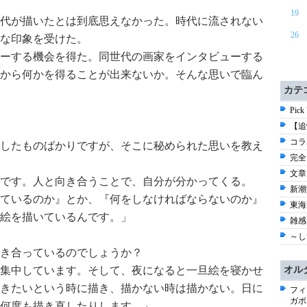
19
代が描いたとは到底思えなかった。時代に流されない
26
な印象を受けた。
ーする機会を得た。同世代の画家をインタビューする
から何かを得ることが出来ないか。そんな思いで臨ん
カテ
Pick
【追
コラ
したものばかりですが、そこに秘められた思いを教え
完全
文章
です。人と向き合うことで、自分が分かってくる。
新潮流
ているのか』とか、『何をしなければならないのか』
東海
絵を描いているんです。」
雑感 
～し
き合っているのでしょうか？
オル
集中しています。そして、夜になると一旦絵を寝かせ
きたいという時に描き、描かない時は描かない。日に
フィ
ガポ
何度も描き直したりします。」