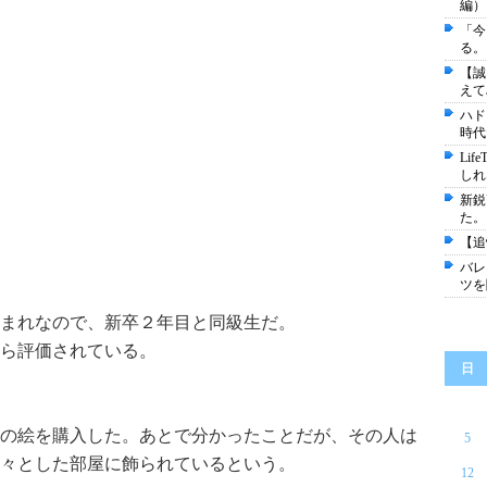
編）
「今
る。
【誠
えて
ハド
時代
Li
しれ
新鋭
た。
【追
バレ
ツを
まれなので、新卒２年目と同級生だ。
ら評価されている。
日
の絵を購入した。あとで分かったことだが、その人は
5
々とした部屋に飾られているという。
12