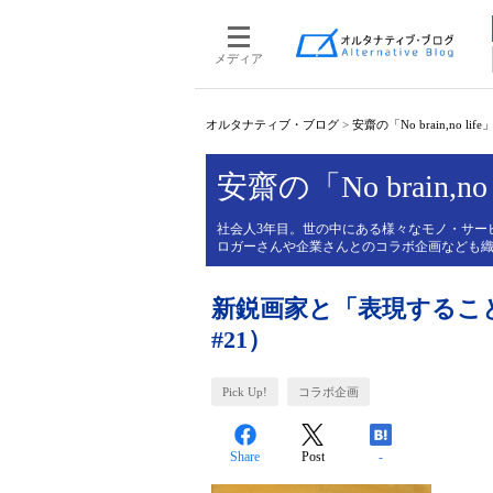
メディア
オルタナティブ・ブログ
>
安齋の「No brain,no life
安齋の「No brain,no 
社会人3年目。世の中にある様々なモノ・サー
ロガーさんや企業さんとのコラボ企画なども
新鋭画家と「表現するこ
#21）
Pick Up!
コラボ企画
Share
Post
-