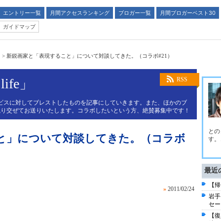
エントリー一覧
月間アクセスランキング
ブロガー一覧
月間ブロガーベスト30
ガイドマップ
」
>
新鋭画家と「表現すること」について対談してきた。（コラボ#21）
life」
RSS
ビスに対してブレストしたものを記事にしていきます。また、ほかのブ
織り交ぜてお送りいたします。コラボしたいという方、絶賛募集中です！
との
と」について対談してきた。（コラボ
す。
最近
【帰
»
2011/02/24
岩手
セー
【復