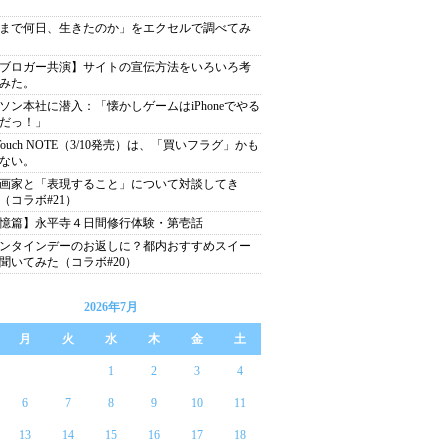
まで何日、生きたのか」をエクセルで調べてみ
ブロガー共演】サイトの宣伝方法をいろいろ考
みた。
ソン本社に潜入：「懐かしゲームはiPhoneでやる
だっ！」
feTouch NOTE（3/10発売）は、「買いフラグ」かも
ない。
画家と「表現すること」について対談してき
（コラボ#21）
憶篇】永平寺４日間修行体験・第壱話
ンタインデーのお返しに？都内おすすめスイー
聞いてみた（コラボ#20）
2026年7月
月
火
水
木
金
土
1
2
3
4
6
7
8
9
10
11
13
14
15
16
17
18