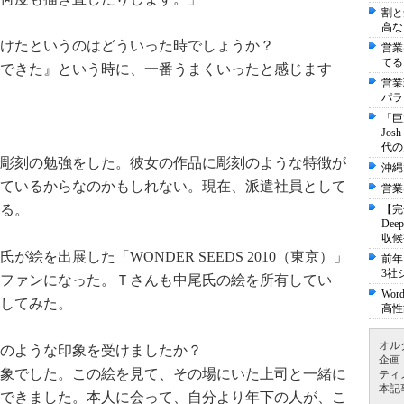
割と
高な
けたというのはどういった時でしょうか？
営業
てる
できた』という時に、一番うまくいったと感じます
営業
パラ
「巨
Jo
代の
彫刻の勉強をした。彼女の作品に彫刻のような特徴が
沖縄
ているからなのかもしれない。現在、派遣社員として
営業
る。
【完
De
収候
絵を出展した「WONDER SEEDS 2010（東京）」
前年
3社
ファンになった。Ｔさんも中尾氏の絵を所有してい
Wo
してみた。
高性
オル
のような印象を受けましたか？
企画
象でした。この絵を見て、その場にいた上司と一緒に
ティ
本記
できました。本人に会って、自分より年下の人が、こ