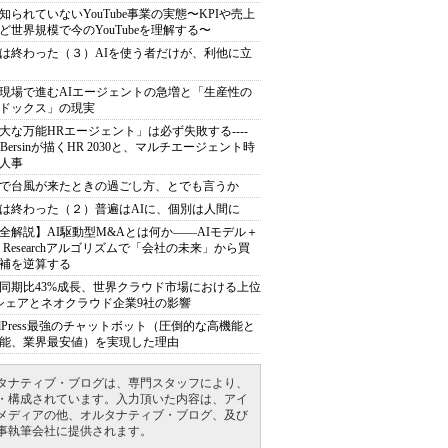
知られていないYouTube事業の実態〜KPIや売上
ど世界規模で今のYouTubeを理解する〜
は終わった（３）AIを使う者だけが、利他に立
現場で進むAIエージェントの急増と「生産性の
ドックス」の現実
大な万能HRエージェント」は必ず失敗する----
sh Bersinが描くHR 2030と、マルチエージェント時
人事
で台風が来たときの過ごし方、とでも言うか
は終わった（２）普遍はAIに、個別は人間に
全解説】AI駆動型M&Aとは何か――AIモデル＋
ep Researchアルゴリズムで「会社の未来」から買
補を逆算する
同期比43%成長、世界クラウド市場における上位
シェアとネオクラウド企業9社の影響
rdPress最強のチャットボット（圧倒的な高機能と
能、業界最安値）を実現した理由
タナティブ・ブログは、専門スタッフにより、
・構成されています。入力頂いた内容は、アイ
メディアの他、オルタナティブ・ブログ、及び
事執筆会社に提供されます。