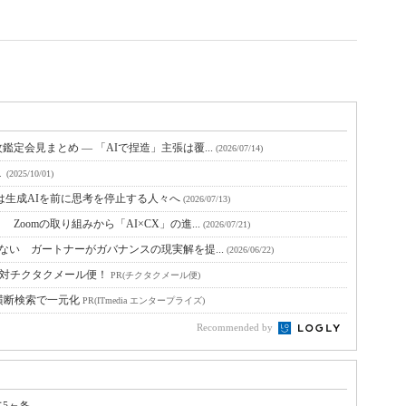
定会見まとめ ― 「AIで捏造」主張は覆...
(2026/07/14)
１
(2025/10/01)
は生成AIを前に思考を停止する人々へ
(2026/07/13)
oomの取り組みから「AI×CX」の進...
(2026/07/21)
ない ガートナーがガバナンスの現実解を提...
(2026/06/22)
絶対チクタクメール便！
PR(チクタクメール便)
横断検索で一元化
PR(ITmedia エンタープライズ)
Recommended by