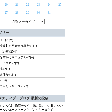
20
21
22
23
24
25
27
28
29
30
31
ゴリー
 Up! (29件)
憶篇】永平寺参禅修行 (1件)
ボ企画 (25件)
なぞかけマニュアル (2件)
モノマネ (2件)
 (2件)
道徒歩 (1件)
(15件)
てみたシリーズ (12件)
タナティブ・ブログ 最新の投稿
ジカルAI「物流テック」米、欧、中、日、シン
ールのユースケースとプレイヤーまとめ