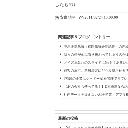
したもの）
安齋 慎平
2011/02/24 10:00:00
関連記事＆ブログエントリー
中尾正幸県議（福岡県議会副議長）の声紋鑑
我々の何がAIに置き換わってしまうのか
ノイズまみれのスライドにNoを！あるい
顧客の反応、意思決定にどう反映させる？ Z
7割超の企業はシャドーAIを管理できてい
【あの会社も使ってる！】DM発送なら
社内データを扱えないAIを卒業 アプリ
最新の投稿