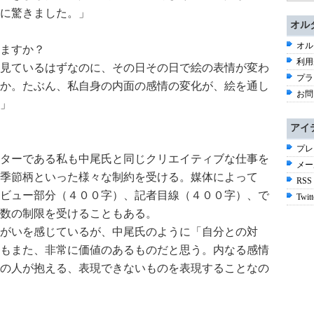
に驚きました。」
オル
オル
ますか？
利用
見ているはずなのに、その日その日で絵の表情が変わ
プラ
か。たぶん、私自身の内面の感情の変化が、絵を通し
お問
」
アイ
プレ
ターである私も中尾氏と同じクリエイティブな仕事を
メー
季節柄といった様々な制約を受ける。媒体によって
RSS
ビュー部分（４００字）、記者目線（４００字）、で
Twitt
数の制限を受けることもある。
がいを感じているが、中尾氏のように「自分との対
もまた、非常に価値のあるものだと思う。内なる感情
の人が抱える、表現できないものを表現することなの