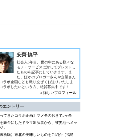
安齋 慎平
社会人5年目。世の中にある様々な
モノ・サービスに対してブレストし
たものを記事にしていきます。ま
た、ほかのブロガーさんや企業さん
コラボ企画なども織り交ぜてお送りいたしま
コラボしたいという方、絶賛募集中です！
» 詳しいプロフィール
のエントリー
ってきたコラボ企画】マメモのおきて5ヶ条
を舞台にしたドラマ出演者から、被災地へメッ
ジ。
興祈願】東北の美味しいものをご紹介（福島