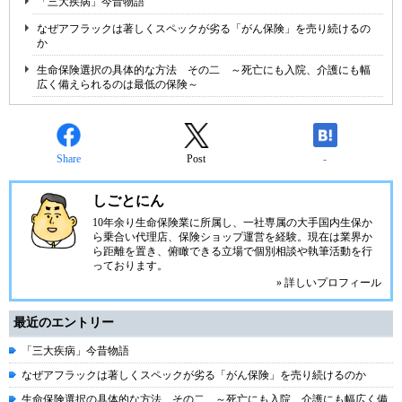
「三大疾病」今昔物語
なぜアフラックは著しくスペックが劣る「がん保険」を売り続けるの
か
生命保険選択の具体的な方法 その二 ～死亡にも入院、介護にも幅
広く備えられるのは最低の保険～
Share
Post
-
しごとにん
10年余り生命保険業に所属し、一社専属の大手国内生保か
ら乗合い代理店、保険ショップ運営を経験。現在は業界か
ら距離を置き、俯瞰できる立場で個別相談や執筆活動を行
っております。
» 詳しいプロフィール
最近のエントリー
「三大疾病」今昔物語
なぜアフラックは著しくスペックが劣る「がん保険」を売り続けるのか
生命保険選択の具体的な方法 その二 ～死亡にも入院、介護にも幅広く備