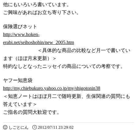
他にもいろいろ書いています。
ご興味があればお立ち寄り下さい。
保険選びネット
http://www.hoken-
erabi.net/seihoshohin/new_2005.htm
＜具体的な商品の比較など月一で書いてい
ます（ほぼ月末更新）＞
特約なしとなったニッセイの商品についての考察です。
ヤフー知恵袋
http://my.chiebukuro.yahoo.co.jp/my/shigotonin38
＜知恵ノートはほぼ月二で随時更新、生保関連の質問にも
答えています＞
ご指名の質問大歓迎です。
しごとにん
2012/07/11 23:29:02