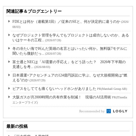
関連記事＆ブログエントリー
FDEとは何か（連載第1回）／従来のSEと、何が決定的に違うのか
(2026/
08/03)
なぜプロジェクト管理を学んでもプロジェクトは成功しないのか、ある
いはケーキの工程...
(2026/07/28)
冬の冷たい海で叫んだ英雄の名言とはいったい何か。無料版7モデルに
聞いたら微妙だっ...
(2026/07/28)
富士通とNECは「AI需要の手応え」をどう語った？ 2026年下半期の
見通しを考...
(2026/08/03)
日本通運×アクセンチュアの124億円訴訟に学ぶ、なぜ大規模開発は“燃
える”のか
(2026/07/29)
ピアスをしてても痛くないヘッドホンがありました
PR(Marshall Group AB)
大阪ガスが月2000時間の共有作業を削減！ 現場のAI活用術
PR(ITmedia
エンタープライズ)
Recommended by
最新の投稿