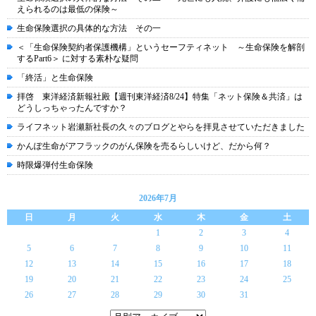
えられるのは最低の保険～
生命保険選択の具体的な方法 その一
＜「生命保険契約者保護機構」というセーフティネット ～生命保険を解剖
するPart6＞ に対する素朴な疑問
「終活」と生命保険
拝啓 東洋経済新報社殿【週刊東洋経済8/24】特集「ネット保険＆共済」は
どうしっちゃったんですか？
ライフネット岩瀬新社長の久々のブログとやらを拝見させていただきました
かんぽ生命がアフラックのがん保険を売るらしいけど、だから何？
時限爆弾付生命保険
2026年7月
日
月
火
水
木
金
土
1
2
3
4
5
6
7
8
9
10
11
12
13
14
15
16
17
18
19
20
21
22
23
24
25
26
27
28
29
30
31