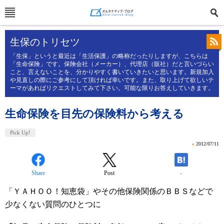
生保のトリセツ
「生保」というと最近は「生活保護」の略称だったりしますが、こちらは
「生命保険」です。保険会社（メーカー）、代理店（販社）だと言いづらい
こと、言えないことを、分かりやすく書いていきたいと思います。新規加入
や見直しの際にご参考にして頂ければ幸いです。また、取り上げて欲しいテ
ーマがあればリクエストしてみて下さい。可能な限りお答えしていきます。
生命保険を目先の保険料から考える
Pick Up!
»
2012/07/11
Share
Post
-
「ＹＡＨＯＯ！知恵袋」やその他保険関係のＢＢＳなどで
少なくない質問のひとつに