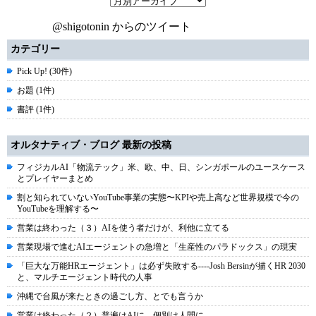
@shigotonin からのツイート
カテゴリー
Pick Up! (30件)
お題 (1件)
書評 (1件)
オルタナティブ・ブログ 最新の投稿
フィジカルAI「物流テック」米、欧、中、日、シンガポールのユースケース
とプレイヤーまとめ
割と知られていないYouTube事業の実態〜KPIや売上高など世界規模で今の
YouTubeを理解する〜
営業は終わった（３）AIを使う者だけが、利他に立てる
営業現場で進むAIエージェントの急増と「生産性のパラドックス」の現実
「巨大な万能HRエージェント」は必ず失敗する----Josh Bersinが描くHR 2030
と、マルチエージェント時代の人事
沖縄で台風が来たときの過ごし方、とでも言うか
営業は終わった（２）普遍はAIに、個別は人間に