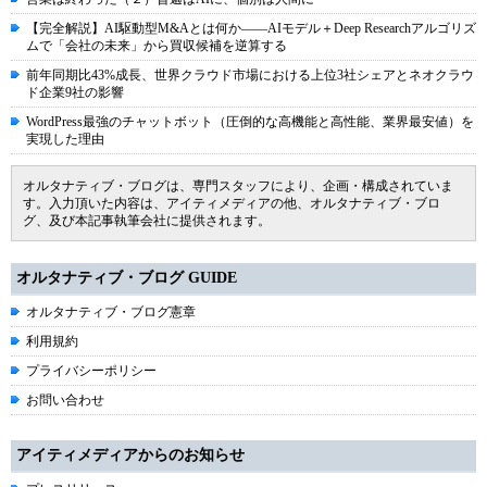
【完全解説】AI駆動型M&Aとは何か――AIモデル＋Deep Researchアルゴリズ
ムで「会社の未来」から買収候補を逆算する
前年同期比43%成長、世界クラウド市場における上位3社シェアとネオクラウ
ド企業9社の影響
WordPress最強のチャットボット（圧倒的な高機能と高性能、業界最安値）を
実現した理由
オルタナティブ・ブログは、専門スタッフにより、企画・構成されていま
す。入力頂いた内容は、アイティメディアの他、オルタナティブ・ブロ
グ、及び本記事執筆会社に提供されます。
オルタナティブ・ブログ GUIDE
オルタナティブ・ブログ憲章
利用規約
プライバシーポリシー
お問い合わせ
アイティメディアからのお知らせ