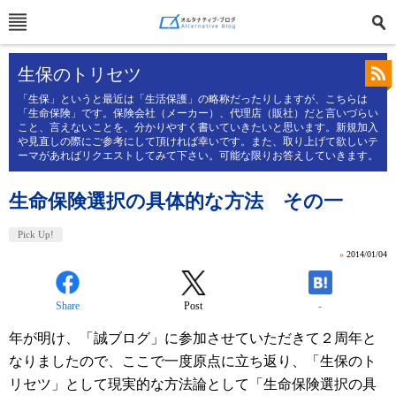
生保のトリセツ
「生保」というと最近は「生活保護」の略称だったりしますが、こちらは
「生命保険」です。保険会社（メーカー）、代理店（販社）だと言いづらい
こと、言えないことを、分かりやすく書いていきたいと思います。新規加入
や見直しの際にご参考にして頂ければ幸いです。また、取り上げて欲しいテ
ーマがあればリクエストしてみて下さい。可能な限りお答えしていきます。
生命保険選択の具体的な方法 その一
Pick Up!
»
2014/01/04
Share
Post
-
年が明け、「誠ブログ」に参加させていただきて２周年と
なりましたので、ここで一度原点に立ち返り、「生保のト
リセツ」として現実的な方法論として「生命保険選択の具