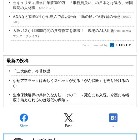
セキュリティ担当に年収3000万 「事務員扱い」の日本とは違う、米国
病院の人材獲...
(2025/12/18)
AXAなど保険5社がAI導入で高い評価 “筋の良い”AI投資の極意
(2025/0
8/09)
大阪ガスが月2000時間の共有作業を削減！ 現場のAI活用術
PR(ITmedia
エンタープライズ)
Recommended by
最新の投稿
「三大疾病」今昔物語
なぜアフラックは著しくスペックが劣る「がん保険」を売り続けるの
か
生命保険選択の具体的な方法 その二 ～死亡にも入院、介護にも幅
広く備えられるのは最低の保険～
Share
Post
-