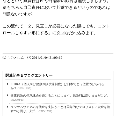
などという無責任はFPや評論家の戯言は無視しましょう。
※もちろん自己責任において貯蓄できるというのであれば
問題ないですが。
この流れで「２、見直しが必要になった際にでも、コント
ロールしやすい形にする」に次回なだれ込みます。
しごとにん
2014/01/04 21:00:12
関連記事＆ブログエントリー
ICHRA（個人向け健康保険償還制度）は日本でどう位置づけられる
か？
(2025/10/17)
健康保険の任意継続を続けることにします。保険料は高いままだけど。
(2026/02/25)
ランサムウェアの身代金を支払うことは国際的なテロリストに資金を渡
すのと同じ。支払...
(2025/12/12)