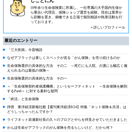
しごとにん
10年余り生命保険業に所属し、一社専属の大手国内生保か
ら乗合い代理店、保険ショップ運営を経験。現在は業界か
ら距離を置き、俯瞰できる立場で個別相談や執筆活動を行
っております。
» 詳しいプロフィール
最近のエントリー
「三大疾病」今昔物語
なぜアフラックは著しくスペックが劣る「がん保険」を売り続けるのか
生命保険選択の具体的な方法 その二 ～死亡にも入院、介護にも幅広く備
えられるのは最低の保険～
生命保険選択の具体的な方法 その一
＜「生命保険契約者保護機構」というセーフティネット ～生命保険を解剖
するPart6＞ に対する素朴な疑問
「終活」と生命保険
拝啓 東洋経済新報社殿【週刊東洋経済8/24】特集「ネット保険＆共済」は
どうしっちゃったんですか？
ライフネット岩瀬新社長の久々のブログとやらを拝見させていただきました
かんぽ生命がアフラックのがん保険を売るらしいけど、だから何？