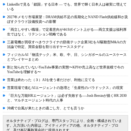
LinkedInで見る「鎖国」する日本 ― でも、世界で輝く日本人は確実に増えて
いる
2027年メモリ市場展望：DRAM供給不足の長期化とNAND Flash供給緩和が及
ぼすクラウド設備投資への影響
「両立しやすい職場」で定着意向が44.9ポイント上がる----両立支援は福利厚
生ではなく、リテンション戦略である
三菱電機が買収すべきウクライナの防衛テック企業3社をAI駆動型M&Aの方
法論で特定、買収金額を割り出すケーススタディ
フィジカルAI「物流テック」米、欧、中、日、シンガポールのユースケース
とプレイヤーまとめ
割と知られていないYouTube事業の実態〜KPIや売上高など世界規模で今の
YouTubeを理解する〜
営業は終わった（３）AIを使う者だけが、利他に立てる
営業現場で進むAIエージェントの急増と「生産性のパラドックス」の現実
「巨大な万能HRエージェント」は必ず失敗する----Josh Bersinが描くHR 2030
と、マルチエージェント時代の人事
沖縄で台風が来たときの過ごし方、とでも言うか
オルタナティブ・ブログは、専門スタッフにより、企画・構成されていま
す。入力頂いた内容は、アイティメディアの他、オルタナティブ・ブロ
グ、及び本記事執筆会社に提供されます。