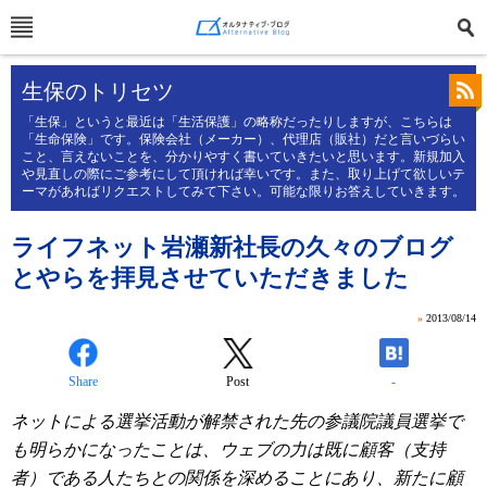
生保のトリセツ
「生保」というと最近は「生活保護」の略称だったりしますが、こちらは
「生命保険」です。保険会社（メーカー）、代理店（販社）だと言いづらい
こと、言えないことを、分かりやすく書いていきたいと思います。新規加入
や見直しの際にご参考にして頂ければ幸いです。また、取り上げて欲しいテ
ーマがあればリクエストしてみて下さい。可能な限りお答えしていきます。
ライフネット岩瀬新社長の久々のブログ
とやらを拝見させていただきました
»
2013/08/14
Share
Post
-
ネットによる選挙活動が解禁された先の参議院議員選挙で
も明らかになったことは、ウェブの力は既に顧客（支持
者）である人たちとの関係を深めることにあり、新たに顧