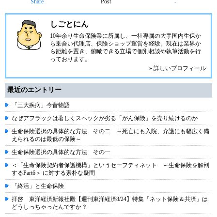
Share
Post
-
しごとにん
10年余り生命保険業に所属し、一社専属の大手国内生保か
ら乗合い代理店、保険ショップ運営を経験。現在は業界か
ら距離を置き、俯瞰できる立場で個別相談や執筆活動を行
っております。
» 詳しいプロフィール
最近のエントリー
「三大疾病」今昔物語
なぜアフラックは著しくスペックが劣る「がん保険」を売り続けるのか
生命保険選択の具体的な方法 その二 ～死亡にも入院、介護にも幅広く備
えられるのは最低の保険～
生命保険選択の具体的な方法 その一
＜「生命保険契約者保護機構」というセーフティネット ～生命保険を解剖
するPart6＞ に対する素朴な疑問
「終活」と生命保険
拝啓 東洋経済新報社殿【週刊東洋経済8/24】特集「ネット保険＆共済」は
どうしっちゃったんですか？