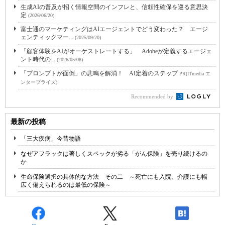
生成AIの普及が招く情報空間のインフレと、信頼性確保を巡る意思決
定
(2026/06/20)
富士通のマーケティングはAIエージェントでどう変わった？ エージ
ェンティックマー...
(2025/09/20)
「顧客体験をAIがオーケストレートする」 Adobeが定義するエージェ
ント時代の...
(2026/05/08)
「プロンプトが面倒」の悲鳴を解消！ AI定着のステップ
PR(ITmedia エ
ンタープライズ)
Recommended by
最新の投稿
「三大疾病」今昔物語
なぜアフラックは著しくスペックが劣る「がん保険」を売り続けるの
か
生命保険選択の具体的な方法 その二 ～死亡にも入院、介護にも幅
広く備えられるのは最低の保険～