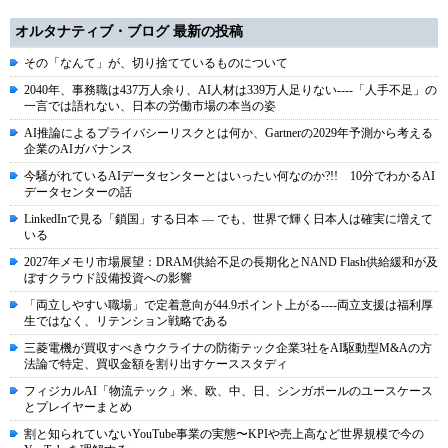
オルタナティブ・ブログ 最新の投稿
その「なんて」が、切り捨てているものについて
2040年、事務職は437万人余り、AI人材は339万人足りない----「人手不足」の
一言では語れない、日本の労働市場の本当の姿
AI推論によるプライバシーリスクとは何か、Gartnerの2029年予測から考える
企業のAIガバナンス
今騒がれているAIデータセンターとはいったい何なのか?!! 10分でわかるAI
データセンターの話
LinkedInで見る「鎖国」する日本 ― でも、世界で輝く日本人は確実に増えて
いる
2027年メモリ市場展望：DRAM供給不足の長期化とNAND Flash供給緩和が及
ぼすクラウド設備投資への影響
「両立しやすい職場」で定着意向が44.9ポイント上がる----両立支援は福利厚
生ではなく、リテンション戦略である
三菱電機が買収すべきウクライナの防衛テック企業3社をAI駆動型M&Aの方
法論で特定、買収金額を割り出すケーススタディ
フィジカルAI「物流テック」米、欧、中、日、シンガポールのユースケース
とプレイヤーまとめ
割と知られていないYouTube事業の実態〜KPIや売上高など世界規模で今の