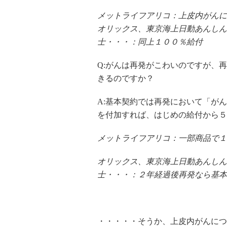
メットライフアリコ：上皮内がんに
オリックス、東京海上日動あんしん、
士・・・：同上１００％給付
Q:がんは再発がこわいのですが、
きるのですか？
A:基本契約では再発において「が
を付加すれば、はじめの給付から５
メットライフアリコ：一部商品で１
オリックス、東京海上日動あんしん、
士・・・：２年経過後再発なら基本
・・・・・そうか、上皮内がんにつ