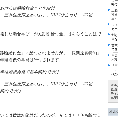
る-
略で
おける診断給付金５０％給付
三菱
三井住友海上あいおい、NKSJひまわり、AIG富
社を
出す
フィ
ガポ
再発した場合再び「がん診断給付金」はもらうことはで
割と
高な
営業
てる
ん診断給付金」は給付されませんが、「長期療養特約」
営業
年経過後の再発は給付されます。
パラ
「巨
Jo
年経過後再発で基本契約で給付
代の
三井住友海上あいおい、NKSJひまわり、AIG富
オル
企画
契約で給付
ティ
本記
オル
いては昔は対象外だったのが、今では１０％も給付し