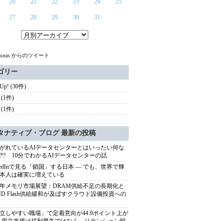
20
21
22
23
24
25
27
28
29
30
31
otonin からのツイート
ゴリー
 Up! (30件)
(1件)
(1件)
タナティブ・ブログ 最新の投稿
がれているAIデータセンターとはいったい何な
?!! 10分でわかるAIデータセンターの話
nkedInで見る「鎖国」する日本 ― でも、世界で輝
本人は確実に増えている
27年メモリ市場展望：DRAM供給不足の長期化と
ND Flash供給緩和が及ぼすクラウド設備投資への
立しやすい職場」で定着意向が44.9ポイント上が