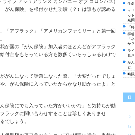
 ライフ アシュアランス カンパニー オブ コロンバス）
生命
「がん保険」を根付かせた功績（？）は誰もが認める
＜「
ット
疑問
「終
、「アフラック」「アメリカンファミリー」と第一回
拝啓
。
「ネ
か？
我が国の「がん保険」加入者のほとんどがアフラック
ライ
給付金をもらっている方も数多くいらっしゃるわけで
見さ
かん
ど、
時限
ががんになって話題になった際、「大変だったでしょ
や、がん保険に入っていたからかなり助かったよ」と
日
ん保険にでも入っていた方がいいかな」と気持ちが動
フラックに問い合わせすることは珍しくありませ
5
るでしょう。
12