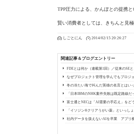
TPP圧力による、かんぽとの提携
賢い消費者としては、きちんと見極
しごとにん
2014/02/15 20:26:27
関連記事＆ブログエントリー
FDEとは何か（連載第1回）／従来のSE
なぜプロジェクト管理を学んでもプロジェ
冬の冷たい海で叫んだ英雄の名言とはいっ
「日本IBMのNHK案件失敗は既定路線だ
富士通とNECは「AI需要の手応え」をどう
「イソジン®クリアうがい薬」といっしょ
社内データを扱えないAIを卒業 アプリ