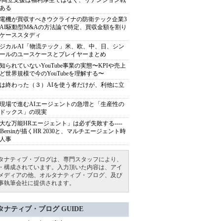
---両立支援は福利厚生ではなく、リテンション戦
ある
電機が買収すべきウクライナの防衛テック企業3
AI駆動型M&Aの方法論で特定、買収金額を割り
ケーススタディ
ジカルAI「物流テック」米、欧、中、日、シン
ールのユースケースとプレイヤーまとめ
知られていないYouTube事業の実態〜KPIや売上
ど世界規模で今のYouTubeを理解する〜
は終わった（３）AIを使う者だけが、利他に立
現場で進むAIエージェントの急増と「生産性の
ドックス」の現実
大な万能HRエージェント」は必ず失敗する----
sh Bersinが描くHR 2030と、マルチエージェント時
人事
タナティブ・ブログは、専門スタッフにより、
・構成されています。入力頂いた内容は、アイ
メディアの他、オルタナティブ・ブログ、及び
事執筆会社に提供されます。
タナティブ・ブログ GUIDE