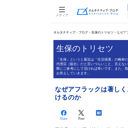
メディア
オルタナティブ・ブログ
>
生保のトリセツ
>
なぜア
生保のトリセツ
「生保」というと最近は「生活保護」の略称
代理店（販社）だと言いづらいこと、言えな
際にご参考にして頂ければ幸いです。また、
お答えしていきます。
なぜアフラックは著しく
けるのか
Share
Post
-