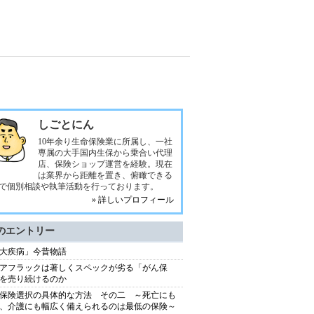
しごとにん
10年余り生命保険業に所属し、一社
専属の大手国内生保から乗合い代理
店、保険ショップ運営を経験。現在
は業界から距離を置き、俯瞰できる
で個別相談や執筆活動を行っております。
» 詳しいプロフィール
のエントリー
大疾病」今昔物語
アフラックは著しくスペックが劣る「がん保
を売り続けるのか
保険選択の具体的な方法 その二 ～死亡にも
、介護にも幅広く備えられるのは最低の保険～