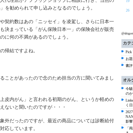
人代理店かアフラックショップに相談に行き、当然の
19
ys」を勧められて申し込みとなるのでしょう。
26
や契約数はあの「ニッセイ」を凌駕し、さらに日本一
も決まっている「がん保険日本一」の保険会社が販売
@shig
のに何の不満があるのでしょう。
カテ
の帰結ですよね。
Pick
お題 
書評 
ることがあったので念のため担当の方に聞いてみまし
オル
今騒
のか
「上皮内がん」と言われる初期のがん、というか軽めの
Li
く日
えないと聞いたのですが・・・
20
NA
対象外だったのですが、最近の商品については診断給付
影響
対応しています。
「両