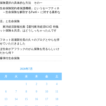
保険選択の具体的な方法 その一
生命保険契約者保護機構」というセーフティネ
 ～生命保険を解剖するPart6＞ に対する素朴な
活」と生命保険
 東洋経済新報社殿【週刊東洋経済8/24】特集
ット保険＆共済」はどうしっちゃったんです
フネット岩瀬新社長の久々のブログとやらを拝
せていただきました
ぽ生命がアフラックのがん保険を売るらしいけ
だから何？
爆弾付生命保険
2026年7月
月
火
水
木
金
土
1
2
3
4
6
7
8
9
10
11
13
14
15
16
17
18