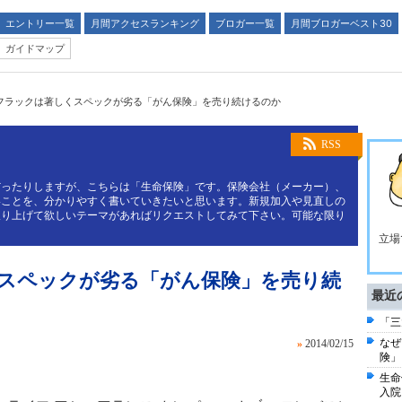
エントリー一覧
月間アクセスランキング
ブロガー一覧
月間ブロガーベスト30
ガイドマップ
フラックは著しくスペックが劣る「がん保険」を売り続けるのか
RSS
だったりしますが、こちらは「生命保険」です。保険会社（メーカー）、
いことを、分かりやすく書いていきたいと思います。新規加入や見直しの
取り上げて欲しいテーマがあればリクエストしてみて下さい。可能な限り
立場
スペックが劣る「がん保険」を売り続
最近
「三
なぜ
»
2014/02/15
険」
生命
入院