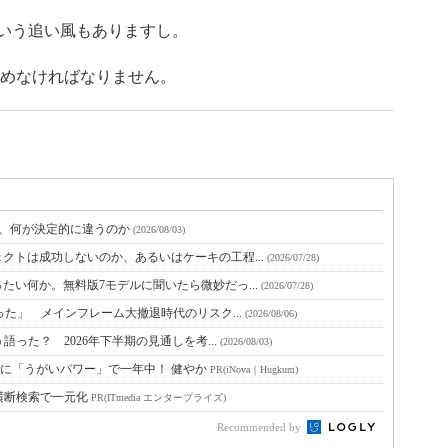
という追い風もありますし。
めなければなりません。
と、何が決定的に違うのか
(2026/08/03)
クトは成功しないのか、あるいはケーキの工程...
(2026/07/28)
たい何か。無料版7モデルに聞いたら微妙だっ...
(2026/07/28)
った」 メインフレーム大撤退時代のリスク...
(2026/08/06)
語った？ 2026年下半期の見通しを考...
(2026/08/03)
に「うがいパワー」で一年中！ 健やか
PR(iNova｜Hugkum)
横断検索で一元化
PR(ITmedia エンタープライズ)
Recommended by