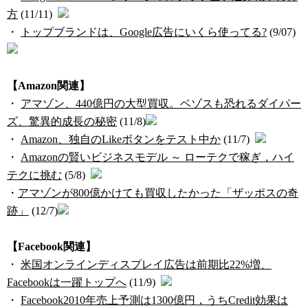
方
(11/11)
・
トップブランドは、Google広告にいくら使ってる?
(9/07)
【Amazon関連】
・
アマゾン、440億円の大型買収。ベゾスも恐れるダイパー
ズ、驚異的成長の秘密
(11/8)
・
Amazon、独自のLikeボタンをテスト中か
(11/7)
・
Amazonの賢いビジネスモデル ～ ローテクで稼ぎ，ハイ
テクに挑む
(5/8)
・
アマゾンが800億かけても買収したかった「ザッポスの奇
跡」
(12/7)
【Facebook関連】
・
米国オンラインディスプレイ広告は前期比22%増、
Facebookは一躍トップへ
(11/9)
・
Facebook2010年売上予測は1300億円，うちCredit効果は