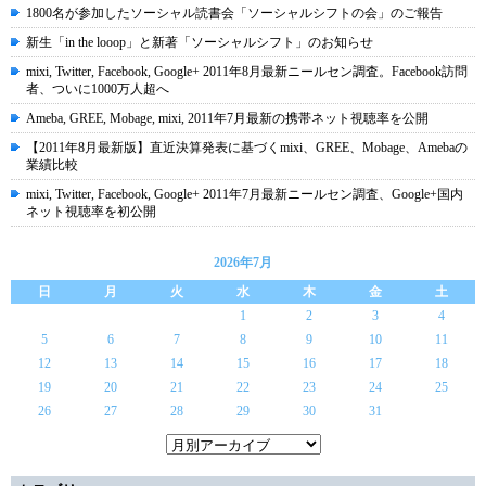
1800名が参加したソーシャル読書会「ソーシャルシフトの会」のご報告
新生「in the looop」と新著「ソーシャルシフト」のお知らせ
mixi, Twitter, Facebook, Google+ 2011年8月最新ニールセン調査。Facebook訪問
者、ついに1000万人超へ
Ameba, GREE, Mobage, mixi, 2011年7月最新の携帯ネット視聴率を公開
【2011年8月最新版】直近決算発表に基づくmixi、GREE、Mobage、Amebaの
業績比較
mixi, Twitter, Facebook, Google+ 2011年7月最新ニールセン調査、Google+国内
ネット視聴率を初公開
2026年7月
日
月
火
水
木
金
土
1
2
3
4
5
6
7
8
9
10
11
12
13
14
15
16
17
18
19
20
21
22
23
24
25
26
27
28
29
30
31