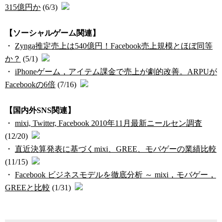
315億円か
(6/3)
【ソーシャルゲーム関連】
・
Zynga推定売上は540億円！Facebook売上規模とほぼ同等
か？
(5/1)
・
iPhoneゲーム，アイテム課金で売上が劇的改善。ARPUが
Facebookの6倍
(7/16)
【国内外SNS関連】
・
mixi, Twitter, Facebook 2010年11月最新ニールセン調査
(12/20)
・
直近決算発表に基づくmixi、GREE、モバゲーの業績比較
(11/15)
・
Facebook ビジネスモデルを徹底分析 ～ mixi，モバゲー，
GREEと比較
(1/31)