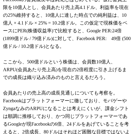
限を10億人とし、会員あたり売上高4.1ドル、利益率を現在
の25%維持すると、10億人に達した時点での純利益は、10
億人 × 4.1ドル × 25% = 10.2億ドル。この仮定で現株価をベ
ースにPER(株価収益率)で比較すると、Google PER:24倍
(1899億ドル / 79億ドル)に対して、Facebook PER: 49倍 (500
億ドル / 10.2億ドル)となる。
ここから、500億ドルという株価は、会員数10億人、
ARPU(会員あたり売上高)を現在の2倍程度に引き上げるま
での成長は織り込み済みのものと言えるだろう。
会員あたりの売上高の成長見通しについても考察を。
Facebookはプラットフォーマーに徹しており、モバゲーや
ZyngaなみのARPUになることは考えにくいが、課金シフト
は順調に推移しており、かつ同じプラットフォーマーであ
るGoogleが現Facebookの6倍、24ドルをあげていることを考
えると、2倍成長、80ドルはそれほど困難な目標ではないよ