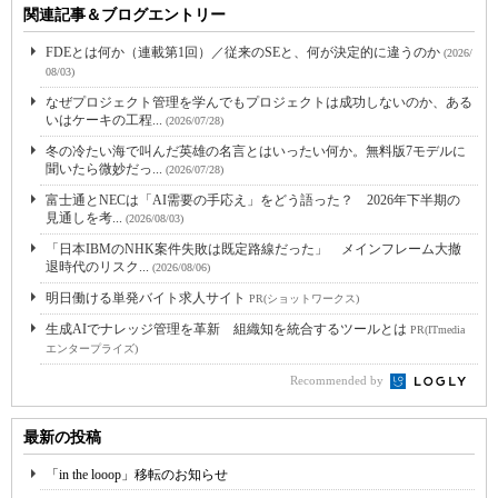
関連記事＆ブログエントリー
FDEとは何か（連載第1回）／従来のSEと、何が決定的に違うのか
(2026/
08/03)
なぜプロジェクト管理を学んでもプロジェクトは成功しないのか、ある
いはケーキの工程...
(2026/07/28)
冬の冷たい海で叫んだ英雄の名言とはいったい何か。無料版7モデルに
聞いたら微妙だっ...
(2026/07/28)
富士通とNECは「AI需要の手応え」をどう語った？ 2026年下半期の
見通しを考...
(2026/08/03)
「日本IBMのNHK案件失敗は既定路線だった」 メインフレーム大撤
退時代のリスク...
(2026/08/06)
明日働ける単発バイト求人サイト
PR(ショットワークス)
生成AIでナレッジ管理を革新 組織知を統合するツールとは
PR(ITmedia
エンタープライズ)
Recommended by
最新の投稿
「in the looop」移転のお知らせ