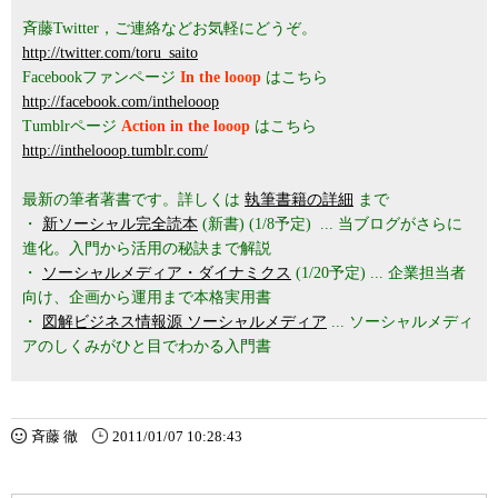
斉藤Twitter，ご連絡などお気軽にどうぞ。
http://twitter.com/toru_saito
Facebookファンページ
In the looop
はこちら
http://facebook.com/inthelooop
Tumblrページ
Action in the looop
はこちら
http://inthelooop.tumblr.com/
最新の筆者著書です。詳しくは
執筆書籍の詳細
まで
・
新ソーシャル完全読本
(新書) (1/8予定) ... 当ブログがさらに
進化。入門から活用の秘訣まで解説
・
ソーシャルメディア・ダイナミクス
(1/20予定) ... 企業担当者
向け、企画から運用まで本格実用書
・
図解ビジネス情報源 ソーシャルメディア
... ソーシャルメディ
アのしくみがひと目でわかる入門書
斉藤 徹
2011/01/07 10:28:43