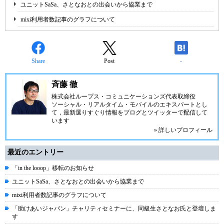
ユニットSaSa、さとなおとの出会いから協業まで
mixi利用者数記事のグラフについて
Share
Post
-
斉藤 徹
株式会社ループス・コミュニケーションズ
代表取締役
ソーシャル・リアルタイム・モバイルのエキスパートとし
て，最新選りすぐり情報をブログとツイッターで配信して
います
» 詳しいプロフィール
最近のエントリー
「in the looop」移転のお知らせ
ユニットSaSa、さとなおとの出会いから協業まで
mixi利用者数記事のグラフについて
「助けあいジャパン」チャリティセミナーに、同級生さとなお氏と登壇しま
す