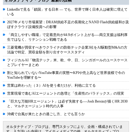
オルタナティブ・ブログ 最新の投稿
LinkedInで見る「鎖国」する日本 ― でも、世界で輝く日本人は確実に増えて
いる
2027年メモリ市場展望：DRAM供給不足の長期化とNAND Flash供給緩和が及
ぼすクラウド設備投資への影響
「両立しやすい職場」で定着意向が44.9ポイント上がる----両立支援は福利厚
生ではなく、リテンション戦略である
三菱電機が買収すべきウクライナの防衛テック企業3社をAI駆動型M&Aの方
法論で特定、買収金額を割り出すケーススタディ
フィジカルAI「物流テック」米、欧、中、日、シンガポールのユースケース
とプレイヤーまとめ
割と知られていないYouTube事業の実態〜KPIや売上高など世界規模で今の
YouTubeを理解する〜
営業は終わった（３）AIを使う者だけが、利他に立てる
営業現場で進むAIエージェントの急増と「生産性のパラドックス」の現実
「巨大な万能HRエージェント」は必ず失敗する----Josh Bersinが描くHR 2030
と、マルチエージェント時代の人事
沖縄で台風が来たときの過ごし方、とでも言うか
オルタナティブ・ブログは、専門スタッフにより、企画・構成されていま
す。入力頂いた内容は、アイティメディアの他、オルタナティブ・ブロ