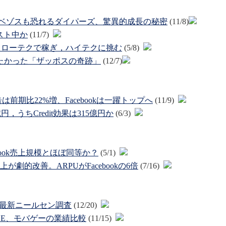
。ベゾスも恐れるダイパーズ、驚異的成長の秘密
(11/8)
テスト中か
(11/7)
 ～ ローテクで稼ぎ，ハイテクに挑む
(5/8)
したかった「ザッポスの奇跡」
(12/7)
期比22%増、Facebookは一躍トップへ
(11/9)
0億円，うちCredit効果は315億円か
(6/3)
ebook売上規模とほぼ同等か？
(5/1)
上が劇的改善。ARPUがFacebookの6倍
(7/16)
010年11月最新ニールセン調査
(12/20)
REE、モバゲーの業績比較
(11/15)