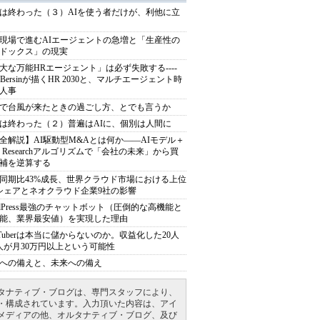
は終わった（３）AIを使う者だけが、利他に立
現場で進むAIエージェントの急増と「生産性の
ドックス」の現実
大な万能HRエージェント」は必ず失敗する----
sh Bersinが描くHR 2030と、マルチエージェント時
人事
で台風が来たときの過ごし方、とでも言うか
は終わった（２）普遍はAIに、個別は人間に
全解説】AI駆動型M&Aとは何か――AIモデル＋
ep Researchアルゴリズムで「会社の未来」から買
補を逆算する
同期比43%成長、世界クラウド市場における上位
シェアとネオクラウド企業9社の影響
rdPress最強のチャットボット（圧倒的な高機能と
能、業界最安値）を実現した理由
uTuberは本当に儲からないのか。収益化した20人
人が月30万円以上という可能性
への備えと、未来への備え
タナティブ・ブログは、専門スタッフにより、
・構成されています。入力頂いた内容は、アイ
メディアの他、オルタナティブ・ブログ、及び