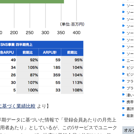
ソー
ソー
ソー
ソー
ソー
ソー
ソー
ソー
ニー
ビジ
ビジ
フラ
プラ
凄い
携帯
に基づく業績比較
より】
書評
最新
新四半期データに基づいた情報で「登録会員あたりの月売上
用者あたり」としているが、この5サービスでユニーク
オル