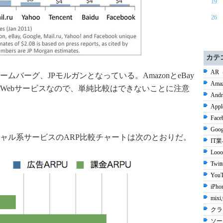
19
26
カテ
AR
バーグ、JPモルガンとなっている。AmazonとeBay
Ama
Webサービスなので、単純比較はできないことに注意
Andr
Appl
Face
Goog
ャル系サービスのARP比較チャートは次のとおりだ。
IT
Looo
Twit
YouT
iPho
mix
クラ
ソー