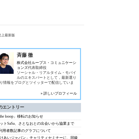
間売上最新版
斉藤 徹
株式会社ループス・コミュニケーシ
ョンズ
代表取締役
ソーシャル・リアルタイム・モバイ
ルのエキスパートとして，最新選り
り情報をブログとツイッターで配信していま
» 詳しいプロフィール
のエントリー
 the looop」移転のお知らせ
ットSaSa、さとなおとの出会いから協業まで
xi利用者数記事のグラフについて
けあいジャパン」チャリティセミナーに、同級