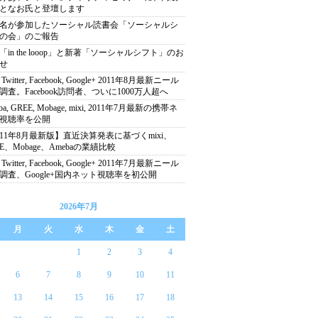
となお氏と登壇します
00名が参加したソーシャル読書会「ソーシャルシ
の会」のご報告
「in the looop」と新著「ソーシャルシフト」のお
せ
, Twitter, Facebook, Google+ 2011年8月最新ニール
調査。Facebook訪問者、ついに1000万人超へ
ba, GREE, Mobage, mixi, 2011年7月最新の携帯ネ
視聴率を公開
011年8月最新版】直近決算発表に基づくmixi、
EE、Mobage、Amebaの業績比較
, Twitter, Facebook, Google+ 2011年7月最新ニール
調査、Google+国内ネット視聴率を初公開
2026年7月
月
火
水
木
金
土
1
2
3
4
6
7
8
9
10
11
13
14
15
16
17
18