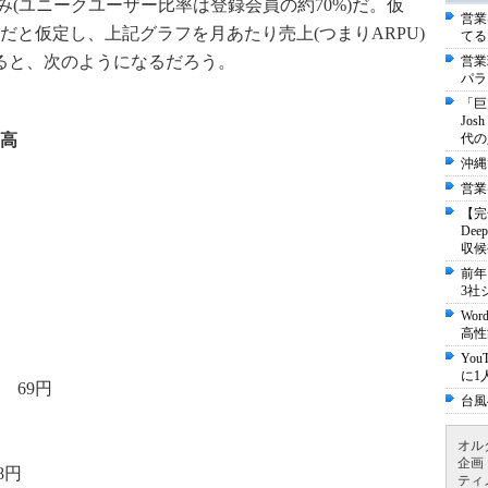
のみ(ユニークユーザー比率は登録会員の約70%)だ。仮
営業
と仮定し、上記グラフを月あたり売上(つまりARPU)
てる
すると、次のようになるだろう。
営業
パラ
「巨
Jo
高
代の
沖縄
営業
【完
De
収候
前年
3社
Wo
高性
Yo
に1
) 69円
台風
オル
企画
8円
ティ