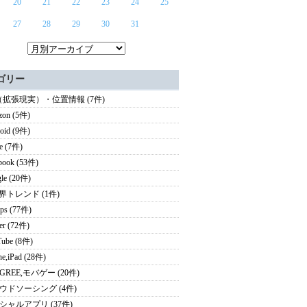
20
21
22
23
24
25
27
28
29
30
31
ゴリー
（拡張現実）・位置情報 (7件)
zon (5件)
oid (9件)
e (7件)
book (53件)
le (20件)
業界トレンド (1件)
ps (77件)
ter (72件)
ube (8件)
ne,iPad (28件)
i,GREE,モバゲー (20件)
ウドソーシング (4件)
シャルアプリ (37件)