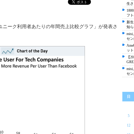
生さ
18
フト
新生
rから、最新の「ユニーク利用者あたりの年間売上比較グラフ」が発表さ
知ら
mixi
セン
Ame
ット
【2
GR
mixi
セン
日
5
12