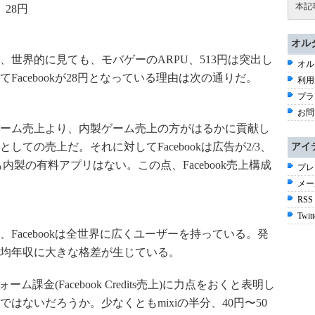
本記
 28円
オル
世界的に見ても、モバゲーのARPU、513円は突出し
オル
acebookが28円となっている理由は次の通りだ。
利用
プラ
お問
ーム売上より、内製ゲーム売上の方がはるかに貢献し
ての売上だ。それに対してFacebookは広告が2/3、
アイ
内製の有料アプリはない。この点、Facebook売上構成
プレ
メー
RSS
Twitt
Facebookは全世界に広くユーザーを持っている。発
均年収に大きな格差が生じている。
ーム課金(Facebook Credits売上)に力点をおくと表明し
はないだろうか。少なくともmixiの半分、40円〜50