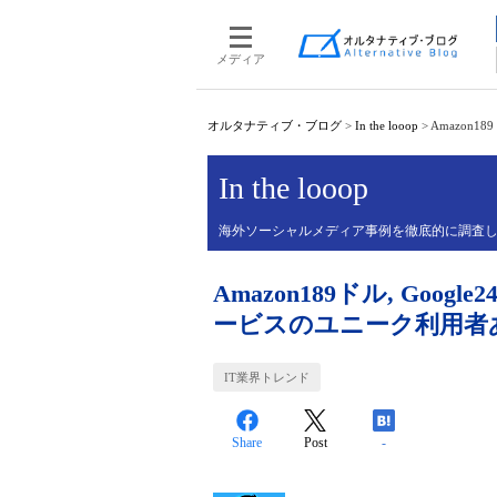
メディア
オルタナティブ・ブログ
>
In the looop
>
Amazon
In the looop
海外ソーシャルメディア事例を徹底的に調査
Amazon189ドル, Goog
ービスのユニーク利用者
IT業界トレンド
Share
Post
-