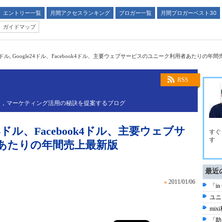
エントリー一覧
月間アクセスランキング
ブロガー一覧
月間ブロガーベスト30
ガイドマップ
189ドル, Google24ドル、Facebook4ドル、主要ウェブサービスのユニーク利用者あたりの年
RSS
し，マーケティング活用の秘訣を提案するブログ
le24ドル、Facebook4ドル、主要ウェブサ
すぐ
す
あたりの年間売上最新版
最近
»
2011/01/06
「in
ユニ
mi
「助