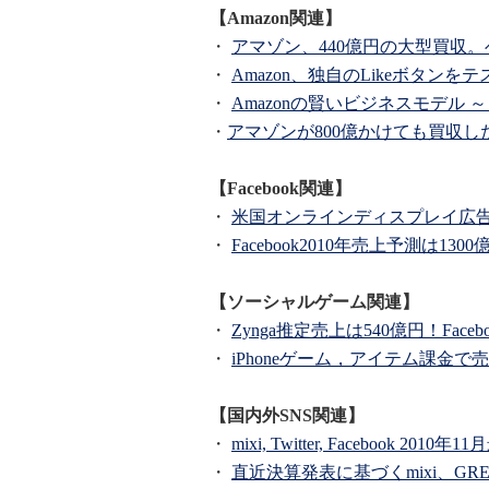
【Amazon関連】
・
アマゾン、440億円の大型買収
・
Amazon、独自のLikeボタンを
・
Amazonの賢いビジネスモデル
・
アマゾンが800億かけても買収
【Facebook関連】
・
米国オンラインディスプレイ広告は前
・
Facebook2010年売上予測は130
【ソーシャルゲーム関連】
・
Zynga推定売上は540億円！Fac
・
iPhoneゲーム，アイテム課金で売
【国内外SNS関連】
・
mixi, Twitter, Facebook 2
・
直近決算発表に基づくmixi、G