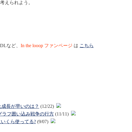
考えられよう。
DLなど、
In the looop ファンページ
は
こちら
hoo、売上成長が早いのは？
(12/22)
ーシャルグラフ囲い込み戦争の行方
(11/11)
にいくら使ってる?
(9/07)