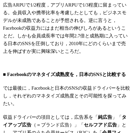
広告ARPUで1/2程度，アプリARPUで1/3程度に留まってい
る。会員収入や携帯比率を考慮したとしても，ビジネスモ
デルが未成熟であることが予想される。逆に言うと，
Facebookの収益力にはまだ相当の伸びしろがあるというこ
とだ。しかも会員成長率では年間2.7倍と成熟期に入ってい
る日本のSNSを圧倒しており，2010年にどのくらいまで売
上を伸ばすか実に興味深いところだ。
■ Facebookのマネタイズ成熟度を，日本のSNSと比較する
では最後に，Facebookと日本のSNSの収益ドライバーを比較
し，それぞれのマネタイズ成熟度とその可能性を探ってみ
たい。
収益ドライバーの項目としては，広告系を「
純広告
」「
タ
イアップ広告
（＝ブランド広告）」「
セルフアド広告
」と
し，アプリ系のうち会員サービス（B2C）を「
会員フィ