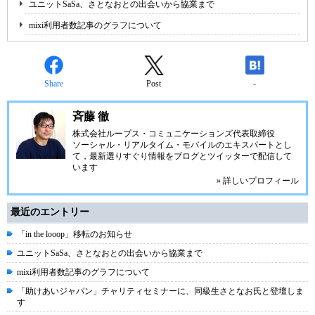
ユニットSaSa、さとなおとの出会いから協業まで
mixi利用者数記事のグラフについて
Share
Post
-
斉藤 徹
株式会社ループス・コミュニケーションズ
代表取締役
ソーシャル・リアルタイム・モバイルのエキスパートとし
て，最新選りすぐり情報をブログとツイッターで配信して
います
» 詳しいプロフィール
最近のエントリー
「in the looop」移転のお知らせ
ユニットSaSa、さとなおとの出会いから協業まで
mixi利用者数記事のグラフについて
「助けあいジャパン」チャリティセミナーに、同級生さとなお氏と登壇しま
す