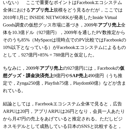
いない） ここで重要なポイントはFacebookエコシステム
全体における
アプリ売上
規模をどう見るかだが，ここでは
2010年1月に INSIDE NETWORKが発表したInside Virtual
Goods調査の仮想グッス市場に基づき，2009年
アプリ売上
全
体を10.3億ドル（927億円），2009年を通したPV数推定から
そのうち85%（MySpaceは現時点でのPV比較ではFacebookの
10%以下となっている）がFacebookエコシステムによるもの
として，927億円×85% = 788億円と仮定した。
ちなみに，2009年
アプリ売上
の927億円には，Facebookの
仮
想グッズ・課金決済売上
9億円や
SAP売上
490億円（うち推
定で，Zynga250億，Playfish75億，Playdom60億）などが含ま
れている。
結論としては，Facebookエコシステム全体で見ると，広告
ARPUは20円，アプリARPUは26円となり，会員一人あたり
から月47円の売上をあげていると推定される。ただしビジ
ネスモデルとして成熟している日本のSNSと比較すると，