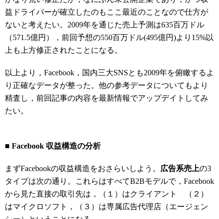
益ドライバーが確立したのもここ最近のことなので仕方が
ないと考えたい。2009年を通じた売上予測は635百万ドル
（571.5億円），前回予想の550百万ドル(495億円)より15%以
上も上方修正されたことになる。
以上より，Facebook，国内三大SNSとも2009年を俯瞰するよ
り正確なデータが整った。他の参考データについてもより
精査し，前回記事の内容を最新情報でアップデイトしてみ
たい。
■ Facebook 収益構造の分析
まずFacebookの収益構造をおさらいしよう。
広告系売上
の3
タイプは次の通り。これらはすべてB2Bモデルで，Facebook
から見た直接の取引先は，（１）はクライアント （２）
はマイクロソフト，（３）は専属広告代理店（エージェン