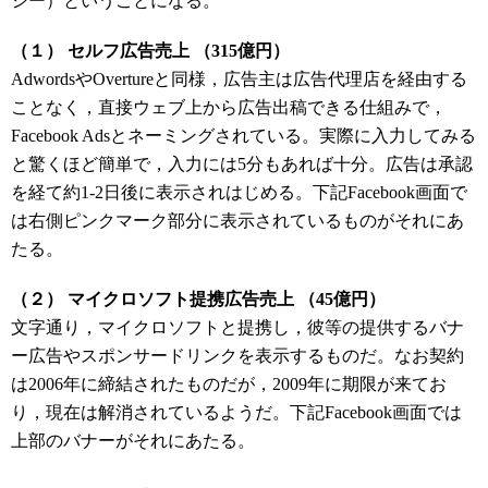
シー）ということになる。
（１） セルフ広告売上 （315億円）
AdwordsやOvertureと同様，広告主は広告代理店を経由する
ことなく，直接ウェブ上から広告出稿できる仕組みで，
Facebook Adsとネーミングされている。実際に入力してみる
と驚くほど簡単で，入力には5分もあれば十分。広告は承認
を経て約1-2日後に表示されはじめる。下記Facebook画面で
は右側ピンクマーク部分に表示されているものがそれにあ
たる。
（２） マイクロソフト提携広告売上 （45億円）
文字通り，マイクロソフトと提携し，彼等の提供するバナ
ー広告やスポンサードリンクを表示するものだ。なお契約
は2006年に締結されたものだが，2009年に期限が来てお
り，現在は解消されているようだ。下記Facebook画面では
上部のバナーがそれにあたる。