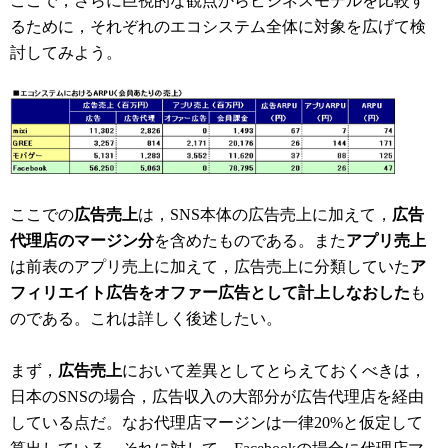
ここで，さらに巨視的な観点からビジネスモデルを比較す
るために，それぞれのエコシステム全体に対象を広げて検
討してみよう。
ここでの
広告売上
は，SNS本体の広告売上に加えて，
広告
代理店のマージン分
を含めたものである。また
アプリ売上
は前表のアプリ売上に加えて，広告売上に分類していた
ア
フィリエイト広告をオファー広告として計上しなおした
も
のである。これは詳しく後述したい。
まず，
広告売上
において差異としてとらえておくべきは，
日本のSNSの場合，広告収入の大部分が広告代理店を経由
している点だ。なお代理店マージンは一律20%と仮定して