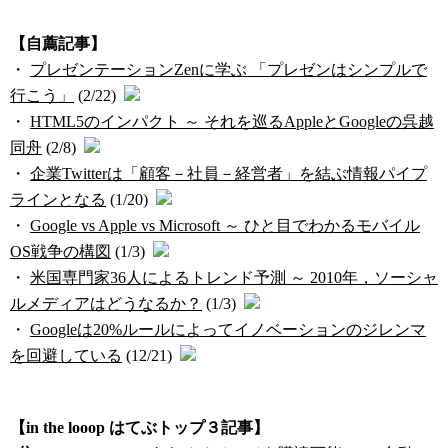
【自薦記事】
・
プレゼンテーションZenに学ぶ 「プレゼンはシンプルで
行こう」
(2/22)
・
HTML5のインパクト ～ それを巡るAppleとGoogleの呉越
同舟
(2/8)
・
企業Twitterは「顧客－社員－経営者」を結ぶ情報パイプ
ラインとなる
(1/20)
・
Google vs Apple vs Microsoft ～ ひと目でわかるモバイル
OS戦争の構図
(1/3)
・
米国専門家36人によるトレンド予測 ～ 2010年，ソーシャ
ルメディアはどうなるか？
(1/3)
・
Googleは20%ルールによってイノベーションのジレンマ
を回避している
(12/21)
【in the looop はてぶトップ３記事】