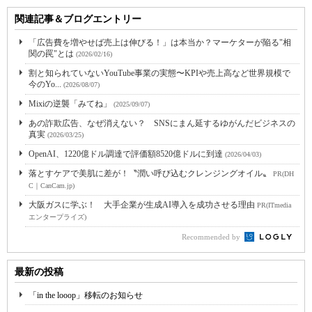
関連記事＆ブログエントリー
「広告費を増やせば売上は伸びる！」は本当か？マーケターが陥る"相
関の罠"とは
(2026/02/16)
割と知られていないYouTube事業の実態〜KPIや売上高など世界規模で
今のYo...
(2026/08/07)
Mixiの逆襲「みてね」
(2025/09/07)
あの詐欺広告、なぜ消えない？ SNSにまん延するゆがんだビジネスの
真実
(2026/03/25)
OpenAI、1220億ドル調達で評価額8520億ドルに到達
(2026/04/03)
落とすケアで美肌に差が！〝潤い呼び込むクレンジングオイル〟
PR(DH
C｜CanCam.jp)
大阪ガスに学ぶ！ 大手企業が生成AI導入を成功させる理由
PR(ITmedia
エンタープライズ)
Recommended by
最新の投稿
「in the looop」移転のお知らせ