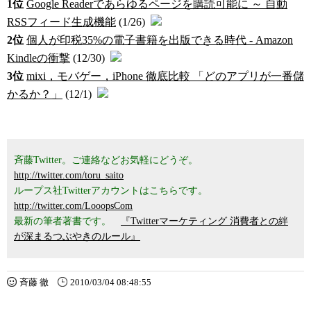
1位
Google Readerであらゆるページを購読可能に ～ 自動
RSSフィード生成機能
(1/26)
2位
個人が印税35%の電子書籍を出版できる時代 - Amazon
Kindleの衝撃
(12/30)
3位
mixi，モバゲー，iPhone 徹底比較 「どのアプリが一番儲
かるか？」
(12/1)
斉藤Twitter。ご連絡などお気軽にどうぞ。
http://twitter.com/toru_saito
ループス社Twitterアカウントはこちらです。
http://twitter.com/LooopsCom
最新の筆者著書です。
『Twitterマーケティング 消費者との絆
が深まるつぶやきのルール』
斉藤 徹
2010/03/04 08:48:55