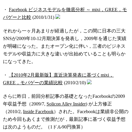
・
Facebook ビジネスモデルを徹底分析 ～ mixi，GREE，モ
バゲーと比較
(2010/1/31)
それから一ヶ月あまりが経過したが，この間に日本の三大
SNSが2009年10-12月期決算を発表し，2009年を通じた実績
が明確になった。またオープン化に伴い，三者のビジネス
モデルや収益力に大きな違いが出始めていることも明らか
になってきた。
・
【2010年2月最新版】直近決算発表に基づくmixi，
GREE，モバゲーの業績比較
(2010/2/10)
さらに昨日，前回分析記事の基礎となったFacebookの2009
年収益予想（2009/7,
Solicon Alley Insider
) が上方修正
（2010/2,
Inside Facebook
）された。Facebookは業績非公開の
ため今回もあくまで推測だが，最新記事に基づく収益予想
は次のようものだ。（1ドル90円換算）