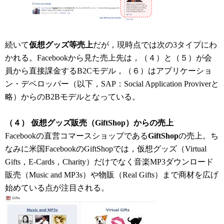
続いて
仮想グッズ等売上
だが，現時点では次の3タイプにわ
かれる。Facebookから見た売上先は，（４）と（５）が会
員から直接課金するB2Cモデル，（６）はアプリケーショ
ン・デベロッパー（以下，SAP：Social Application Proviverと
略）からのB2Bモデルとなっている。
（４） 仮想グッズ販売（GiftShop）からの売上
Facebookの直営コマースショップである
GiftShop
の売上。ち
なみに米国FacebookのGiftShopでは，仮想グッズ（Virtual
Gifts，E-Cards，Charity）だけでなく音楽MP3ダウンロード
販売（Music and MP3s）や物販（Real Gifts）まで商材を広げ
始めている点が注目される。