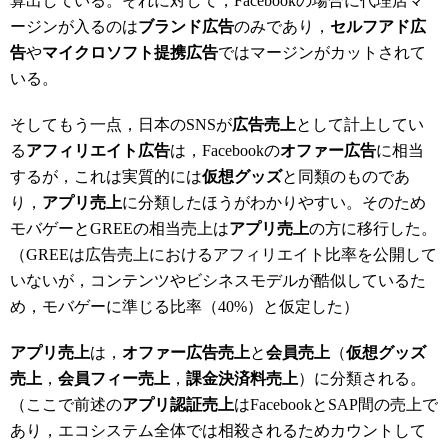
算出している。それに対して，Facebookの場合に代理店マ
ージンが入るのは
ブランド広告
のみであり，
セルフアド広
告
や
マイクロソフト提携広告
ではマージンがカットされて
いる。
そしてもう一点，日本のSNSが
広告売上
として計上してい
る
アフィリエイト広告
は，Facebookの
オファー広告
に相当
するが，これは実質的には
仮想グッズ
と同類のものであ
り，
アプリ売上
に分類したほうがわかりやすい。そのため
モバゲーとGREEの相当売上は
アプリ売上
の方に移行した。
（GREEは広告売上におけるアフィリエイト比率を公開して
いないが，コンテンツやビシネスモデルが酷似しているた
め，モバゲーに準じる比率（40%）と仮定した）
アプリ売上
は，
オファー広告売上
と
会員売上
（
仮想グッズ
売上
，
会員フィー売上
，
課金決済料売上
）に分類される。
（ここで前述の
アプリ認証売上
はFacebookとSAP間の売上で
あり，エコシステム全体では相殺されるためカウントして