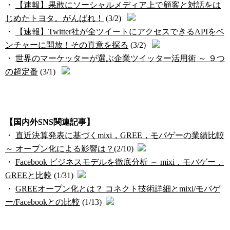
・
【速報】果敢にソーシャルメディア上で顧客と対話をは
じめたトヨタ。がんばれ！
(3/2)
・
【速報】Twitter社が全ツイートにアクセスできるAPIをベ
ンチャーに開放！その真意を探る
(3/2)
・
世界のマーケッターが選ぶ企業ツイッター活用術 ～ ９つ
の超定番
(3/1)
【国内外SNS関連記事】
・
直近決算発表に基づくmixi，GREE，モバゲーの業績比較
～ オープン化による影響は？
(2/10)
・
Facebook ビジネスモデルを徹底分析 ～ mixi，モバゲー，
GREEと比較
(1/31)
・
GREEオープン化とは？ コネクト技術詳細とmixi/モバゲ
ー/Facebookとの比較
(1/13)