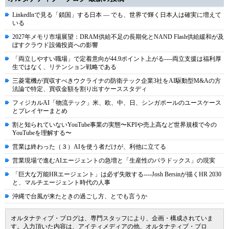
LinkedInで見る「鎖国」する日本 ― でも、世界で輝く日本人は確実に増えて
いる
2027年メモリ市場展望：DRAM供給不足の長期化とNAND Flash供給緩和が及
ぼすクラウド設備投資への影響
「両立しやすい職場」で定着意向が44.9ポイント上がる----両立支援は福利厚
生ではなく、リテンション戦略である
三菱電機が買収すべきウクライナの防衛テック企業3社をAI駆動型M&Aの方
法論で特定、買収金額を割り出すケーススタディ
フィジカルAI「物流テック」米、欧、中、日、シンガポールのユースケース
とプレイヤーまとめ
割と知られていないYouTube事業の実態〜KPIや売上高など世界規模で今の
YouTubeを理解する〜
営業は終わった（３）AIを使う者だけが、利他に立てる
営業現場で進むAIエージェントの急増と「生産性のパラドックス」の現実
「巨大な万能HRエージェント」は必ず失敗する----Josh Bersinが描くHR 2030
と、マルチエージェント時代の人事
沖縄で台風が来たときの過ごし方、とでも言うか
オルタナティブ・ブログは、専門スタッフにより、企画・構成されていま
す。入力頂いた内容は、アイティメディアの他、オルタナティブ・ブロ