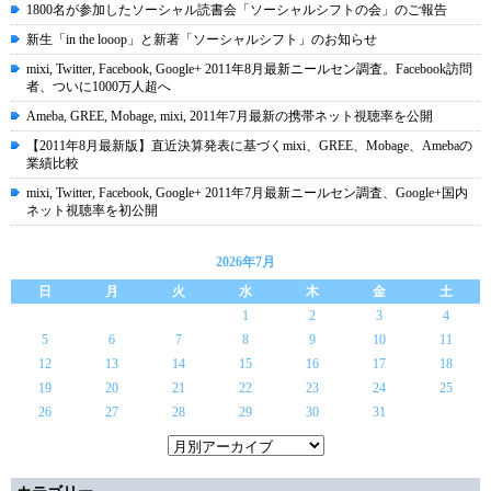
1800名が参加したソーシャル読書会「ソーシャルシフトの会」のご報告
新生「in the looop」と新著「ソーシャルシフト」のお知らせ
mixi, Twitter, Facebook, Google+ 2011年8月最新ニールセン調査。Facebook訪問
者、ついに1000万人超へ
Ameba, GREE, Mobage, mixi, 2011年7月最新の携帯ネット視聴率を公開
【2011年8月最新版】直近決算発表に基づくmixi、GREE、Mobage、Amebaの
業績比較
mixi, Twitter, Facebook, Google+ 2011年7月最新ニールセン調査、Google+国内
ネット視聴率を初公開
2026年7月
日
月
火
水
木
金
土
1
2
3
4
5
6
7
8
9
10
11
12
13
14
15
16
17
18
19
20
21
22
23
24
25
26
27
28
29
30
31