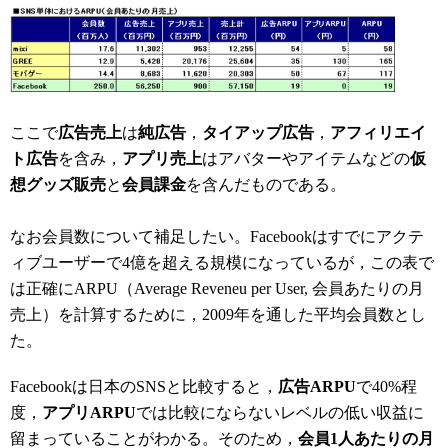
ここで
広告売上
は
純広告
，
タイアップ広告
，
アフィリエイ
ト広告
を含み，
アプリ売上
はアバターやアイテムなどの
仮
想グッズ販売
と
会員課金
を含んだものである。
なお会員数について補足したい。Facebookはすでにアクテ
ィブユーザーで4億を超える規模になっているが，この表で
は正確にARPU（Average Reveneu per User, 会員あたりの月
売上）を計算するために，2009年を通した平均会員数とし
た。
Facebookは日本のSNSと比較すると，
広告ARPU
で40%程
度，
アプリARPU
では比較にならないレベルの低い収益に
留まっていることがわかる。そのため，
会員1人あたりの月