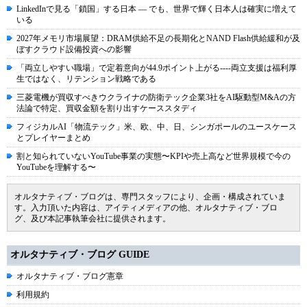
LinkedInで見る「鎖国」する日本 ― でも、世界で輝く日本人は確実に増えて
いる
2027年メモリ市場展望：DRAM供給不足の長期化とNAND Flash供給緩和が及
ぼすクラウド設備投資への影響
「両立しやすい職場」で定着意向が44.9ポイント上がる----両立支援は福利厚
生ではなく、リテンション戦略である
三菱電機が買収すべきウクライナの防衛テック企業3社をAI駆動型M&Aの方
法論で特定、買収金額を割り出すケーススタディ
フィジカルAI「物流テック」米、欧、中、日、シンガポールのユースケース
とプレイヤーまとめ
割と知られていないYouTube事業の実態〜KPIや売上高など世界規模で今の
YouTubeを理解する〜
オルタナティブ・ブログは、専門スタッフにより、企画・構成されていま
す。入力頂いた内容は、アイティメディアの他、オルタナティブ・ブロ
グ、及び本記事執筆会社に提供されます。
オルタナティブ・ブログ GUIDE
オルタナティブ・ブログ憲章
利用規約