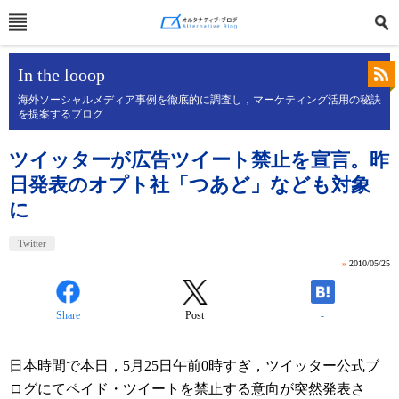
In the looop
海外ソーシャルメディア事例を徹底的に調査し，マーケティング活用の秘訣
を提案するブログ
ツイッターが広告ツイート禁止を宣言。昨
日発表のオプト社「つあど」なども対象
に
Twitter
»
2010/05/25
Share
Post
-
日本時間で本日，5月25日午前0時すぎ，ツイッター公式ブ
ログにてペイド・ツイートを禁止する意向が突然発表さ