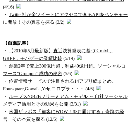
(4/16)
・
Twitter社が全ツイートにアクセスできるAPIをベンチャー
に開放！その真意を探る
(3/2)
【自薦記事】
・
【2010年5月最新版】直近決算発表に基づくmixi，
GREE，モバゲーの業績比較
(5/19)
・
創業2年で売上300億円超，利益40億円超。ソーシャルコ
マース"Groupon" 成功の秘密
(5/6)
・
位置情報サービスで注目される14アプリ総まとめ。
Foursquare,Gowalla,Yelp,コロプラ・・・
(4/6)
・
ループスのB2Bフリーミアム・モデル ～ 自社ソーシャル
メディア活用とその効果を公開
(3/31)
・
米国ザッポス「顧客にWOW！をお届けする」奇跡の経
営，その本質を探る
(12/5)