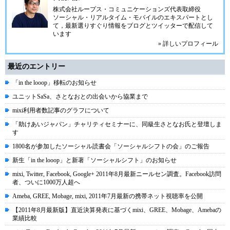
株式会社ループス・コミュニケーションズ
代表取締役
ソーシャル・リアルタイム・モバイルのエキスパートとし
て，最新選りすぐり情報をブログとツイッターで配信して
います
» 詳しいプロフィール
最近のエントリー
「in the looop」移転のお知らせ
ユニットSaSa、さとなおとの出会いから協業まで
mixi利用者数記事のグラフについて
「助けあいジャパン」チャリティセミナーに、同級生さとなお氏と登壇しま
す
1800名が参加したソーシャル読書会「ソーシャルシフトの会」のご報告
新生「in the looop」と新著「ソーシャルシフト」のお知らせ
mixi, Twitter, Facebook, Google+ 2011年8月最新ニールセン調査。Facebook訪問
者、ついに1000万人超へ
Ameba, GREE, Mobage, mixi, 2011年7月最新の携帯ネット視聴率を公開
【2011年8月最新版】直近決算発表に基づくmixi、GREE、Mobage、Amebaの
業績比較