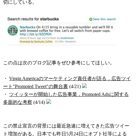
切にしている。
この点は次のブログ記事をぜひ参考にしてほしい。
・
Virgin Americaのマーケティング責任者が語る，広告ツイ
ート"Promoted Tweet"の舞台裏
(4/21)
・
ツイッターが開始した広告事業，Promoted Adsに関する
多面的な考察
(4/14)
この禁止宣言の背景には最近急速に増えてきた広告ツイー
ト増加がある。日本でも昨日5月24日にオプト社等による