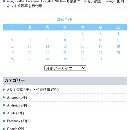
mixi, Twitter, Facebook, Google+ 2011年7月最新ニールセン調査、Google+国内
ネット視聴率を初公開
2026年7月
日
月
火
水
木
金
土
1
2
3
4
5
6
7
8
9
10
11
12
13
14
15
16
17
18
19
20
21
22
23
24
25
26
27
28
29
30
31
カテゴリー
AR（拡張現実）・位置情報 (7件)
Amazon (5件)
Android (9件)
Apple (7件)
Facebook (53件)
Google (20件)