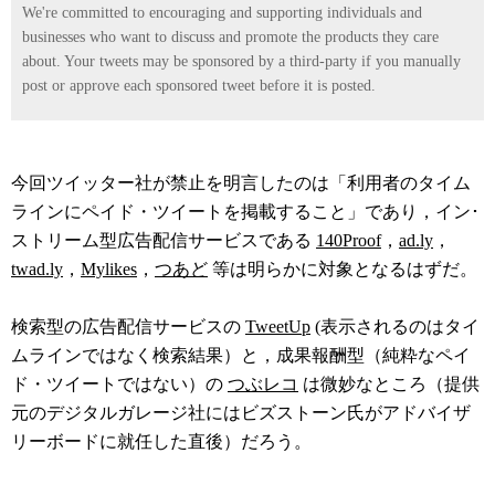
We're committed to encouraging and supporting individuals and
businesses who want to discuss and promote the products they care
about. Your tweets may be sponsored by a third-party if you manually
post or approve each sponsored tweet before it is posted.
今回ツイッター社が禁止を明言したのは「利用者のタイム
ラインにペイド・ツイートを掲載すること」であり，イン･
ストリーム型広告配信サービスである
140Proof
，
ad.ly
，
twad.ly
，
Mylikes
，
つあど
等は明らかに対象となるはずだ。
検索型の広告配信サービスの
TweetUp
(表示されるのはタイ
ムラインではなく検索結果）と，成果報酬型（純粋なペイ
ド・ツイートではない）の
つぶレコ
は微妙なところ（提供
元のデジタルガレージ社にはビズストーン氏がアドバイザ
リーボードに就任した直後）だろう。