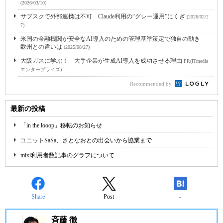
(2026/03/10)
サブスクで外部連携は不可 Claude利用の“グレー運用”にくぎ
(2026/02/2
7)
米国の金融機関が安全なAI導入のための管理基準策定で独自の動き
欧州との違いは
(2025/08/27)
大阪ガスに学ぶ！ 大手企業が生成AI導入を成功させる理由
PR(ITmedia
エンタープライズ)
Recommended by
最新の投稿
「in the looop」移転のお知らせ
ユニットSaSa、さとなおとの出会いから協業まで
mixi利用者数記事のグラフについて
Share
Post
-
斉藤 徹