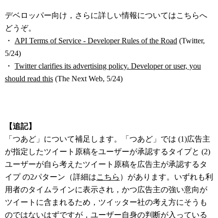
デベロッパー向け，さらに詳しい情報についてはこちらへ
どうぞ。
・
API Terms of Service - Developer Rules of the Road
(Twitter,
5/24)
・
Twitter clarifies its advertising policy. Developer or user, you
should read this
(The Next Web, 5/24)
【追記】
「つあど」について補足します。「つあど」では (1)広告主
が指定したツイート原稿をユーザーが承認するタイプと (2)
ユーザーが自ら考えたツイート原稿を広告主が承認するタ
イプ の2パターン（詳細は
こちら
）があります。いずれも利
用者のタイムラインに表示され，かつ広告主の強い意向が
ツイートに含まれるため，ツイッター社の考え方にそうも
のではないはずですが，ユーザー自身の判断が入っている