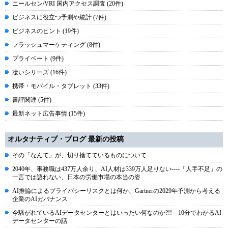
ニールセン/VRI 国内アクセス調査 (20件)
ビジネスに役立つ予測や統計 (7件)
ビジネスのヒント (19件)
フラッシュマーケティング (8件)
プライベート (9件)
凄いシリーズ (16件)
携帯・モバイル・タブレット (33件)
書評関連 (5件)
最新ネット広告事情 (15件)
オルタナティブ・ブログ 最新の投稿
その「なんて」が、切り捨てているものについて
2040年、事務職は437万人余り、AI人材は339万人足りない----「人手不足」の
一言では語れない、日本の労働市場の本当の姿
AI推論によるプライバシーリスクとは何か、Gartnerの2029年予測から考える
企業のAIガバナンス
今騒がれているAIデータセンターとはいったい何なのか?!! 10分でわかるAI
データセンターの話