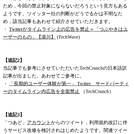
ため，今回の禁止対象にならないだろうという見方もある
ようです。ツイッター社の判断がどうでるかは不明なた
め，該当記事もあわせて紹介させていただきます。
・
Twitterがタイムライン上の広告を禁止＝「つぶやきはユ
ーザーのもの」【湯川】
(TechWave)
【追記2】
当記事でも参考にさせていただいたTechCrunchの日本語訳
記事が出ました。あわせてご参考に。
・
「長期的ユーザー体験が第一」 Twitter、サードパーティ
ーのタイムライン内広告を全面禁止
（TechCrunch）
【追記3】
「つあど」
アカウント
からのツイート，利用規約改訂に伴
うサービス改修を検討されはじめたようです。関連ツイー