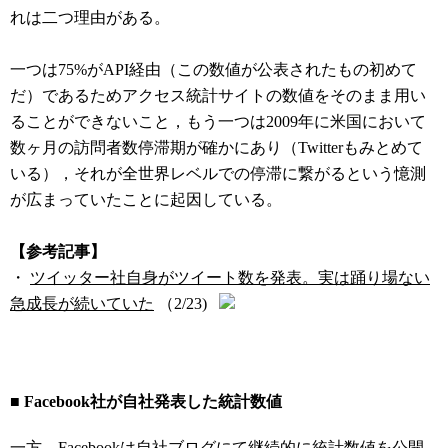
れは二つ理由がある。
一つは75%がAPI経由（この数値が公表されたもの初めて
だ）であるためアクセス統計サイトの数値をそのまま用い
ることができないこと，もう一つは2009年に米国において
数ヶ月の訪問者数停滞期が確かにあり（Twitterもみとめて
いる），それが全世界レベルでの停滞に繋がるという憶測
が広まっていたことに起因している。
【参考記事】
・
ツイッター社自身がツイート数を発表。実は踊り場ない
急成長が続いていた
（2/23)
■ Facebook社が自社発表した統計数値
一方，Facebookは
自社ブログ
にて継続的に統計数値を公開