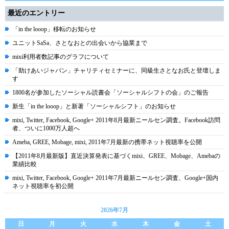
最近のエントリー
「in the looop」移転のお知らせ
ユニットSaSa、さとなおとの出会いから協業まで
mixi利用者数記事のグラフについて
「助けあいジャパン」チャリティセミナーに、同級生さとなお氏と登壇しま
す
1800名が参加したソーシャル読書会「ソーシャルシフトの会」のご報告
新生「in the looop」と新著「ソーシャルシフト」のお知らせ
mixi, Twitter, Facebook, Google+ 2011年8月最新ニールセン調査。Facebook訪問
者、ついに1000万人超へ
Ameba, GREE, Mobage, mixi, 2011年7月最新の携帯ネット視聴率を公開
【2011年8月最新版】直近決算発表に基づくmixi、GREE、Mobage、Amebaの
業績比較
mixi, Twitter, Facebook, Google+ 2011年7月最新ニールセン調査、Google+国内
ネット視聴率を初公開
2026年7月
日
月
火
水
木
金
土