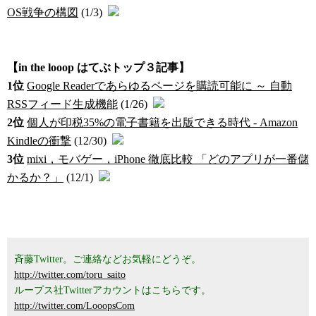
OS戦争の構図
(1/3)
【in the looop はてぶトップ３記事】
1位
Google Readerであらゆるページを購読可能に ～ 自動
RSSフィード生成機能
(1/26)
2位
個人が印税35%の電子書籍を出版できる時代 - Amazon
Kindleの衝撃
(12/30)
3位
mixi，モバゲー，iPhone 徹底比較 「どのアプリが一番儲
かるか？」
(12/1)
斉藤Twitter。ご連絡などお気軽にどうぞ。
http://twitter.com/toru_saito
ループス社Twitterアカウントはこちらです。
http://twitter.com/LooopsCom