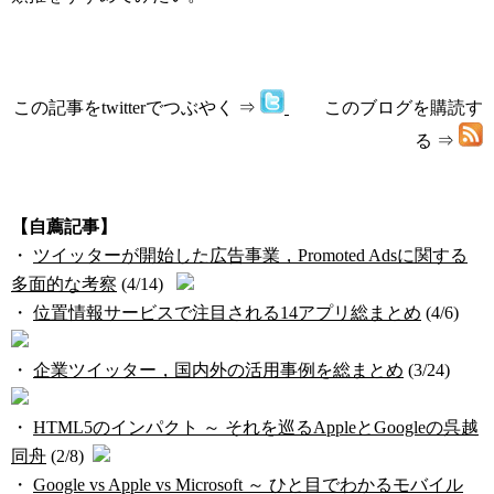
この記事をtwitterでつぶやく ⇒
このブログを購読す
る ⇒
【自薦記事】
・
ツイッターが開始した広告事業，Promoted Adsに関する
多面的な考察
(4/14)
・
位置情報サービスで注目される14アプリ総まとめ
(4/6)
・
企業ツイッター，国内外の活用事例を総まとめ
(3/24)
・
HTML5のインパクト ～ それを巡るAppleとGoogleの呉越
同舟
(2/8)
・
Google vs Apple vs Microsoft ～ ひと目でわかるモバイル