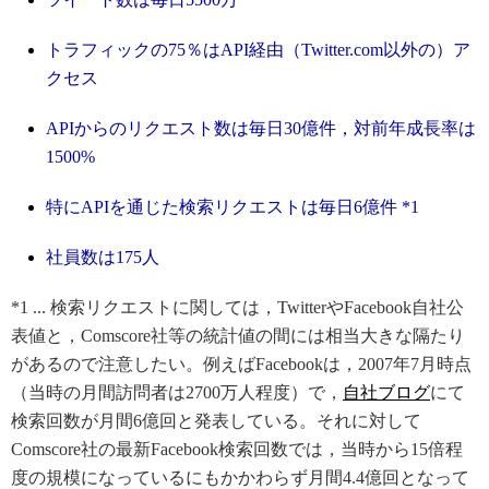
トラフィックの75％はAPI経由（Twitter.com以外の）ア
クセス
APIからのリクエスト数は毎日30億件，対前年成長率は
1500%
特にAPIを通じた検索リクエストは毎日6億件 *1
社員数は175人
*1 ... 検索リクエストに関しては，TwitterやFacebook自社公
表値と，Comscore社等の統計値の間には相当大きな隔たり
があるので注意したい。例えばFacebookは，2007年7月時点
（当時の月間訪問者は2700万人程度）で，
自社ブログ
にて
検索回数が月間6億回と発表している。それに対して
Comscore社の最新Facebook検索回数では，当時から15倍程
度の規模になっているにもかかわらず月間4.4億回となって