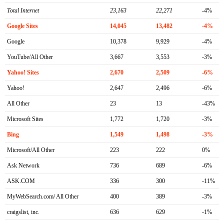
Total Internet
23,163
22,271
-4%
Google Sites
14,045
13,482
-4%
Google
10,378
9,929
-4%
YouTube/All Other
3,667
3,553
-3%
Yahoo! Sites
2,670
2,509
-6%
Yahoo!
2,647
2,496
-6%
All Other
23
13
-43%
Microsoft Sites
1,772
1,720
-3%
Bing
1,549
1,498
-3%
Microsoft/All Other
223
222
0%
Ask Network
736
689
-6%
ASK.COM
336
300
-11%
MyWebSearch.com/ All Other
400
389
-3%
craigslist, inc.
636
629
-1%