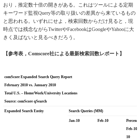
おり，推定数十倍の開きがある。これはツールによる定期
キーワード監視Query等の取り扱いの差異から来ているもの
と思われる。いずれにせよ，検索回数からだけ見ると，現
時点では残念ながらTwitterやFacebookはGoogleやYahooに大
きく及ばないと見るべきだろう。
【参考表，Comscore社による最新検索回数レポート】
comScore Expanded Search Query Report
February 2010 vs. January 2010
Total U.S. – Home/Work/University Locations
Source: comScore qSearch
Expanded Search Entity
Search Queries (MM)
Jan-10
Feb-10
Percent
Feb-10 v
10