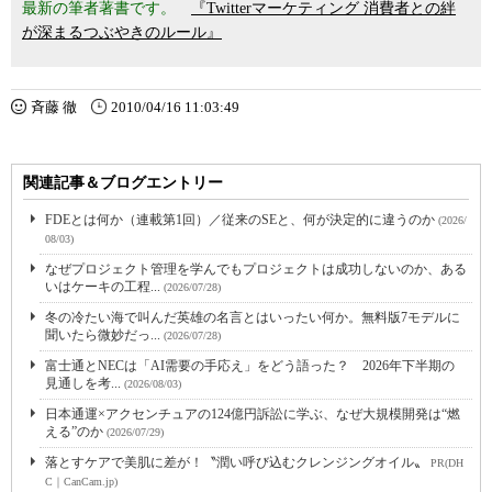
最新の筆者著書です。
『Twitterマーケティング 消費者との絆
が深まるつぶやきのルール』
斉藤 徹
2010/04/16 11:03:49
関連記事＆ブログエントリー
FDEとは何か（連載第1回）／従来のSEと、何が決定的に違うのか
(2026/
08/03)
なぜプロジェクト管理を学んでもプロジェクトは成功しないのか、ある
いはケーキの工程...
(2026/07/28)
冬の冷たい海で叫んだ英雄の名言とはいったい何か。無料版7モデルに
聞いたら微妙だっ...
(2026/07/28)
富士通とNECは「AI需要の手応え」をどう語った？ 2026年下半期の
見通しを考...
(2026/08/03)
日本通運×アクセンチュアの124億円訴訟に学ぶ、なぜ大規模開発は“燃
える”のか
(2026/07/29)
落とすケアで美肌に差が！〝潤い呼び込むクレンジングオイル〟
PR(DH
C｜CanCam.jp)