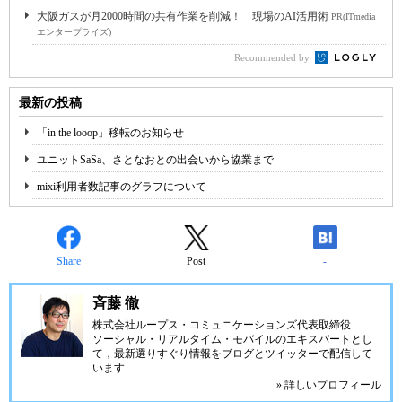
大阪ガスが月2000時間の共有作業を削減！ 現場のAI活用術
PR(ITmedia
エンタープライズ)
Recommended by
最新の投稿
「in the looop」移転のお知らせ
ユニットSaSa、さとなおとの出会いから協業まで
mixi利用者数記事のグラフについて
Share
Post
-
斉藤 徹
株式会社ループス・コミュニケーションズ
代表取締役
ソーシャル・リアルタイム・モバイルのエキスパートとし
て，最新選りすぐり情報をブログとツイッターで配信して
います
» 詳しいプロフィール