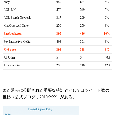
eBay
659
624
-5%
AOL LLC
576
549
-5%
AOL Search Network
317
299
-6%
MapQuest/All Other
259
250
-3%
Facebook.com
395
436
10%
Fox Interactive Media
403
391
-3%
MySpace
398
388
-3%
All Other
5
3
-40%
Amazon Sites
238
210
-12%
また過去に公開された重要な統計値としてはツイート数の
推移（
公式ブログ
，2010/2/22）がある。