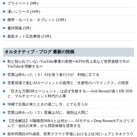
プライベート (9件)
凄いシリーズ (16件)
携帯・モバイル・タブレット (33件)
書評関連 (5件)
最新ネット広告事情 (15件)
オルタナティブ・ブログ 最新の投稿
割と知られていないYouTube事業の実態〜KPIや売上高など世界規模で今の
YouTubeを理解する〜
営業は終わった（３）AIを使う者だけが、利他に立てる
営業現場で進むAIエージェントの急増と「生産性のパラドックス」の現実
「巨大な万能HRエージェント」は必ず失敗する----Josh Bersinが描くHR 2030
と、マルチエージェント時代の人事
沖縄で台風が来たときの過ごし方、とでも言うか
営業は終わった（２）普遍はAIに、個別は人間に
【完全解説】AI駆動型M&Aとは何か――AIモデル＋Deep Researchアルゴリズ
ムで「会社の未来」から買収候補を逆算する
前年同期比43%成長、世界クラウド市場における上位3社シェアとネオクラウ