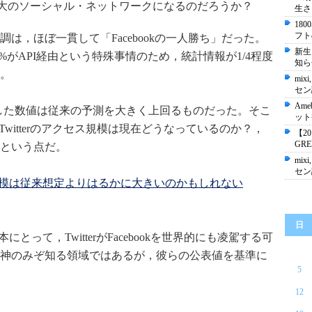
らが世界最大のソーシャル・ネットワークになるのだろうか？
生さ
18
フト
調は，ほぼ一貫して「Facebookの一人勝ち」だった。
新生
75%がAPI経由という特殊事情のため，統計情報が1/4程度
知ら
。
mixi
セン
Ame
が公表した数値は従来の予測を大きく上回るものだった。そこ
ット
とTwitterのアクセス規模は現在どうなっているのか？，
【2
GR
という点だ。
mixi
セン
ック規模は従来想定よりはるかに大きいのかもしれない
日
本にとって，TwitterがFacebookを世界的にも凌駕する可
神のみぞ知る領域ではあるが，彼らの公表値を基準に
5
12