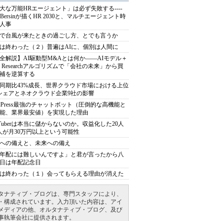
大な万能HRエージェント」は必ず失敗する----
sh Bersinが描くHR 2030と、マルチエージェント時
人事
で台風が来たときの過ごし方、とでも言うか
は終わった（２）普遍はAIに、個別は人間に
全解説】AI駆動型M&Aとは何か――AIモデル＋
ep Researchアルゴリズムで「会社の未来」から買
補を逆算する
同期比43%成長、世界クラウド市場における上位
シェアとネオクラウド企業9社の影響
rdPress最強のチャットボット（圧倒的な高機能と
能、業界最安値）を実現した理由
uTuberは本当に儲からないのか。収益化した20人
人が月30万円以上という可能性
への備えと、未来への備え
年配には難しいんですよ」と君が言ったから八
日は年配記念日
は終わった（１）会ってもらえる理由が消えた
タナティブ・ブログは、専門スタッフにより、
・構成されています。入力頂いた内容は、アイ
メディアの他、オルタナティブ・ブログ、及び
事執筆会社に提供されます。