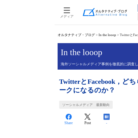
メディア
オルタナティブ・ブログ
>
In the looop
>
Twitte
In the looop
海外ソーシャルメディア事例を徹底的に調査
TwitterとFacebo
ークになるのか？
ソーシャルメディア 最新動向
Share
Post
-