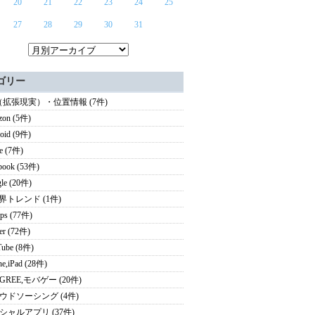
20
21
22
23
24
25
27
28
29
30
31
ゴリー
（拡張現実）・位置情報 (7件)
zon (5件)
oid (9件)
e (7件)
book (53件)
le (20件)
業界トレンド (1件)
ps (77件)
ter (72件)
ube (8件)
ne,iPad (28件)
i,GREE,モバゲー (20件)
ウドソーシング (4件)
シャルアプリ (37件)