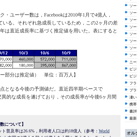
ソー
ソー
ユーザー数は，Facebookは2010年1月で4億人，
ソー
億人となっている。それぞれ急成長しているため，この2ヶ月の差
ソー
10年は直近成長率に基づく推定値を用いた。表にすると
ソー
ソー
ソー
ソー
ニー
ビジ
ー部分は推定値） 単位：百万人】
ビジ
フラ
点となる今後の予測値だ。直近四半期ベースで
プラ
rは146%と驚異的な成長を遂げており，その成長率が今後6ヶ月間
凄い
携帯
書評
最新
ユーザー数について】
ット普及率は26.6%，利用者人口は約18億人（参考：
World
オル