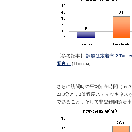
【参考記事】
課題は定着率？Twit
調査）
(ITmedia)
さらに訪問時の平均滞在時間（by Ad Pla
23.3分と，2倍程度スティッキネス
であること，そして非登録閲覧者率