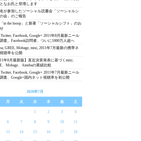
となお氏と登壇します
00名が参加したソーシャル読書会「ソーシャルシ
の会」のご報告
「in the looop」と新著「ソーシャルシフト」のお
せ
, Twitter, Facebook, Google+ 2011年8月最新ニール
調査。Facebook訪問者、ついに1000万人超へ
ba, GREE, Mobage, mixi, 2011年7月最新の携帯ネ
視聴率を公開
011年8月最新版】直近決算発表に基づくmixi、
EE、Mobage、Amebaの業績比較
, Twitter, Facebook, Google+ 2011年7月最新ニール
調査、Google+国内ネット視聴率を初公開
2026年7月
月
火
水
木
金
土
1
2
3
4
6
7
8
9
10
11
13
14
15
16
17
18