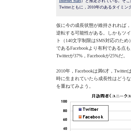
Internet Stats
）と推定されている。そこか
Twitterともに，2010年のあるタ
仮に今の成長状態が維持されれば，半年以
逆転する可能性がある。しかもツイ
ト（140文字制限はSMS対応の
であるFacebookより有利であ
Twitterが37%，Facebookが25%だ。
2010年，Facebookは満6才，T
時に生まれていたら成長性はどうなの
を重ねてみよう。