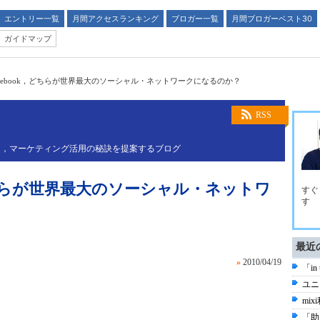
エントリー一覧
月間アクセスランキング
ブロガー一覧
月間ブロガーベスト30
ガイドマップ
rとFacebook，どちらが世界最大のソーシャル・ネットワークになるのか？
RSS
し，マーケティング活用の秘訣を提案するブログ
ok，どちらが世界最大のソーシャル・ネットワ
すぐ
す
最近
»
2010/04/19
「in
ユニ
mi
「助