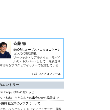
斉藤 徹
株式会社ループス・コミュニケーシ
ョンズ
代表取締役
ソーシャル・リアルタイム・モバイ
ルのエキスパートとして，最新選り
り情報をブログとツイッターで配信していま
» 詳しいプロフィール
のエントリー
 the looop」移転のお知らせ
ットSaSa、さとなおとの出会いから協業まで
xi利用者数記事のグラフについて
けあいジャパン」チャリティセミナーに、同級