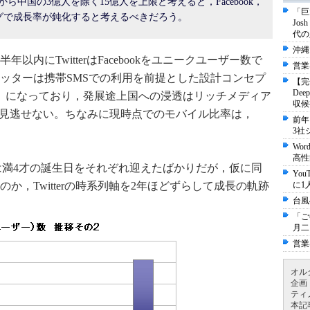
ら中国の3億人を除く15億人を上限と考えると，Facebook，
「巨
イミングで成長率が鈍化すると考えるべきだろう。
Jo
代の
沖縄
内にTwitterはFacebookをユニークユーザー数で
営業
ッターは携帯SMSでの利用を前提とした設計コンセプ
【完
De
ため）になっており，発展途上国への浸透はリッチメディア
収候
る点も見逃せない。ちなみに現時点でのモバイル比率は，
前年
3社
Wo
高性
witterは満4才の誕生日をそれぞれ迎えたばかりだが，仮に同
Yo
か，Twitterの時系列軸を2年ほどずらして成長の軌跡
に1
台風
「ご
月二
営業
オル
企画
ティ
本記