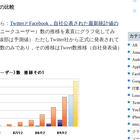
19
者数の比較
26
ら：
TwitterとFacebook，自社公表された最新統計値の
ニークユーザー）数の推移を素直にグラフ化してみ
カテ
線部は予測値） ただしTwitter社から正式に発表されて
AR
のみであり，その推移はTweet数推移（自社発表値）
Ama
Andr
Appl
Face
Goog
IT
Looo
Twit
YouT
iPho
mix
クラ
ソー