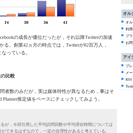
オル
オル
利用
プラ
ebookの成長が優位だったが，それ以降Twitterの加速
お問
かる。創業42ヵ月の時点では，Twitterが82百万人，
差となっている。
アイ
プレ
メー
特性の比較
RSS
Twitt
問者数のみだが，実は媒体特性が異なるため，事はそ
Ad Planner推定値をペースにチェックしてみよう。
は賛否両論あるが，今回引用した平均訪問回数や平均滞在時間については
な分析ができるはずなので，一定の合理性があると考えている。