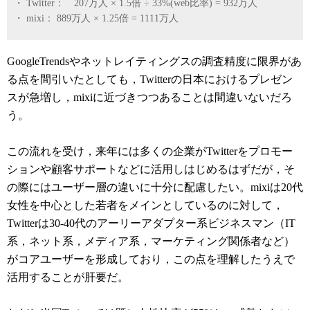
・ Twitter： 207万人 × 1.5倍 ÷ 33%(web比率) = 932万人
・ mixi： 889万人 × 1.25倍 = 1111万人
GoogleTrendsやネットレイティングスの調査精度に限界があ
る点を間引いたとしても，Twitterの日本におけるプレゼン
スが急増し，mixiに近づきつつあることは間違いないだろ
う。
この流れを受け，来年には多くの企業がTwitterをプロモー
ションや顧客サポートなどに活用しはじめるはずだが，そ
の際にはユーザー層の違いに十分に配慮したい。mixiは20代
女性を中心とした若者をメインとしているのに対して，
Twitterは30-40代のアーリーアダプター系ビジネスマン（IT
系，ネット系，メディア系，マーケティング関係者など）
がコアユーザーを形成しており，この点を理解したうえで
活用することが肝要だ。