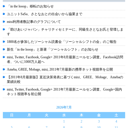
「in the looop」移転のお知らせ
ユニットSaSa、さとなおとの出会いから協業まで
mixi利用者数記事のグラフについて
「助けあいジャパン」チャリティセミナーに、同級生さとなお氏と登壇しま
す
1800名が参加したソーシャル読書会「ソーシャルシフトの会」のご報告
新生「in the looop」と新著「ソーシャルシフト」のお知らせ
mixi, Twitter, Facebook, Google+ 2011年8月最新ニールセン調査。Facebook訪問
者、ついに1000万人超へ
Ameba, GREE, Mobage, mixi, 2011年7月最新の携帯ネット視聴率を公開
【2011年8月最新版】直近決算発表に基づくmixi、GREE、Mobage、Amebaの
業績比較
mixi, Twitter, Facebook, Google+ 2011年7月最新ニールセン調査、Google+国内
ネット視聴率を初公開
2026年7月
日
月
火
水
木
金
土
1
2
3
4
5
6
7
8
9
10
11