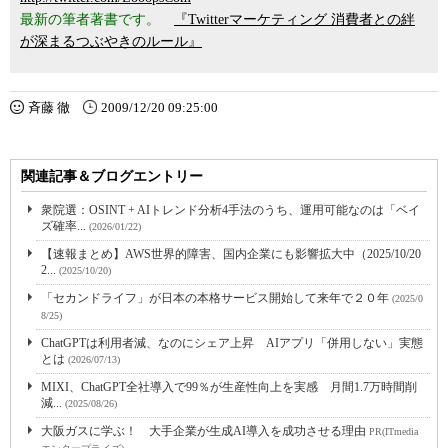
最新の筆者著書です。
『Twitterマーケティング 消費者との絆
が深まるつぶやきのルール』
斉藤 徹
2009/12/20 09:25:00
関連記事＆ブログエントリー
衆院選：OSINT + AIトレンド分析4手法のうち、運用可能なのは「ベイ
ズ確率...
(2026/01/22)
【速報まとめ】AWS世界的障害、国内企業にも影響拡大中（2025/10/20
2...
(2025/10/20)
「セカンドライフ」が日本の本格サービス開始して来年で２０年
(2025/0
8/25)
ChatGPTは利用者減、なのにシェア上昇 AIアプリ「併用しない」実態
とは
(2026/07/13)
MIXI、ChatGPT全社導入で99％が生産性向上を実感 月間1.7万時間削
減...
(2025/08/26)
大阪ガスに学ぶ！ 大手企業が生成AI導入を成功させる理由
PR(ITmedia