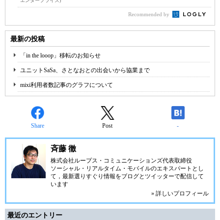
エンタープライズ)
Recommended by
最新の投稿
「in the looop」移転のお知らせ
ユニットSaSa、さとなおとの出会いから協業まで
mixi利用者数記事のグラフについて
Share
Post
-
斉藤 徹
株式会社ループス・コミュニケーションズ
代表取締役
ソーシャル・リアルタイム・モバイルのエキスパートとし
て，最新選りすぐり情報をブログとツイッターで配信して
います
» 詳しいプロフィール
最近のエントリー