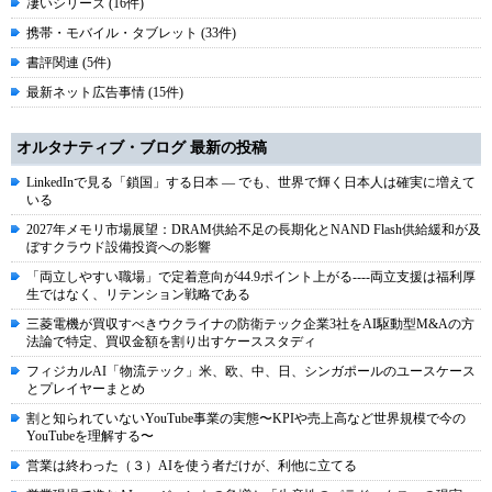
凄いシリーズ (16件)
携帯・モバイル・タブレット (33件)
書評関連 (5件)
最新ネット広告事情 (15件)
オルタナティブ・ブログ 最新の投稿
LinkedInで見る「鎖国」する日本 ― でも、世界で輝く日本人は確実に増えて
いる
2027年メモリ市場展望：DRAM供給不足の長期化とNAND Flash供給緩和が及
ぼすクラウド設備投資への影響
「両立しやすい職場」で定着意向が44.9ポイント上がる----両立支援は福利厚
生ではなく、リテンション戦略である
三菱電機が買収すべきウクライナの防衛テック企業3社をAI駆動型M&Aの方
法論で特定、買収金額を割り出すケーススタディ
フィジカルAI「物流テック」米、欧、中、日、シンガポールのユースケース
とプレイヤーまとめ
割と知られていないYouTube事業の実態〜KPIや売上高など世界規模で今の
YouTubeを理解する〜
営業は終わった（３）AIを使う者だけが、利他に立てる