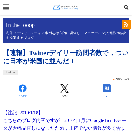
In the looop
海外ソーシャルメディア事例を徹底的に調査し，マーケティング活用の秘訣
を提案するブログ
【速報】Twitterデイリー訪問者数で，つい
に日本が米国に並んだ！
Twitter
»
2009/12/20
Share
Post
-
【注記 2010/1/18】
こちらのブログ内容ですが，2010年1月にGoogleTrendsデー
タが大幅見直しになったため，正確でない情報が多く含ま