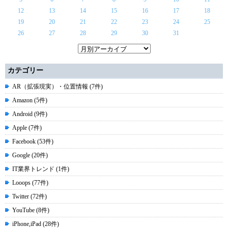
12
13
14
15
16
17
18
19
20
21
22
23
24
25
26
27
28
29
30
31
カテゴリー
AR（拡張現実）・位置情報 (7件)
Amazon (5件)
Android (9件)
Apple (7件)
Facebook (53件)
Google (20件)
IT業界トレンド (1件)
Looops (77件)
Twitter (72件)
YouTube (8件)
iPhone,iPad (28件)