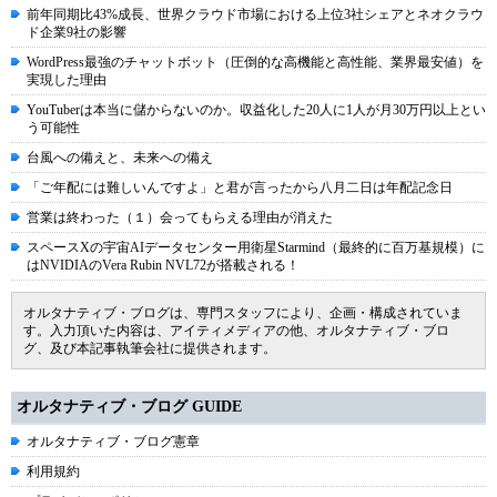
前年同期比43%成長、世界クラウド市場における上位3社シェアとネオクラウ
ド企業9社の影響
WordPress最強のチャットボット（圧倒的な高機能と高性能、業界最安値）を
実現した理由
YouTuberは本当に儲からないのか。収益化した20人に1人が月30万円以上とい
う可能性
台風への備えと、未来への備え
「ご年配には難しいんですよ」と君が言ったから八月二日は年配記念日
営業は終わった（１）会ってもらえる理由が消えた
スペースXの宇宙AIデータセンター用衛星Starmind（最終的に百万基規模）に
はNVIDIAのVera Rubin NVL72が搭載される！
オルタナティブ・ブログは、専門スタッフにより、企画・構成されていま
す。入力頂いた内容は、アイティメディアの他、オルタナティブ・ブロ
グ、及び本記事執筆会社に提供されます。
オルタナティブ・ブログ GUIDE
オルタナティブ・ブログ憲章
利用規約