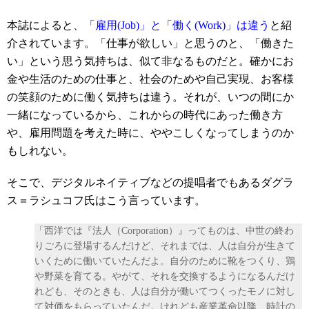
本誌によると、
「雇用(Job)」と「働く(Work)」は違う
と紹
介されています。「仕事が欲しい」と思うのと、「働きた
い」という思う気持ちは、似て非なるものだと。確かにお
金や生活のための仕事と、社会のためや自己実現、お客様
の笑顔のために働く気持ちは違う。それが、いつの間にか
一緒になっているから、これからの時代にあった働き方
や、雇用問題を考えた時に、ややこしくなってしまうのか
もしれない。
そこで、デジタルネイティブなどの提唱者でもあるダグラ
ス＝ラシュコフ氏はこう言っています。
「西洋では『法人（Corporation）』ってものは、中世の終わ
りごろに登場するんだけど、それまでは、人は自分が生きて
いくために働いていたんだよ。自分のために靴をつくり、鶏
や野菜を育てる。やがて、それを交換するようになるんだけ
れども、そのときも、人は自分が働いてつくったモノに対し
て対価をもらっていたんだ。けれども産業革命以降、時計の