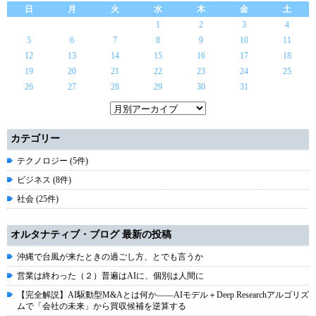
日
月
火
水
木
金
土
1
2
3
4
5
6
7
8
9
10
11
12
13
14
15
16
17
18
19
20
21
22
23
24
25
26
27
28
29
30
31
カテゴリー
テクノロジー (5件)
ビジネス (8件)
社会 (25件)
オルタナティブ・ブログ 最新の投稿
沖縄で台風が来たときの過ごし方、とでも言うか
営業は終わった（２）普遍はAIに、個別は人間に
【完全解説】AI駆動型M&Aとは何か――AIモデル＋Deep Researchアルゴリズ
ムで「会社の未来」から買収候補を逆算する