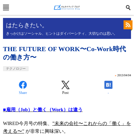
はたらきたい。
きっかけはソーシャル、ヒントはダイバーシティ、大切なのは思い。
THE FUTURE OF WORK〜Co-Work時代
の働き方〜
テクノロジー
»
2013/04/04
Share
Post
-
■雇用（Job）と働く（Work）は違う
WIRED今月号の特集、
”未来の会社〜これからの「働く」を
考える〜”
が非常に興味深い。