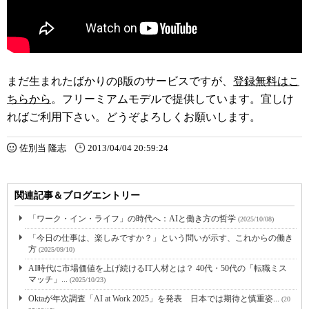
まだ生まれたばかりのβ版のサービスですが、
登録無料はこ
ちらから
。フリーミアムモデルで提供しています。宜しけ
ればご利用下さい。どうぞよろしくお願いします。
佐別当 隆志
2013/04/04 20:59:24
関連記事＆ブログエントリー
「ワーク・イン・ライフ」の時代へ：AIと働き方の哲学
(2025/10/08)
「今日の仕事は、楽しみですか？」という問いが示す、これからの働き
方
(2025/09/10)
AI時代に市場価値を上げ続けるIT人材とは？ 40代・50代の「転職ミス
マッチ」...
(2025/10/23)
Oktaが年次調査「AI at Work 2025」を発表 日本では期待と慎重姿...
(20