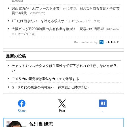
25/08/15)
関西電力が「AIファースト企業」化に本気 脱JTCを図る背景と全従業
員“AI武装...
(2026/02/20)
1日だけ働きたい、を叶える求人サイト
PR(ショットワークス)
大阪ガスが月2000時間の共有作業を削減！ 現場のAI活用術
PR(ITmedia
エンタープライズ)
Recommended by
最新の投稿
チャットやマルチタスクは生産性を40%下げるので依存しない方が良
い
アメリカの研究者は50%をカフェで雑談する
２−３０代の東京の有権者へ 鈴木寛か山本太郎か
Share
Post
-
佐別当 隆志