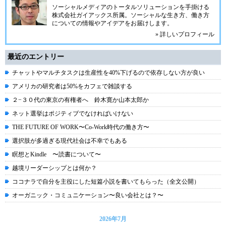
ソーシャルメディアのトータルソリューションを手掛ける
株式会社ガイアックス所属。ソーシャルな生き方、働き方
についての情報やアイデアをお届けします。
» 詳しいプロフィール
最近のエントリー
チャットやマルチタスクは生産性を40%下げるので依存しない方が良い
アメリカの研究者は50%をカフェで雑談する
２−３０代の東京の有権者へ 鈴木寛か山本太郎か
ネット選挙はポジティブでなければいけない
THE FUTURE OF WORK〜Co-Work時代の働き方〜
選択肢が多過ぎる現代社会は不幸でもある
瞑想とKindle 〜読書について〜
越境リーダーシップとは何か？
ココナラで自分を主役にした短篇小説を書いてもらった（全文公開）
オーガニック・コミュニケーション〜良い会社とは？〜
2026年7月