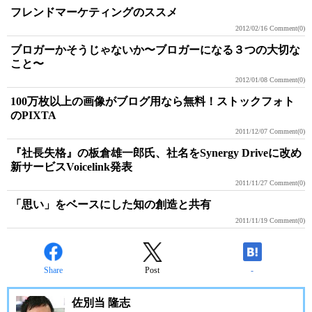
フレンドマーケティングのススメ
2012/02/16
Comment(0)
ブロガーかそうじゃないか〜ブロガーになる３つの大切な
こと〜
2012/01/08
Comment(0)
100万枚以上の画像がブログ用なら無料！ストックフォト
のPIXTA
2011/12/07
Comment(0)
『社長失格』の板倉雄一郎氏、社名をSynergy Driveに改め
新サービスVoicelink発表
2011/11/27
Comment(0)
「思い」をベースにした知の創造と共有
2011/11/19
Comment(0)
Share
Post
-
佐別当 隆志