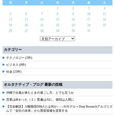
日
月
火
水
木
金
土
1
2
3
4
5
6
7
8
9
10
11
12
13
14
15
16
17
18
19
20
21
22
23
24
25
26
27
28
29
30
31
カテゴリー
テクノロジー (5件)
ビジネス (8件)
社会 (25件)
オルタナティブ・ブログ 最新の投稿
沖縄で台風が来たときの過ごし方、とでも言うか
営業は終わった（２）普遍はAIに、個別は人間に
【完全解説】AI駆動型M&Aとは何か――AIモデル＋Deep Researchアルゴリズ
ムで「会社の未来」から買収候補を逆算する