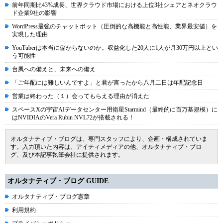
前年同期比43%成長、世界クラウド市場における上位3社シェアとネオクラウ
ド企業9社の影響
WordPress最強のチャットボット（圧倒的な高機能と高性能、業界最安値）を
実現した理由
YouTuberは本当に儲からないのか。収益化した20人に1人が月30万円以上とい
う可能性
台風への備えと、未来への備え
「ご年配には難しいんですよ」と君が言ったから八月二日は年配記念日
営業は終わった（１）会ってもらえる理由が消えた
スペースXの宇宙AIデータセンター用衛星Starmind（最終的に百万基規模）に
はNVIDIAのVera Rubin NVL72が搭載される！
オルタナティブ・ブログは、専門スタッフにより、企画・構成されていま
す。入力頂いた内容は、アイティメディアの他、オルタナティブ・ブロ
グ、及び本記事執筆会社に提供されます。
オルタナティブ・ブログ GUIDE
オルタナティブ・ブログ憲章
利用規約