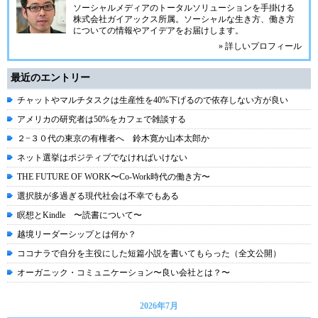
ソーシャルメディアのトータルソリューションを手掛ける
株式会社ガイアックス所属。ソーシャルな生き方、働き方
についての情報やアイデアをお届けします。
» 詳しいプロフィール
最近のエントリー
チャットやマルチタスクは生産性を40%下げるので依存しない方が良い
アメリカの研究者は50%をカフェで雑談する
２−３０代の東京の有権者へ 鈴木寛か山本太郎か
ネット選挙はポジティブでなければいけない
THE FUTURE OF WORK〜Co-Work時代の働き方〜
選択肢が多過ぎる現代社会は不幸でもある
瞑想とKindle 〜読書について〜
越境リーダーシップとは何か？
ココナラで自分を主役にした短篇小説を書いてもらった（全文公開）
オーガニック・コミュニケーション〜良い会社とは？〜
2026年7月