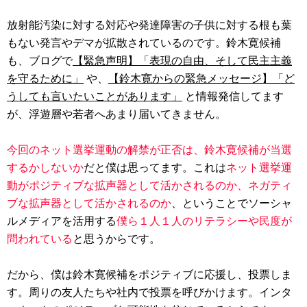
放射能汚染に対する対応や発達障害の子供に対する根も葉
もない発言やデマが拡散されているのです。鈴木寛候補
も、ブログで
【緊急声明】「表現の自由、そして民主主義
を守るために」
や、
【鈴木寛からの緊急メッセージ】「ど
うしても言いたいことがあります」
と情報発信してます
が、浮遊層や若者へあまり届いてきません。
今回のネット選挙運動の解禁が正否は、鈴木寛候補が当選
するかしないか
だと僕は思ってます。これは
ネット選挙運
動がポジティブな拡声器として活かされるのか、ネガティ
ブな拡声器として活かされるのか
、ということでソーシャ
ルメディアを活用する
僕ら１人１人のリテラシーや民度が
問われている
と思うからです。
だから、僕は鈴木寛候補をポジティブに応援し、投票しま
す。周りの友人たちや社内で投票を呼びかけます。インタ