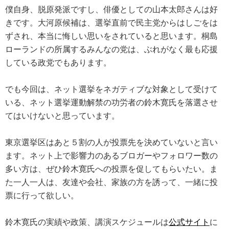
僕自身、脱原発派ですし、俳優としての山本太郎さんは好
きです。大河原候補は、選挙直前で民主党からはしごをは
ずされ、本当に悔しい思いをされていると思います。桐島
ローランドの所属するみんなの党は、ぶれがなく最も応援
している政党でもあります。
でも今回は、ネット選挙をネガティブな対象として受けて
いる、ネット選挙運動解禁の功労者の鈴木寛氏を落選させ
てはいけないと思っています。
東京選挙区はあと５割の人が投票先を決めていないと言い
ます。ネット上で影響力のあるブロガーやフォロワー数の
多い方は、ぜひ鈴木寛氏への投票を促してもらいたい。ま
た一人一人は、友達や会社、家族の方を誘って、一緒に投
票に行って欲しい。
鈴木寛氏の実績や政策、講演スケジュールは
公式サイト
に