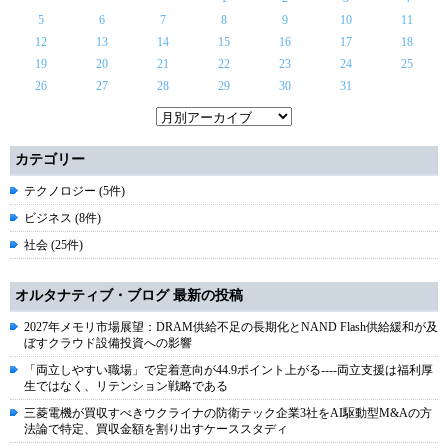
5
6
7
8
9
10
11
12
13
14
15
16
17
18
19
20
21
22
23
24
25
26
27
28
29
30
31
カテゴリー
テクノロジー (5件)
ビジネス (8件)
社会 (25件)
オルタナティブ・ブログ 最新の投稿
2027年メモリ市場展望：DRAM供給不足の長期化とNAND Flash供給緩和が及
ぼすクラウド設備投資への影響
「両立しやすい職場」で定着意向が44.9ポイント上がる----両立支援は福利厚
生ではなく、リテンション戦略である
三菱電機が買収すべきウクライナの防衛テック企業3社をAI駆動型M&Aの方
法論で特定、買収金額を割り出すケーススタディ