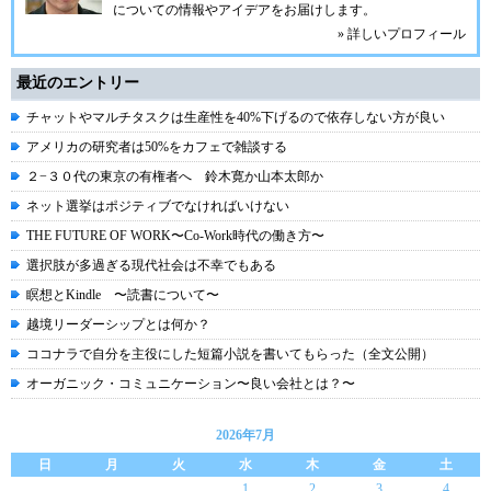
についての情報やアイデアをお届けします。
» 詳しいプロフィール
最近のエントリー
チャットやマルチタスクは生産性を40%下げるので依存しない方が良い
アメリカの研究者は50%をカフェで雑談する
２−３０代の東京の有権者へ 鈴木寛か山本太郎か
ネット選挙はポジティブでなければいけない
THE FUTURE OF WORK〜Co-Work時代の働き方〜
選択肢が多過ぎる現代社会は不幸でもある
瞑想とKindle 〜読書について〜
越境リーダーシップとは何か？
ココナラで自分を主役にした短篇小説を書いてもらった（全文公開）
オーガニック・コミュニケーション〜良い会社とは？〜
2026年7月
日
月
火
水
木
金
土
1
2
3
4