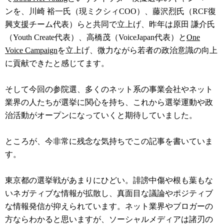
ンを、川崎 裕一氏（現ミクシィCOO）、藤沢烈氏（RCF復
興支援チーム代表）らと共同で立上げ、昨年は原田 謙介氏
（Youth Create代表）、高橋茂（VoiceJapan代表）と
One
Voice Campaign
を立上げ、微力ながら若者の政治意識の向上
に貢献できたと感じてます。
そして今回の参院選、多くのネット系の事業会社やネット
業界の人たちが選挙に関心を持ち、これから選挙運動や政
治活動がオープンになっていくと期待していました。
ところが、今非常に残念な気持ちでこの記事を書いていま
す。
東京都の選挙戦があまりにひどい。誹謗中傷や根も葉もな
いネガティブな情報が拡散し、真面目な議論やポジティブ
な情報発信が抑えられています。ネット業界やブロガーの
方ならわかると思いますが、ソーシャルメディアは諸刃の