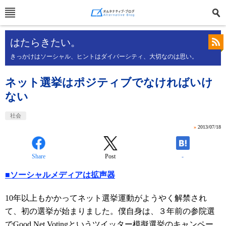
はたらきたい。
きっかけはソーシャル、ヒントはダイバーシティ、大切なのは思い。
ネット選挙はポジティブでなければいけ
ない
社会
»
2013/07/18
Share
Post
-
■ソーシャルメディアは拡声器
10年以上もかかってネット選挙運動がようやく解禁され
て、初の選挙が始まりました。僕自身は、３年前の参院選
で
Good Net Voting
というツイッター模擬選挙のキャンペー