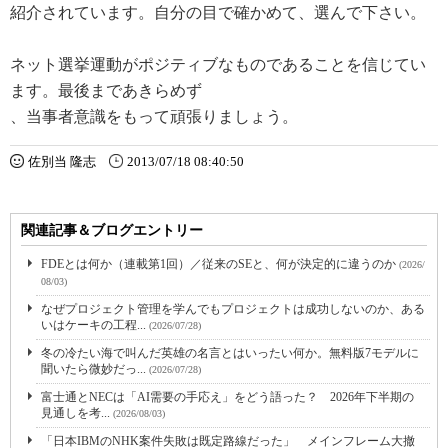
紹介されています。自分の目で確かめて、選んで下さい。
ネット選挙運動がポジティブなものであることを信じてい
ます。最後まであきらめず
、当事者意識をもって頑張りましょう。
佐別当 隆志
2013/07/18 08:40:50
関連記事＆ブログエントリー
FDEとは何か（連載第1回）／従来のSEと、何が決定的に違うのか
(2026/
08/03)
なぜプロジェクト管理を学んでもプロジェクトは成功しないのか、ある
いはケーキの工程...
(2026/07/28)
冬の冷たい海で叫んだ英雄の名言とはいったい何か。無料版7モデルに
聞いたら微妙だっ...
(2026/07/28)
富士通とNECは「AI需要の手応え」をどう語った？ 2026年下半期の
見通しを考...
(2026/08/03)
「日本IBMのNHK案件失敗は既定路線だった」 メインフレーム大撤