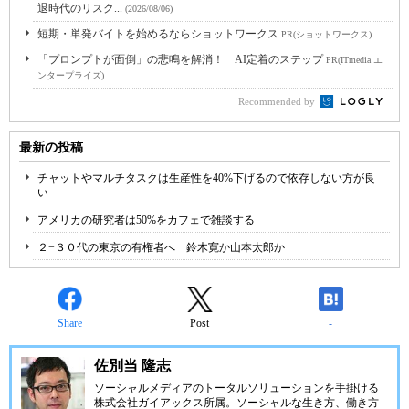
退時代のリスク...
(2026/08/06)
短期・単発バイトを始めるならショットワークス
PR(ショットワークス)
「プロンプトが面倒」の悲鳴を解消！ AI定着のステップ
PR(ITmedia エ
ンタープライズ)
Recommended by
最新の投稿
チャットやマルチタスクは生産性を40%下げるので依存しない方が良
い
アメリカの研究者は50%をカフェで雑談する
２−３０代の東京の有権者へ 鈴木寛か山本太郎か
Share
Post
-
佐別当 隆志
ソーシャルメディアのトータルソリューションを手掛ける
株式会社ガイアックス所属。ソーシャルな生き方、働き方