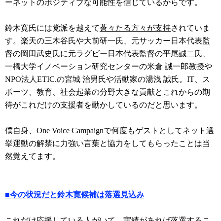
ーネットのポジティブな可能性を信じているからです。
鈴木寛氏には党派を越えて
蒼々たる方々が支持
されていま
す。楽天の三木谷氏や大前研一氏、元サッカー日本代表監
督の岡田
武史氏に
元ラグビー日本代表監督の平尾誠二氏、
一橋大学イノベーション研究センターの米倉 誠一郎教授や
NPO法人ETIC.の宮城 治男氏や活動家の湯浅 誠氏。IT、ス
ポーツ、教育、社会起業の分野大きな貢献とこれからの期
待がこれだけの支援者を動かしているのだと思います。
僕自身、One Voice Campaignで何度もゲストとしてネット選
挙運動の解禁に力強い言葉と協力をしてもらったことは当
然覚えてます。
■今の状況だと鈴木寛候補は落選見込み
これだけ応援している人がいて、実績があれば落選するこ