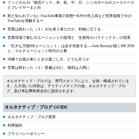
フィジカルAI「物流テック」米、欧、中、日、シンガポールのユースケース
とプレイヤーまとめ
割と知られていないYouTube事業の実態〜KPIや売上高など世界規模で今の
YouTubeを理解する〜
営業は終わった（３）AIを使う者だけが、利他に立てる
営業現場で進むAIエージェントの急増と「生産性のパラドックス」の現実
「巨大な万能HRエージェント」は必ず失敗する----Josh Bersinが描くHR 2030
と、マルチエージェント時代の人事
沖縄で台風が来たときの過ごし方、とでも言うか
営業は終わった（２）普遍はAIに、個別は人間に
オルタナティブ・ブログは、専門スタッフにより、企画・構成されていま
す。入力頂いた内容は、アイティメディアの他、オルタナティブ・ブロ
グ、及び本記事執筆会社に提供されます。
オルタナティブ・ブログ GUIDE
オルタナティブ・ブログ憲章
利用規約
プライバシーポリシー