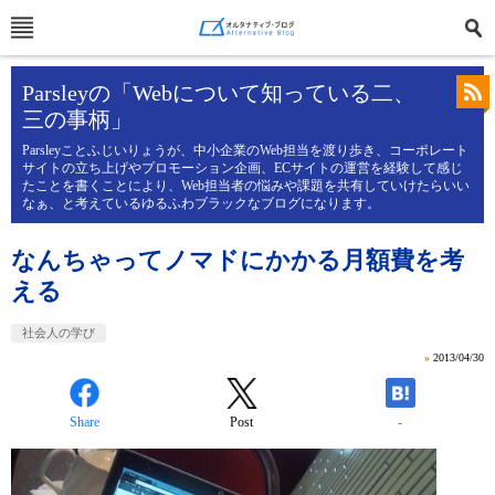
Parsleyの「Webについて知っている二、
三の事柄」
Parsleyことふじいりょうが、中小企業のWeb担当を渡り歩き、コーポレート
サイトの立ち上げやプロモーション企画、ECサイトの運営を経験して感じ
たことを書くことにより、Web担当者の悩みや課題を共有していけたらいい
なぁ、と考えているゆるふわブラックなブログになります。
なんちゃってノマドにかかる月額費を考
える
社会人の学び
»
2013/04/30
Share
Post
-