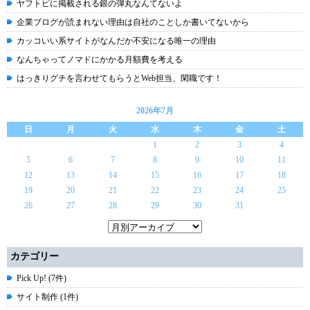
ヤフトピに掲載される銀の弾丸なんてないよ
企業ブログが読まれない理由は自社のことしか書いてないから
カッコいい系サイトがなんだか不安になる唯一の理由
なんちゃってノマドにかかる月額費を考える
はっきりグチを言わせてもらうとWeb担当、閑職です！
2026年7月
日
月
火
水
木
金
土
1
2
3
4
5
6
7
8
9
10
11
12
13
14
15
16
17
18
19
20
21
22
23
24
25
26
27
28
29
30
31
カテゴリー
Pick Up! (7件)
サイト制作 (1件)