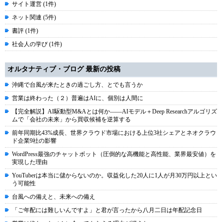
サイト運営 (1件)
ネット関連 (5件)
書評 (1件)
社会人の学び (1件)
オルタナティブ・ブログ 最新の投稿
沖縄で台風が来たときの過ごし方、とでも言うか
営業は終わった（２）普遍はAIに、個別は人間に
【完全解説】AI駆動型M&Aとは何か――AIモデル＋Deep Researchアルゴリズ
ムで「会社の未来」から買収候補を逆算する
前年同期比43%成長、世界クラウド市場における上位3社シェアとネオクラウ
ド企業9社の影響
WordPress最強のチャットボット（圧倒的な高機能と高性能、業界最安値）を
実現した理由
YouTuberは本当に儲からないのか。収益化した20人に1人が月30万円以上とい
う可能性
台風への備えと、未来への備え
「ご年配には難しいんですよ」と君が言ったから八月二日は年配記念日