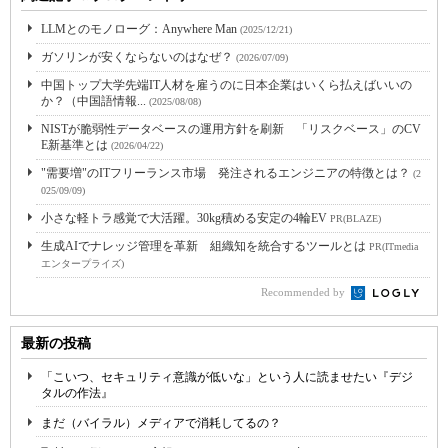
LLMとのモノローグ：Anywhere Man
(2025/12/21)
ガソリンが安くならないのはなぜ？
(2026/07/09)
中国トップ大学先端IT人材を雇うのに日本企業はいくら払えばいいの
か？（中国語情報...
(2025/08/08)
NISTが脆弱性データベースの運用方針を刷新 「リスクベース」のCV
E新基準とは
(2026/04/22)
"需要増"のITフリーランス市場 発注されるエンジニアの特徴とは？
(2
025/09/09)
小さな軽トラ感覚で大活躍。30kg積める安定の4輪EV
PR(BLAZE)
生成AIでナレッジ管理を革新 組織知を統合するツールとは
PR(ITmedia
エンタープライズ)
Recommended by
最新の投稿
「こいつ、セキュリティ意識が低いな」という人に読ませたい『デジ
タルの作法』
まだ（バイラル）メディアで消耗してるの？