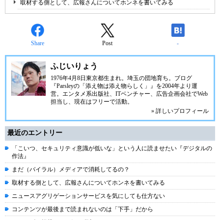
取材する側として、広報さんについてホンネを書いてみる
Share
Post
-
ふじいりょう
1976年4月8日東京都生まれ。埼玉の団地育ち。ブログ
『Parsleyの「添え物は添え物らしく」』を2004年より運
営。エンタメ系出版社、ITベンチャー、広告企画会社でWeb
担当し、現在はフリーで活動。
» 詳しいプロフィール
最近のエントリー
「こいつ、セキュリティ意識が低いな」という人に読ませたい『デジタルの
作法』
まだ（バイラル）メディアで消耗してるの？
取材する側として、広報さんについてホンネを書いてみる
ニュースアグリゲーションサービスを気にしても仕方ない
コンテンツが最後まで読まれないのは「下手」だから