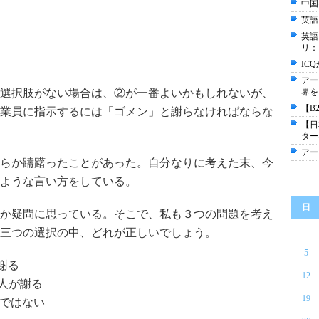
中国
英語
英語
リ： E
IC
アー
選択肢がない場合は、②が一番よいかもしれないが、
界を
【B
業員に指示するには「ゴメン」と謝らなければならな
【日
ター
アー
らか躊躇ったことがあった。自分なりに考えた末、今
ような言い方をしている。
日
か疑問に思っている。そこで、私も３つの問題を考え
三つの選択の中、どれが正しいでしょう。
5
謝る
12
人が謝る
19
きではない