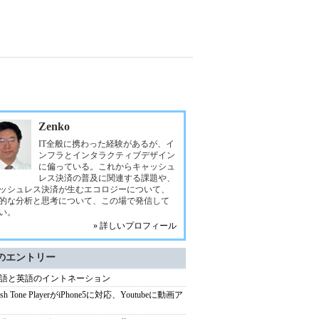
Zenko
IT全般に携わった経験があるが、イ
ンフラとインタラクティブデザイン
に偏っている。これからキャッシュ
レス決済の普及に関連する課題や、
ッシュレス決済が生むエコロジーについて、
的な分析と思考について、この場で発信して
い。
» 詳しいプロフィール
のエントリー
語と英語のイントネーション
lish Tone PlayerがiPhone5に対応、Youtubeに動画ア