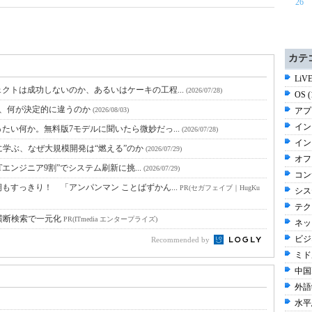
26
カテ
LiV
クトは成功しないのか、あるいはケーキの工程...
(2026/07/28)
OS 
と、何が決定的に違うのか
(2026/08/03)
アプ
イン
たい何か。無料版7モデルに聞いたら微妙だっ...
(2026/07/28)
イン
に学ぶ、なぜ大規模開発は“燃える”のか
(2026/07/29)
オフ
Tエンジニア9割”でシステム刷新に挑...
(2026/07/29)
コン
すっきり！ 「アンパンマン ことばずかん...
PR(セガフェイブ｜HugKu
シス
テク
横断検索で一元化
PR(ITmedia エンタープライズ)
ネッ
ビジネ
Recommended by
ミド
中国I
外語
水平思