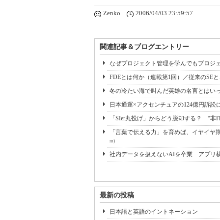
Zenko
2006/04/03 23:59:57
関連記事＆ブログエントリー
なぜプロジェクト管理を学んでもプロジェ
FDEとは何か（連載第1回）／従来のSE
冬の冷たい海で叫んだ英雄の名言とはいっ
日本通運×アクセンチュアの124億円訴訟
「SIer丸投げ」からどう脱却する？ “非I
「言葉で伝える力」を育めば、イヤイヤ期も
m)
社内データを扱えないAIを卒業 アプリ
最新の投稿
日本語と英語のイントネーション