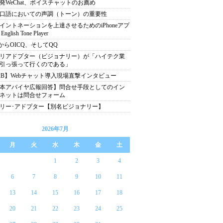
発WeChat、ボイスチャットのお薦め
口語においての声調（トーン）の重要性
イントネーションを上達させるためのiPhoneアプ
nglish Tone Player
QからOICQ、そしてQQ
リアドプター（ビジョナリー）が「ハイテク業
引っ張って行くのである」
2B】Webチャット導入現場直撃インタビュー
本アバイヤ広報回答】問合せ手段としてのイン
ネットは問合せフォーム
リー･アドプター【別名ビジョナリー】
2026年7月
月
火
水
木
金
土
1
2
3
4
6
7
8
9
10
11
13
14
15
16
17
18
20
21
22
23
24
25