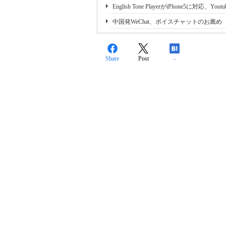
English Tone PlayerがiPhone5に対応、Y
中国発WeChat、ボイスチャットのお薦め
Share
Post
-