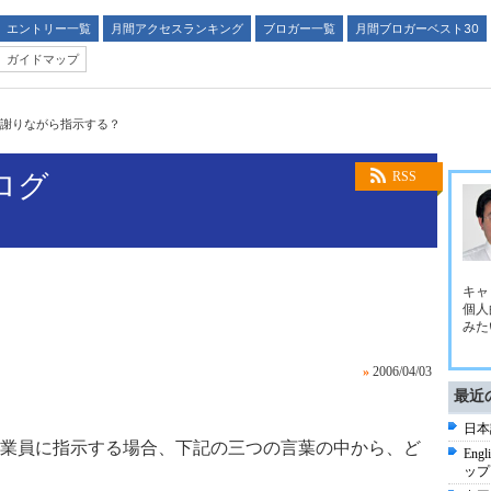
エントリー一覧
月間アクセスランキング
ブロガー一覧
月間ブロガーベスト30
ガイドマップ
謝りながら指示する？
ブログ
RSS
キャ
個人
みた
»
2006/04/03
最近
日本
業員に指示する場合、下記の三つの言葉の中から、ど
Eng
ップ