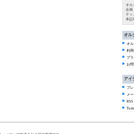
オル
企画
ティ
本記
オル
オル
利用
プラ
お問
アイ
プレ
メー
RSS
Twitt