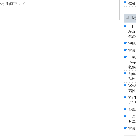
社会 
outubeに動画アップ
オル
「巨
Jo
代の
沖縄
営業
【完
De
収候
前年
3社
Wo
高性
Yo
に1
台風
「ご
月二
営業