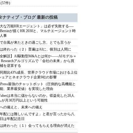
(57件)
タナティブ・ブログ 最新の投稿
大な万能HRエージェント」は必ず失敗する----
sh Bersinが描くHR 2030と、マルチエージェント時
人事
で台風が来たときの過ごし方、とでも言うか
は終わった（２）普遍はAIに、個別は人間に
全解説】AI駆動型M&Aとは何か――AIモデル＋
ep Researchアルゴリズムで「会社の未来」から買
補を逆算する
同期比43%成長、世界クラウド市場における上位
シェアとネオクラウド企業9社の影響
rdPress最強のチャットボット（圧倒的な高機能と
能、業界最安値）を実現した理由
uTuberは本当に儲からないのか。収益化した20人
人が月30万円以上という可能性
への備えと、未来への備え
年配には難しいんですよ」と君が言ったから八
日は年配記念日
は終わった（１）会ってもらえる理由が消えた