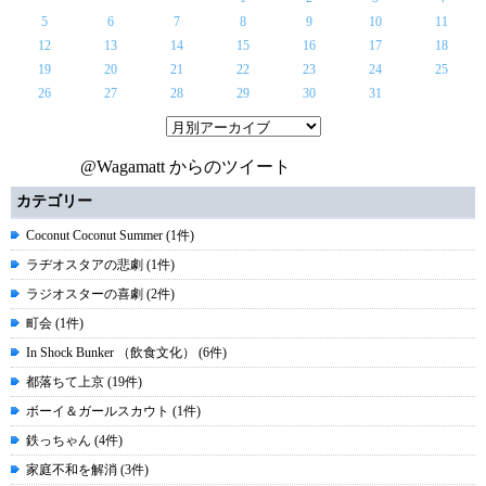
5
6
7
8
9
10
11
12
13
14
15
16
17
18
19
20
21
22
23
24
25
26
27
28
29
30
31
@Wagamatt からのツイート
カテゴリー
Coconut Coconut Summer (1件)
ラヂオスタアの悲劇 (1件)
ラジオスターの喜劇 (2件)
町会 (1件)
In Shock Bunker （飲食文化） (6件)
都落ちて上京 (19件)
ボーイ＆ガールスカウト (1件)
鉄っちゃん (4件)
家庭不和を解消 (3件)