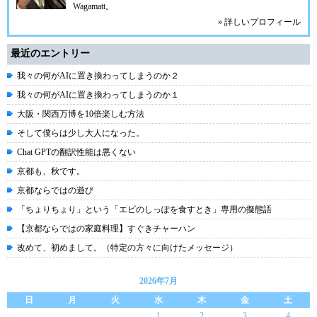
Wagamatt
。
» 詳しいプロフィール
最近のエントリー
我々の何がAIに置き換わってしまうのか２
我々の何がAIに置き換わってしまうのか１
大阪・関西万博を10倍楽しむ方法
そして僕らは少し大人になった。
Chat GPTの翻訳性能は悪くない
京都も、秋です。
京都ならではの遊び
「ちょりちょり」という「エビのしっぽを食すとき」専用の擬態語
【京都ならではの家庭料理】すぐきチャーハン
改めて、初めまして。（特定の方々に向けたメッセージ）
2026年7月
日
月
火
水
木
金
土
1
2
3
4