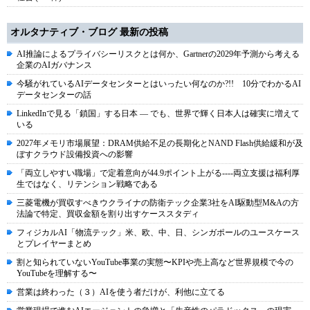
オルタナティブ・ブログ 最新の投稿
AI推論によるプライバシーリスクとは何か、Gartnerの2029年予測から考える
企業のAIガバナンス
今騒がれているAIデータセンターとはいったい何なのか?!! 10分でわかるAI
データセンターの話
LinkedInで見る「鎖国」する日本 ― でも、世界で輝く日本人は確実に増えて
いる
2027年メモリ市場展望：DRAM供給不足の長期化とNAND Flash供給緩和が及
ぼすクラウド設備投資への影響
「両立しやすい職場」で定着意向が44.9ポイント上がる----両立支援は福利厚
生ではなく、リテンション戦略である
三菱電機が買収すべきウクライナの防衛テック企業3社をAI駆動型M&Aの方
法論で特定、買収金額を割り出すケーススタディ
フィジカルAI「物流テック」米、欧、中、日、シンガポールのユースケース
とプレイヤーまとめ
割と知られていないYouTube事業の実態〜KPIや売上高など世界規模で今の
YouTubeを理解する〜
営業は終わった（３）AIを使う者だけが、利他に立てる