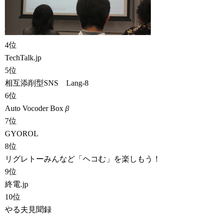
4位
TechTalk.jp
5位
相互添削型SNS Lang-8
6位
Auto Vocoder Box
β
7位
GYOROL
8位
リグレトーみんなど「ヘコむ」を楽しもう！
9位
終電.jp
10位
やる夫見聞録