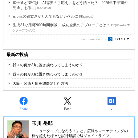
富士通とNECは「AI需要の手応え」をどう語った？ 2026年下半期の
見通しを考...
(2026/08/03)
arrowsの頑丈さがとんでもないレベルに
PR(arrows)
生成AIで月間2000時間削減 成功企業のアプローチとは？
PR(ITmedia エ
ンタープライズ)
Recommended by
最新の投稿
我々の何がAIに置き換わってしまうのか２
我々の何がAIに置き換わってしまうのか１
大阪・関西万博を10倍楽しむ方法
Share
Post
-
玉川 岳郎
「ニュータイプになろう！」と、広報やマーケティングの
枠を超えた様々な試行錯誤で縁ジョイ・ライフ。