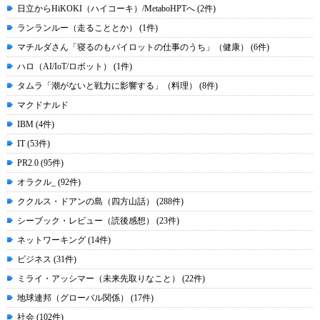
日立からHiKOKI（ハイコーキ）/MetaboHPTへ (2件)
ランランルー（走ることとか） (1件)
マチルダさん「寝るのもパイロットの仕事のうち」（健康） (6件)
ハロ（AI/IoT/ロボット） (1件)
タムラ「潮がないと戦力に影響する」（料理） (8件)
マクドナルド
IBM (4件)
IT (53件)
PR2.0 (95件)
オラクル_ (92件)
ククルス・ドアンの島（四方山話） (288件)
シーブック・レビュー（読後感想） (23件)
ネットワーキング (14件)
ビジネス (31件)
ミライ・アッシマー（未来先取りなこと） (22件)
地球連邦（グローバル関係） (17件)
社会 (102件)