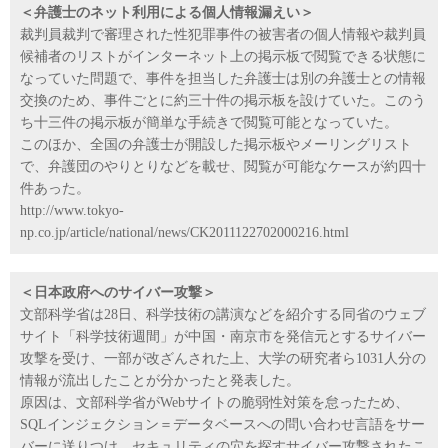
＜弁護士のネット利用による個人情報漏えい＞
裁判員裁判で審理された性犯罪事件の被害者の個人情報や裁判員
候補者のリストがインターネット上の掲示板で閲覧できる状態に
なっていた問題で、事件を担当した弁護士は別の弁護士との情報
交換のため、事件ごとに約三十件の掲示板を設けていた。このう
ち十三件の掲示板が簡単な手続きで閲覧可能となっていた。
このほか、全国の弁護士が開設した掲示板やメーリングリスト
で、弁護団のやりとりなどを載せ、閲覧が可能なケースが約四十
件あった。
http://www.tokyo-
np.co.jp/article/national/news/CK2011122702000216.html
＜日本政府へのサイバー攻撃＞
文部科学省は28日、科学技術の講演などを紹介する同省のウェブ
サイト「科学技術週間」が中国・南京市を発信元とするサイバー
攻撃を受け、一部が改ざんされた上、大学の研究者ら1031人分の
情報が流出したことが分かったと発表した。
原因は、文部科学省がWebサイトの脆弱性対策を怠ったため、
SQLインジェクション＝データベースへの問い合わせ言語をサー
バーに送りつけ、セキュリティの穴を探すサイバー攻撃されたこ