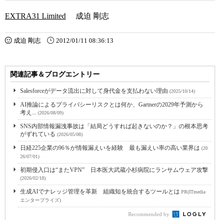
EXTRA31 Limited
成迫 剛志
成迫 剛志
2012/01/11 08:36:13
関連記事＆ブログエントリー
Salesforceがデータ流出に対して身代金を支払わない理由
(2025/10/14)
AI推論によるプライバシーリスクとは何か、Gartnerの2029年予測から
考え...
(2026/08/09)
SNS内部情報漏洩事故は「結局どうすれば起きないのか？」の根本思考
がずれている
(2026/05/08)
日経225企業の96％が情報漏えいを経験 最も漏えい率の高い業界は
(20
26/07/01)
初期侵入口は“またVPN” 日本医大武蔵小杉病院にランサムウェア攻撃
(2026/02/18)
生成AIでナレッジ管理を革新 組織知を統合するツールとは
PR(ITmedia
エンタープライズ)
Recommended by