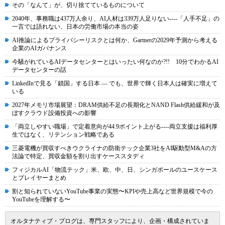
その「なんて」が、切り捨てているものについて
2040年、事務職は437万人余り、AI人材は339万人足りない----「人手不足」の
一言では語れない、日本の労働市場の本当の姿
AI推論によるプライバシーリスクとは何か、Gartnerの2029年予測から考える
企業のAIガバナンス
今騒がれているAIデータセンターとはいったい何なのか?!! 10分でわかるAI
データセンターの話
LinkedInで見る「鎖国」する日本 ― でも、世界で輝く日本人は確実に増えて
いる
2027年メモリ市場展望：DRAM供給不足の長期化とNAND Flash供給緩和が及
ぼすクラウド設備投資への影響
「両立しやすい職場」で定着意向が44.9ポイント上がる----両立支援は福利厚
生ではなく、リテンション戦略である
三菱電機が買収すべきウクライナの防衛テック企業3社をAI駆動型M&Aの方
法論で特定、買収金額を割り出すケーススタディ
フィジカルAI「物流テック」米、欧、中、日、シンガポールのユースケース
とプレイヤーまとめ
割と知られていないYouTube事業の実態〜KPIや売上高など世界規模で今の
YouTubeを理解する〜
オルタナティブ・ブログは、専門スタッフにより、企画・構成されていま