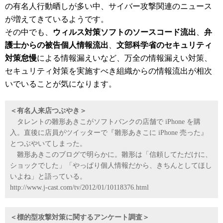
の有名人行動晒しが多い中、サイバー攻撃関連のニュース
が増えてきているようです。
その中でも、
ウィルス対策ソフトのソースコード流出
、
弁
護士からの被告個人情報流出
、
文部科学省のセキュリティ
対策怠慢
による情報漏えいなど、万全の情報漏えい対策、
セキュリティ対策を実施すべき組織からの情報流出が相次
いでいることが気になります。
＜有名人来店つぶやき＞
タレントの雛形あきこがソフトバンクの店舗で iPhone を購
入。直後に店員がツイッターで『雛形あきこに iPhone 売った』
とつぶやいてしまった。
雛形あきこのブログで明らかに。雛形は「信頼してただけに、
ショックでした」「やっぱり個人情報だから、きちんとしてほし
いよね」と語っている。
http://www.j-cast.com/tv/2012/01/10118376.html
＜標的型攻撃対策に関するアンケート調査＞