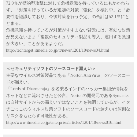
72.9％が標的型攻撃に対して危機意識を持っているにもかかわら
ず、「対策を行っているが追加の対策（強化）を検討中」と「必
要性を認識しており、今後対策を行う予定」の合計は52.1％にと
どまる。
危機意識を持っているが対策がすすまない背景には、有効な対策
が見えないまま「複数のセキュリティ製品を導入、運用する負担
が大きい」ことがあるようだ。
http://techtarget.itmedia.co.jp/tt/news/1201/10/news04.html
＜セキュリティソフトのソースコード漏えい＞
主要なウイルス対策製品である「Norton AntiVirus」のソースコー
ドが漏えい。
「Lords of Dharmaraja」を名乗るインドのハッカー集団が情報を
ネットなどに流出させたと公言。Nortonの開発元であるSymantec
は自社サイトからの漏えいではないことを強調しているが、イタ
チごっこのウィルス対策ソフトのソースコードの漏えいは深刻な
リスクをもたらす可能性がある。
http://www.itmedia.co.jp/enterprise/articles/1201/10/news016.html