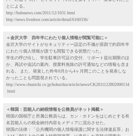
とによる。
http://bubsnews.com/2011/12/1031.html
http://news.livedoor.com/article/detail/6160336/
＜金沢大学 四年半にわたり個人情報が閲覧可能に＞
金沢大学のサイトがセキュリティー設定の不備が原因で約四年半
にわたり個人情報が誰でも閲覧できる状態だった。
学生の呼び出し、学生駐車許可証の交付、リポート提出期限のほ
か、再試や追試の案内、授業料免除の許可通知などの情報も含ま
れる。 また、発覚した昨年8月から4ヶ月間このことを発表しな
かったことも問題視されている。
http://www.chunichi.co.jp/hokuriku/article/news/CK2011122802000134
.html
＜韓国：芸能人の納税情報を公務員がネット掲載＞
韓国の国税庁と所属公務員らは、カン・ホドンをはじめとする有
名芸能人らの税金納付内容をメディアに流出させた。
韓国の法律：「公共機関の個人情報保護に関する法律違反罪」お