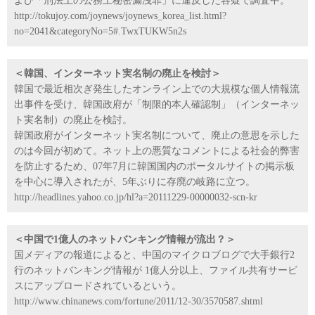
よび「刑法上の公務上秘密漏洩罪」に違反した容疑で調査中。
http://tokujoy.com/joynews/joynews_korea_list.html?
no=2041&categoryNo=5#.TwxTUKW5n2s
＜韓国、インターネット実名制の廃止を検討＞
韓国で最近相次ぎ発生したオンライン上での大規模な個人情報流
出事件を受け、韓国政府が「制限的本人確認制」（インターネッ
ト実名制）の廃止を検討。
韓国政府がインターネット実名制について、廃止の意思を示した
のは今回が初めて。ネット上の悪質なコメントによる社会的弊害
を防止するため、07年7月に韓国国内のポータルサイトの掲示板
を中心に導入されたが、5年ぶりに存廃の岐路に立つ。
http://headlines.yahoo.co.jp/hl?a=20111229-00000032-scn-kr
＜中国で1億人のネットバンキング情報が流出？＞
国メディアの報道によると、中国のマイクロブログで大手銀行2
行のネットバンキング情報が 1億人分以上、ファイル共有サービ
スにアップロードされているという。
http://www.chinanews.com/fortune/2011/12-30/3570587.shtml