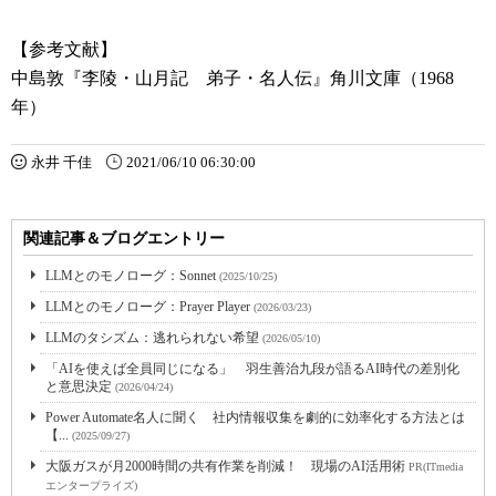
【参考文献】
中島敦『李陵・山月記 弟子・名人伝』角川文庫（1968
年）
永井 千佳
2021/06/10 06:30:00
関連記事＆ブログエントリー
LLMとのモノローグ：Sonnet
(2025/10/25)
LLMとのモノローグ：Prayer Player
(2026/03/23)
LLMのタシズム：逃れられない希望
(2026/05/10)
「AIを使えば全員同じになる」 羽生善治九段が語るAI時代の差別化
と意思決定
(2026/04/24)
Power Automate名人に聞く 社内情報収集を劇的に効率化する方法とは
【...
(2025/09/27)
大阪ガスが月2000時間の共有作業を削減！ 現場のAI活用術
PR(ITmedia
エンタープライズ)