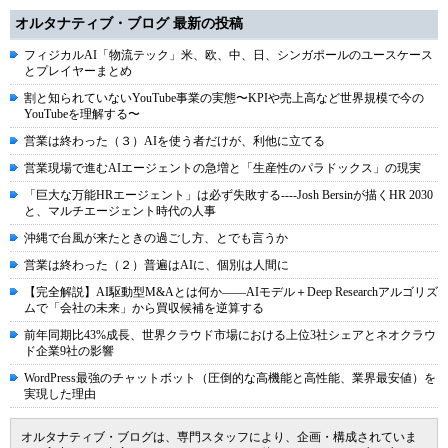
オルタナティブ・ブログ 最新の投稿
フィジカルAI「物流テック」米、欧、中、日、シンガポールのユースケース
とプレイヤーまとめ
割と知られていないYouTube事業の実態〜KPIや売上高など世界規模で今の
YouTubeを理解する〜
営業は終わった（３）AIを使う者だけが、利他に立てる
営業現場で進むAIエージェントの急増と「生産性のパラドックス」の現実
「巨大な万能HRエージェント」は必ず失敗する----Josh Bersinが描くHR 2030
と、マルチエージェント時代の人事
沖縄で台風が来たときの過ごし方、とでも言うか
営業は終わった（２）普遍はAIに、個別は人間に
【完全解説】AI駆動型M&Aとは何か――AIモデル＋Deep Researchアルゴリズ
ムで「会社の未来」から買収候補を逆算する
前年同期比43%成長、世界クラウド市場における上位3社シェアとネオクラウ
ド企業9社の影響
WordPress最強のチャットボット（圧倒的な高機能と高性能、業界最安値）を
実現した理由
オルタナティブ・ブログは、専門スタッフにより、企画・構成されていま