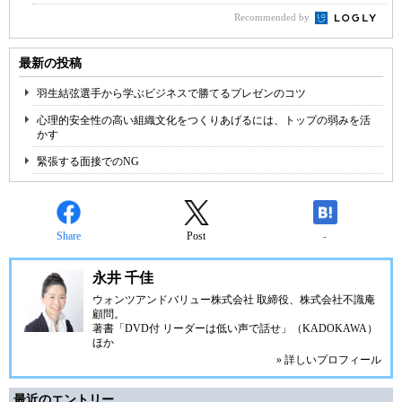
Recommended by
最新の投稿
羽生結弦選手から学ぶビジネスで勝てるプレゼンのコツ
心理的安全性の高い組織文化をつくりあげるには、トップの弱みを活
かす
緊張する面接でのNG
Share
Post
-
永井 千佳
ウォンツアンドバリュー株式会社 取締役、株式会社不識庵
顧問。
著書「DVD付 リーダーは低い声で話せ」（KADOKAWA）
ほか
» 詳しいプロフィール
最近のエントリー