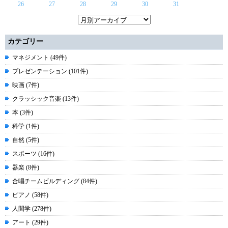
26
27
28
29
30
31
カテゴリー
マネジメント (49件)
プレゼンテーション (101件)
映画 (7件)
クラッシック音楽 (13件)
本 (3件)
科学 (1件)
自然 (5件)
スポーツ (16件)
器楽 (8件)
合唱チームビルディング (84件)
ピアノ (58件)
人間学 (278件)
アート (29件)