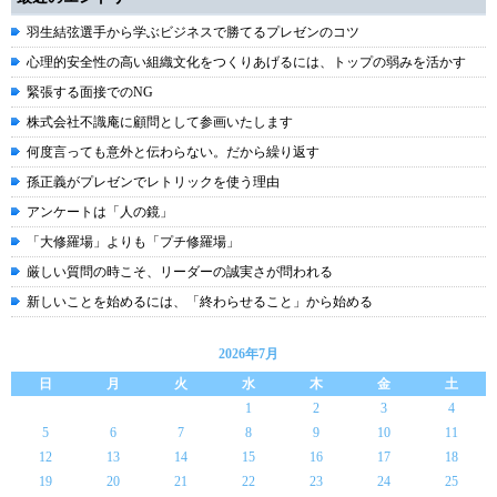
羽生結弦選手から学ぶビジネスで勝てるプレゼンのコツ
心理的安全性の高い組織文化をつくりあげるには、トップの弱みを活かす
緊張する面接でのNG
株式会社不識庵に顧問として参画いたします
何度言っても意外と伝わらない。だから繰り返す
孫正義がプレゼンでレトリックを使う理由
アンケートは「人の鏡」
「大修羅場」よりも「プチ修羅場」
厳しい質問の時こそ、リーダーの誠実さが問われる
新しいことを始めるには、「終わらせること」から始める
2026年7月
日
月
火
水
木
金
土
1
2
3
4
5
6
7
8
9
10
11
12
13
14
15
16
17
18
19
20
21
22
23
24
25