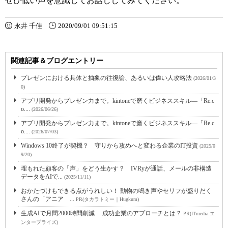
ぜひ低い声を意識してお話ししてみてください。
永井 千佳
2020/09/01 09:51:15
関連記事＆ブログエントリー
プレゼンにおける具体と抽象の往復論、あるいは偉い人攻略法
(2026/01/3
0)
アプリ開発からプレゼン力まで。kintoneで磨くビジネススキル―「Re.c
o....
(2026/06/26)
アプリ開発からプレゼン力まで。kintoneで磨くビジネススキル―「Re.c
o....
(2026/07/03)
Windows 10終了が契機？ 守りから攻めへと変わる企業のIT投資
(2025/0
9/20)
埋もれた顧客の「声」をどう生かす？ IVRyが通話、メールの非構造
データをAIで...
(2025/11/11)
おかたづけもできる点がうれしい！ 動物の鳴き声やセリフが盛りだく
さんの「アニア ...
PR(タカラトミー｜Hugkum)
生成AIで月間2000時間削減 成功企業のアプローチとは？
PR(ITmedia エ
ンタープライズ)