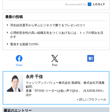
Recommended by
最新の投稿
羽生結弦選手から学ぶビジネスで勝てるプレゼンのコツ
心理的安全性の高い組織文化をつくりあげるには、トップの弱みを活
かす
緊張する面接でのNG
Share
Post
-
永井 千佳
ウォンツアンドバリュー株式会社 取締役、株式会社不識庵
顧問。
著書「DVD付 リーダーは低い声で話せ」（KADOKAWA）
ほか
» 詳しいプロフィール
最近のエントリー