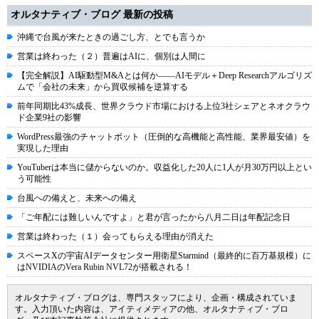
オルタナティブ・ブログ 最新の投稿
沖縄で台風が来たときの過ごし方、とでも言うか
営業は終わった（２）普遍はAIに、個別は人間に
【完全解説】AI駆動型M&Aとは何か――AIモデル＋Deep Researchアルゴリズ
ムで「会社の未来」から買収候補を逆算する
前年同期比43%成長、世界クラウド市場における上位3社シェアとネオクラウ
ド企業9社の影響
WordPress最強のチャットボット（圧倒的な高機能と高性能、業界最安値）を
実現した理由
YouTuberは本当に儲からないのか。収益化した20人に1人が月30万円以上とい
う可能性
台風への備えと、未来への備え
「ご年配には難しいんですよ」と君が言ったから八月二日は年配記念日
営業は終わった（１）会ってもらえる理由が消えた
スペースXの宇宙AIデータセンター用衛星Starmind（最終的に百万基規模）に
はNVIDIAのVera Rubin NVL72が搭載される！
オルタナティブ・ブログは、専門スタッフにより、企画・構成されていま
す。入力頂いた内容は、アイティメディアの他、オルタナティブ・ブロ