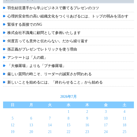
羽生結弦選手から学ぶビジネスで勝てるプレゼンのコツ
心理的安全性の高い組織文化をつくりあげるには、トップの弱みを活かす
緊張する面接でのNG
株式会社不識庵に顧問として参画いたします
何度言っても意外と伝わらない。だから繰り返す
孫正義がプレゼンでレトリックを使う理由
アンケートは「人の鏡」
「大修羅場」よりも「プチ修羅場」
厳しい質問の時こそ、リーダーの誠実さが問われる
新しいことを始めるには、「終わらせること」から始める
2026年7月
日
月
火
水
木
金
土
1
2
3
4
5
6
7
8
9
10
11
12
13
14
15
16
17
18
19
20
21
22
23
24
25