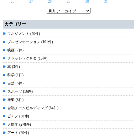
26
27
28
29
30
31
カテゴリー
マネジメント (49件)
プレゼンテーション (101件)
映画 (7件)
クラッシック音楽 (13件)
本 (3件)
科学 (1件)
自然 (5件)
スポーツ (16件)
器楽 (8件)
合唱チームビルディング (84件)
ピアノ (58件)
人間学 (278件)
アート (29件)