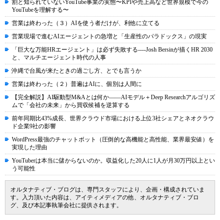
割と知られていないYouTube事業の実態〜KPIや売上高など世界規模で今の
YouTubeを理解する〜
営業は終わった（３）AIを使う者だけが、利他に立てる
営業現場で進むAIエージェントの急増と「生産性のパラドックス」の現実
「巨大な万能HRエージェント」は必ず失敗する----Josh Bersinが描くHR 2030
と、マルチエージェント時代の人事
沖縄で台風が来たときの過ごし方、とでも言うか
営業は終わった（２）普遍はAIに、個別は人間に
【完全解説】AI駆動型M&Aとは何か――AIモデル＋Deep Researchアルゴリズ
ムで「会社の未来」から買収候補を逆算する
前年同期比43%成長、世界クラウド市場における上位3社シェアとネオクラウ
ド企業9社の影響
WordPress最強のチャットボット（圧倒的な高機能と高性能、業界最安値）を
実現した理由
YouTuberは本当に儲からないのか。収益化した20人に1人が月30万円以上とい
う可能性
オルタナティブ・ブログは、専門スタッフにより、企画・構成されていま
す。入力頂いた内容は、アイティメディアの他、オルタナティブ・ブロ
グ、及び本記事執筆会社に提供されます。