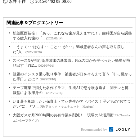
永井 千佳
2015/04/02 08:00:00
関連記事＆ブログエントリー
杉並区西荻窪｜「あっ、これなら歯が見えますね！」歯科医が自ら調整
する総入れ歯の「...
(2025/09/14)
「うまく･･･はなす･･･こと･･･が･･･」98歳患者さんの声を取り戻し
た"入...
(2025/10/28)
スペースXが挑む衛星放出の新常識。PEZの口から平べったい衛星が飛
び出す「PEZ...
(2026/07/01)
話題のインスタ乗っ取り事件 被害者が口をそろえて言う「引っ掛かっ
た手口」とは？
(2025/09/10)
テープ廃棄で消えた名作ドラマ、生成AIで息を吹き返す 関テレと博
報堂による渾身の...
(2025/12/16)
いま最も相談したい保育士・てぃ先生がアドバイス！ 子どもの“おてつ
だい”に、どん...
PR(アタック・キュキュット｜Hugkum)
大阪ガスが月2000時間の共有作業を削減！ 現場のAI活用術
PR(ITmedia
エンタープライズ)
Recommended by