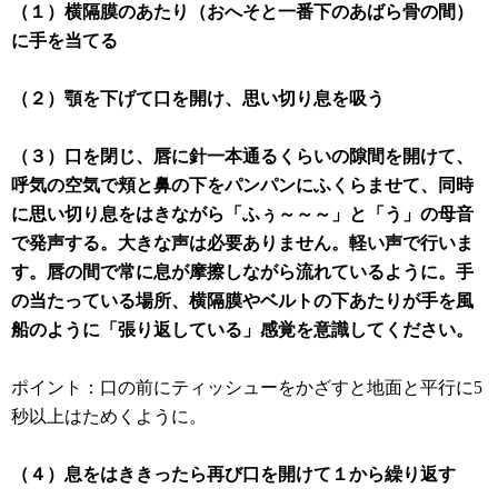
（１）横隔膜のあたり（おへそと一番下のあばら骨の間）
に手を当てる
（２）顎を下げて口を開け、思い切り息を吸う
（３）口を閉じ、唇に針一本通るくらいの隙間を開けて、
呼気の空気で頬と鼻の下をパンパンにふくらませて、同時
に思い切り息をはきながら「ふぅ～～～」と「う」の母音
で発声する。大きな声は必要ありません。軽い声で行いま
す。唇の間で常に息が摩擦しながら流れているように。手
の当たっている場所、横隔膜やベルトの下あたりが手を風
船のように「張り返している」感覚を意識してください。
ポイント：口の前にティッシューをかざすと地面と平行に5
秒以上はためくように。
（４）息をはききったら再び口を開けて１から繰り返す