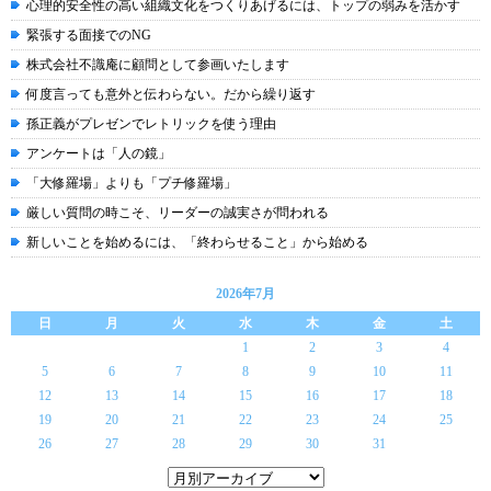
心理的安全性の高い組織文化をつくりあげるには、トップの弱みを活かす
緊張する面接でのNG
株式会社不識庵に顧問として参画いたします
何度言っても意外と伝わらない。だから繰り返す
孫正義がプレゼンでレトリックを使う理由
アンケートは「人の鏡」
「大修羅場」よりも「プチ修羅場」
厳しい質問の時こそ、リーダーの誠実さが問われる
新しいことを始めるには、「終わらせること」から始める
2026年7月
日
月
火
水
木
金
土
1
2
3
4
5
6
7
8
9
10
11
12
13
14
15
16
17
18
19
20
21
22
23
24
25
26
27
28
29
30
31