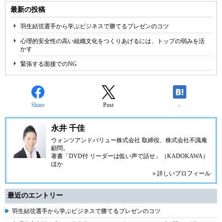
最新の投稿
羽生結弦選手から学ぶビジネスで勝てるプレゼンのコツ
心理的安全性の高い組織文化をつくりあげるには、トップの弱みを活
かす
緊張する面接でのNG
Share
Post
-
永井 千佳
ウォンツアンドバリュー株式会社 取締役、株式会社不識庵
顧問。
著書「DVD付 リーダーは低い声で話せ」（KADOKAWA）
ほか
» 詳しいプロフィール
最近のエントリー
羽生結弦選手から学ぶビジネスで勝てるプレゼンのコツ