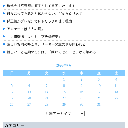
株式会社不識庵に顧問として参画いたします
何度言っても意外と伝わらない。だから繰り返す
孫正義がプレゼンでレトリックを使う理由
アンケートは「人の鏡」
「大修羅場」よりも「プチ修羅場」
厳しい質問の時こそ、リーダーの誠実さが問われる
新しいことを始めるには、「終わらせること」から始める
2026年7月
日
月
火
水
木
金
土
1
2
3
4
5
6
7
8
9
10
11
12
13
14
15
16
17
18
19
20
21
22
23
24
25
26
27
28
29
30
31
カテゴリー