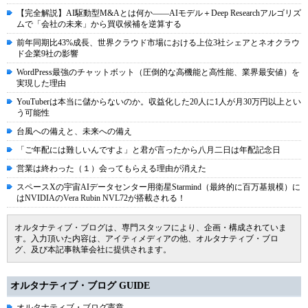
【完全解説】AI駆動型M&Aとは何か――AIモデル＋Deep Researchアルゴリズ
ムで「会社の未来」から買収候補を逆算する
前年同期比43%成長、世界クラウド市場における上位3社シェアとネオクラウ
ド企業9社の影響
WordPress最強のチャットボット（圧倒的な高機能と高性能、業界最安値）を
実現した理由
YouTuberは本当に儲からないのか。収益化した20人に1人が月30万円以上とい
う可能性
台風への備えと、未来への備え
「ご年配には難しいんですよ」と君が言ったから八月二日は年配記念日
営業は終わった（１）会ってもらえる理由が消えた
スペースXの宇宙AIデータセンター用衛星Starmind（最終的に百万基規模）に
はNVIDIAのVera Rubin NVL72が搭載される！
オルタナティブ・ブログは、専門スタッフにより、企画・構成されていま
す。入力頂いた内容は、アイティメディアの他、オルタナティブ・ブロ
グ、及び本記事執筆会社に提供されます。
オルタナティブ・ブログ GUIDE
オルタナティブ・ブログ憲章