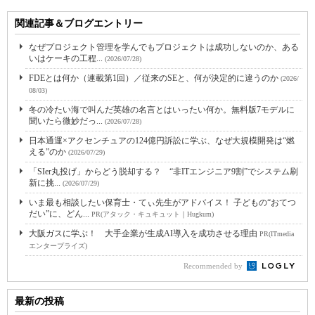
関連記事＆ブログエントリー
なぜプロジェクト管理を学んでもプロジェクトは成功しないのか、ある
いはケーキの工程...
(2026/07/28)
FDEとは何か（連載第1回）／従来のSEと、何が決定的に違うのか
(2026/
08/03)
冬の冷たい海で叫んだ英雄の名言とはいったい何か。無料版7モデルに
聞いたら微妙だっ...
(2026/07/28)
日本通運×アクセンチュアの124億円訴訟に学ぶ、なぜ大規模開発は“燃
える”のか
(2026/07/29)
「SIer丸投げ」からどう脱却する？ “非ITエンジニア9割”でシステム刷
新に挑...
(2026/07/29)
いま最も相談したい保育士・てぃ先生がアドバイス！ 子どもの“おてつ
だい”に、どん...
PR(アタック・キュキュット｜Hugkum)
大阪ガスに学ぶ！ 大手企業が生成AI導入を成功させる理由
PR(ITmedia
エンタープライズ)
Recommended by
最新の投稿