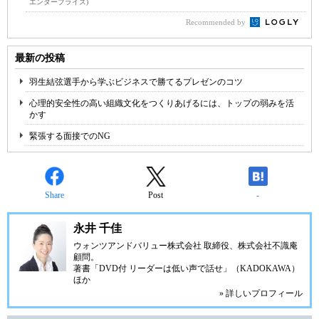
エンタープライズ)
Recommended by
最新の投稿
羽生結弦選手から学ぶビジネスで勝てるプレゼンのコツ
心理的安全性の高い組織文化をつくりあげるには、トップの弱みを活
かす
緊張する面接でのNG
Share
Post
-
永井 千佳
ウォンツアンドバリュー株式会社 取締役、株式会社不識庵
顧問。
著書「DVD付 リーダーは低い声で話せ」（KADOKAWA）
ほか
» 詳しいプロフィール