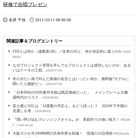
研修で合唱プレゼン
永井 千佳
2011/10/11 08:00:00
関連記事＆ブログエントリー
FDEとは何か（連載第1回）／従来のSEと、何が決定的に違うのか
(2026/
08/03)
なぜプロジェクト管理を学んでもプロジェクトは成功しないのか、ある
いはケーキの工程...
(2026/07/28)
冬の冷たい海で叫んだ英雄の名言とはいったい何か。無料版7モデルに
聞いたら微妙だっ...
(2026/07/28)
「日本IBMのNHK案件失敗は既定路線だった」 メインフレーム大撤
退時代のリスク...
(2026/08/06)
富士通とNECは「AI需要の手応え」をどう語った？ 2026年下半期の
見通しを考...
(2026/08/03)
〝潤い呼び込むクレンジングオイル〟が、美肌作りの強い味方！
PR(DH
C｜CanCam.jp)
大阪ガスが月2000時間の共有作業を削減！ 現場のAI活用術
PR(ITmedia