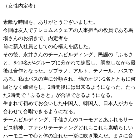
（女性内定者）
素敵な時間を、ありがとうございました。
今回は友人でテレコムスクェアの人事担当の役員である馬
場さんのお招きで、内定者を
前に新入社員としての心構えを話した。
その後、永井さんのチームビルディング、民謡の「ふるさ
と」を20名が4グループに分かれて練習し、調整しながら最
後は合作となった。ソプラノ、アルト、テノール、バスで
ある。私はバスの声に分類され、他のオジン2名とともに何
回となく練習をし、2時間後には出来るようになった。たっ
た2時間で「ふるさと」が合唱できるようになる。
生まれて初めてお会いした中国人、韓国人、日本人が力を
合わせて合唱できるようになる。
チームビルディング、千佳さんのユーモアとあふれるサー
ビス精神、ファシリテーティングどれもこれも素晴らしい
ハーモニーで心と体の疲れた一挙に吹き飛んだ。まさに音