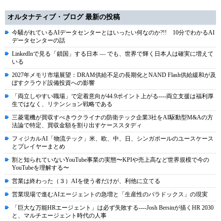
オルタナティブ・ブログ 最新の投稿
今騒がれているAIデータセンターとはいったい何なのか?!! 10分でわかるAI
データセンターの話
LinkedInで見る「鎖国」する日本 ― でも、世界で輝く日本人は確実に増えて
いる
2027年メモリ市場展望：DRAM供給不足の長期化とNAND Flash供給緩和が及
ぼすクラウド設備投資への影響
「両立しやすい職場」で定着意向が44.9ポイント上がる----両立支援は福利厚
生ではなく、リテンション戦略である
三菱電機が買収すべきウクライナの防衛テック企業3社をAI駆動型M&Aの方
法論で特定、買収金額を割り出すケーススタディ
フィジカルAI「物流テック」米、欧、中、日、シンガポールのユースケース
とプレイヤーまとめ
割と知られていないYouTube事業の実態〜KPIや売上高など世界規模で今の
YouTubeを理解する〜
営業は終わった（３）AIを使う者だけが、利他に立てる
営業現場で進むAIエージェントの急増と「生産性のパラドックス」の現実
「巨大な万能HRエージェント」は必ず失敗する----Josh Bersinが描くHR 2030
と、マルチエージェント時代の人事