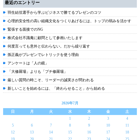
最近のエントリー
羽生結弦選手から学ぶビジネスで勝てるプレゼンのコツ
心理的安全性の高い組織文化をつくりあげるには、トップの弱みを活かす
緊張する面接でのNG
株式会社不識庵に顧問として参画いたします
何度言っても意外と伝わらない。だから繰り返す
孫正義がプレゼンでレトリックを使う理由
アンケートは「人の鏡」
「大修羅場」よりも「プチ修羅場」
厳しい質問の時こそ、リーダーの誠実さが問われる
新しいことを始めるには、「終わらせること」から始める
2026年7月
日
月
火
水
木
金
土
1
2
3
4
5
6
7
8
9
10
11
12
13
14
15
16
17
18
19
20
21
22
23
24
25