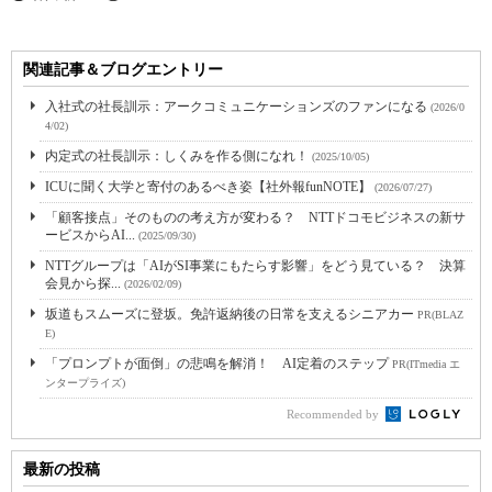
関連記事＆ブログエントリー
入社式の社長訓示：アークコミュニケーションズのファンになる
(2026/0
4/02)
内定式の社長訓示：しくみを作る側になれ！
(2025/10/05)
ICUに聞く大学と寄付のあるべき姿【社外報funNOTE】
(2026/07/27)
「顧客接点」そのものの考え方が変わる？ NTTドコモビジネスの新サ
ービスからAI...
(2025/09/30)
NTTグループは「AIがSI事業にもたらす影響」をどう見ている？ 決算
会見から探...
(2026/02/09)
坂道もスムーズに登坂。免許返納後の日常を支えるシニアカー
PR(BLAZ
E)
「プロンプトが面倒」の悲鳴を解消！ AI定着のステップ
PR(ITmedia エ
ンタープライズ)
Recommended by
最新の投稿