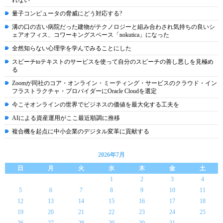
れない
量子コンピュータの脅威にどう対応する?
溝の口の古い病院だった建物がテクノロジーと組み合わされ気持ちの良いシ
ェアオフィス、コワーキングスペース「nokutica」になった
全然知らない心理学を学んでみることにした
スピーチtoテキストのサービスを使って自分のスピーチの善し悪しを見極め
る
Zoomが同社のコア・オンライン・ミーティング・サービスのクラウド・イン
フラストラクチャ・プロバイダーにOracle Cloudを選定
今こそオンラインの世界でビジネスの価値を最大化する工夫を
AIによる資産運用がここ最近順調に推移
複合機を起点に中小企業のデジタル変革に貢献する
2026年7月
日
月
火
水
木
金
土
1
2
3
4
5
6
7
8
9
10
11
12
13
14
15
16
17
18
19
20
21
22
23
24
25