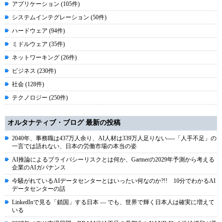
アプリケーション (105件)
システムインテグレーション (50件)
ハードウェア (94件)
ミドルウェア (35件)
ネットワーキング (26件)
ビジネス (230件)
社会 (128件)
テクノロジー (250件)
オルタナティブ・ブログ 最新の投稿
2040年、事務職は437万人余り、AI人材は339万人足りない----「人手不足」の
一言では語れない、日本の労働市場の本当の姿
AI推論によるプライバシーリスクとは何か、Gartnerの2029年予測から考える
企業のAIガバナンス
今騒がれているAIデータセンターとはいったい何なのか?!! 10分でわかるAI
データセンターの話
LinkedInで見る「鎖国」する日本 ― でも、世界で輝く日本人は確実に増えて
いる