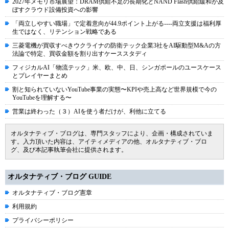
2027年メモリ市場展望：DRAM供給不足の長期化とNAND Flash供給緩和が及
ぼすクラウド設備投資への影響
「両立しやすい職場」で定着意向が44.9ポイント上がる----両立支援は福利厚
生ではなく、リテンション戦略である
三菱電機が買収すべきウクライナの防衛テック企業3社をAI駆動型M&Aの方
法論で特定、買収金額を割り出すケーススタディ
フィジカルAI「物流テック」米、欧、中、日、シンガポールのユースケース
とプレイヤーまとめ
割と知られていないYouTube事業の実態〜KPIや売上高など世界規模で今の
YouTubeを理解する〜
営業は終わった（３）AIを使う者だけが、利他に立てる
オルタナティブ・ブログは、専門スタッフにより、企画・構成されていま
す。入力頂いた内容は、アイティメディアの他、オルタナティブ・ブロ
グ、及び本記事執筆会社に提供されます。
オルタナティブ・ブログ GUIDE
オルタナティブ・ブログ憲章
利用規約
プライバシーポリシー