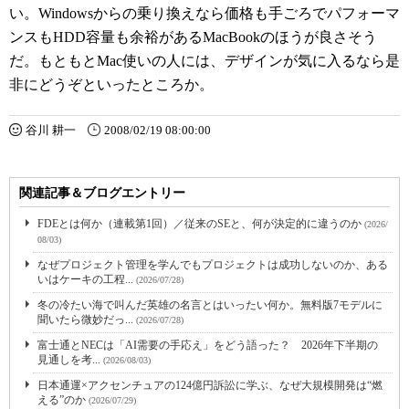
い。Windowsからの乗り換えなら価格も手ごろでパフォーマ
ンスもHDD容量も余裕があるMacBookのほうが良さそう
だ。もともとMac使いの人には、デザインが気に入るなら是
非にどうぞといったところか。
谷川 耕一
2008/02/19 08:00:00
関連記事＆ブログエントリー
FDEとは何か（連載第1回）／従来のSEと、何が決定的に違うのか
(2026/
08/03)
なぜプロジェクト管理を学んでもプロジェクトは成功しないのか、ある
いはケーキの工程...
(2026/07/28)
冬の冷たい海で叫んだ英雄の名言とはいったい何か。無料版7モデルに
聞いたら微妙だっ...
(2026/07/28)
富士通とNECは「AI需要の手応え」をどう語った？ 2026年下半期の
見通しを考...
(2026/08/03)
日本通運×アクセンチュアの124億円訴訟に学ぶ、なぜ大規模開発は“燃
える”のか
(2026/07/29)