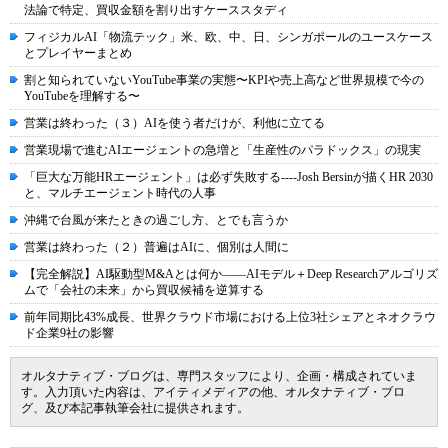
法論で特定、買収金額を割り出すケーススタディ
フィジカルAI「物流テック」米、欧、中、日、シンガポールのユースケース
とプレイヤーまとめ
割と知られていないYouTube事業の実態〜KPIや売上高など世界規模で今の
YouTubeを理解する〜
営業は終わった（３）AIを使う者だけが、利他に立てる
営業現場で進むAIエージェントの急増と「生産性のパラドックス」の現実
「巨大な万能HRエージェント」は必ず失敗する----Josh Bersinが描くHR 2030
と、マルチエージェント時代の人事
沖縄で台風が来たときの過ごし方、とでも言うか
営業は終わった（２）普遍はAIに、個別は人間に
【完全解説】AI駆動型M&Aとは何か――AIモデル＋Deep Researchアルゴリズ
ムで「会社の未来」から買収候補を逆算する
前年同期比43%成長、世界クラウド市場における上位3社シェアとネオクラウ
ド企業9社の影響
オルタナティブ・ブログは、専門スタッフにより、企画・構成されていま
す。入力頂いた内容は、アイティメディアの他、オルタナティブ・ブロ
グ、及び本記事執筆会社に提供されます。