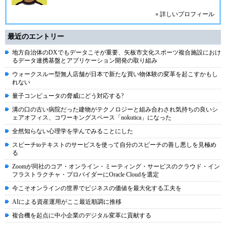
» 詳しいプロフィール
最近のエントリー
地方自治体のDXでもデータこそが重要、矢板市文化スポーツ複合施設におけ
るデータ連携基盤とアプリケーション開発の取り組み
ウォークスルー型無人店舗が日本で新たな買い物体験の変革を起こすかもし
れない
量子コンピュータの脅威にどう対応する?
溝の口の古い病院だった建物がテクノロジーと組み合わされ気持ちの良いシ
ェアオフィス、コワーキングスペース「nokutica」になった
全然知らない心理学を学んでみることにした
スピーチtoテキストのサービスを使って自分のスピーチの善し悪しを見極め
る
Zoomが同社のコア・オンライン・ミーティング・サービスのクラウド・イン
フラストラクチャ・プロバイダーにOracle Cloudを選定
今こそオンラインの世界でビジネスの価値を最大化する工夫を
AIによる資産運用がここ最近順調に推移
複合機を起点に中小企業のデジタル変革に貢献する