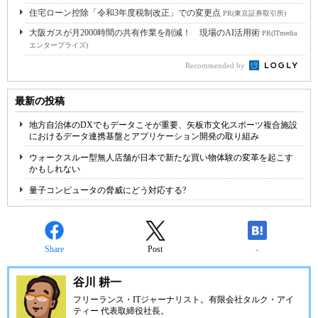
住宅ローン控除「令和3年度税制改正」での変更点
PR(東京証券取引所)
大阪ガスが月2000時間の共有作業を削減！ 現場のAI活用術
PR(ITmedia
エンタープライズ)
Recommended by
最新の投稿
地方自治体のDXでもデータこそが重要、矢板市文化スポーツ複合施設
におけるデータ連携基盤とアプリケーション開発の取り組み
ウォークスルー型無人店舗が日本で新たな買い物体験の変革を起こす
かもしれない
量子コンピュータの脅威にどう対応する?
Share
Post
-
谷川 耕一
フリーランス・ITジャーナリスト。有限会社タルク・アイ
ティー 代表取締役社長。