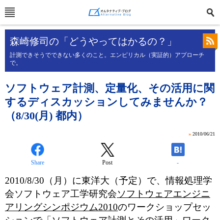
森崎修司の「どうやってはかるの？」
計測できそうでできない多くのこと。エンピリカル（実証的）アプローチ
で。
ソフトウェア計測、定量化、その活用に関
するディスカッションしてみませんか？
（8/30(月) 都内）
»
2010/06/21
Share
Post
-
2010/8/30（月）に東洋大（予定）で、情報処理学
会ソフトウェア工学研究会
ソフトウェアエンジニ
アリングシンポジウム2010
のワークショップセッ