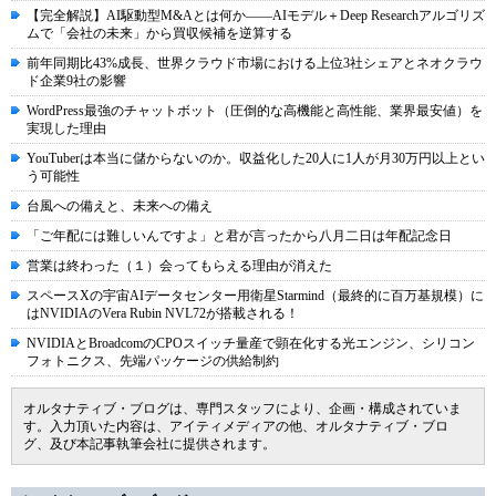
【完全解説】AI駆動型M&Aとは何か――AIモデル＋Deep Researchアルゴリズ
ムで「会社の未来」から買収候補を逆算する
前年同期比43%成長、世界クラウド市場における上位3社シェアとネオクラウ
ド企業9社の影響
WordPress最強のチャットボット（圧倒的な高機能と高性能、業界最安値）を
実現した理由
YouTuberは本当に儲からないのか。収益化した20人に1人が月30万円以上とい
う可能性
台風への備えと、未来への備え
「ご年配には難しいんですよ」と君が言ったから八月二日は年配記念日
営業は終わった（１）会ってもらえる理由が消えた
スペースXの宇宙AIデータセンター用衛星Starmind（最終的に百万基規模）に
はNVIDIAのVera Rubin NVL72が搭載される！
NVIDIAとBroadcomのCPOスイッチ量産で顕在化する光エンジン、シリコン
フォトニクス、先端パッケージの供給制約
オルタナティブ・ブログは、専門スタッフにより、企画・構成されていま
す。入力頂いた内容は、アイティメディアの他、オルタナティブ・ブロ
グ、及び本記事執筆会社に提供されます。