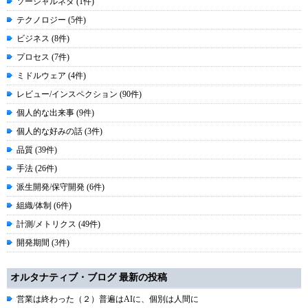
ソーシャルネタ (1件)
テクノロジー (5件)
ビジネス (8件)
プロセス (7件)
ミドルウェア (4件)
レビュー/インスペクション (90件)
個人的な出来事 (9件)
個人的な好みの話 (3件)
品質 (39件)
手法 (26件)
派生開発/保守開発 (6件)
組織/体制 (6件)
計測/メトリクス (49件)
開発期間 (3件)
オルタナティブ・ブログ 最新の投稿
営業は終わった（２）普遍はAIに、個別は人間に