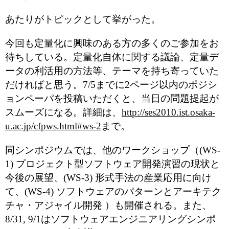
あたりがトピックとして挙がった。
今回も定量化に興味のある方の多くのご参加をお
待ちしている。定量化自体に関する議論、定量デ
ータの利活用の方法等、テーマを持ち寄っていた
だければと思う。7/5までに2ページ以内のポジシ
ョンペーパを投稿いただくと、当日の問題提起が
スムーズになる。詳細は、
http://ses2010.ist.osaka-
u.ac.jp/cfpws.html#ws-2
まで。
同シンポジウムでは、他のワークショップ（(WS-
1) プロジェクト型ソフトウェア開発演習の現状と
今後の展望、(WS-3) 形式手法の産業応用に向け
て、(WS-4) ソフトウェアのパターンとアーキテク
チャ・アジャイル開発 ）も開催される。また、
8/31, 9/1はソフトウェアエンジニアリングシンポ