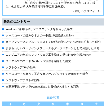
点、自身の業務経験をふまえた視点から考察します。現
在、名古屋大学 大学院情報科学研究科 准教授。
» 詳しいプロフィール
最近のエントリー
Windows 7開発時のリファクタリングを報告した論文
ソースコードの読みやすさの一側面: 判読性(Legibility)
オープンソースのプルリクエストを8種類の読みやすさ改善に分類した研究
まぎらわしいユーザインタフェースをダークパターンとして分類した研究
エンジニアのためのソフトウェア工学論文の見つけかたと読みかた
グーグルでのコードカバレッジ活用を紹介した論文
ソフトウェアQAの効果
ソースコードが臭う？不吉な臭いがバグを増やすか確かめた研究
ソフトウェアテストの効果
自動車事故でテスラのAutopilotにも責任があるとする判決
2026年7月
日
月
火
水
木
金
土