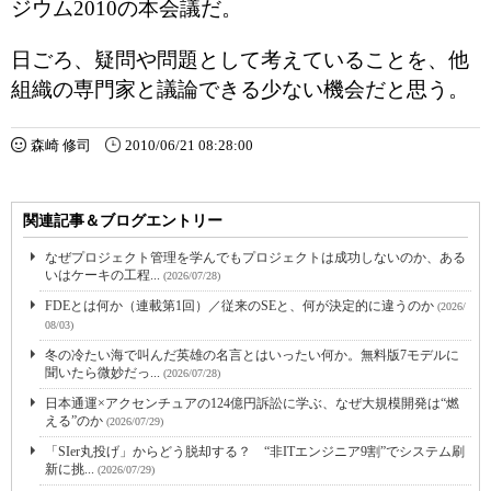
ジウム2010の本会議だ。
日ごろ、疑問や問題として考えていることを、他
組織の専門家と議論できる少ない機会だと思う。
森崎 修司
2010/06/21 08:28:00
関連記事＆ブログエントリー
なぜプロジェクト管理を学んでもプロジェクトは成功しないのか、ある
いはケーキの工程...
(2026/07/28)
FDEとは何か（連載第1回）／従来のSEと、何が決定的に違うのか
(2026/
08/03)
冬の冷たい海で叫んだ英雄の名言とはいったい何か。無料版7モデルに
聞いたら微妙だっ...
(2026/07/28)
日本通運×アクセンチュアの124億円訴訟に学ぶ、なぜ大規模開発は“燃
える”のか
(2026/07/29)
「SIer丸投げ」からどう脱却する？ “非ITエンジニア9割”でシステム刷
新に挑...
(2026/07/29)