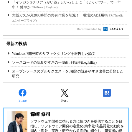
「イソジン®クリアうがい薬」といっしょに「うがいパワー」で一年
中！ 健やか
PR(iNova｜Hugkum)
大阪ガスが月2000時間の共有作業を削減！ 現場のAI活用術
PR(ITmedia
エンタープライズ)
Recommended by
最新の投稿
Windows 7開発時のリファクタリングを報告した論文
ソースコードの読みやすさの一側面: 判読性(Legibility)
オープンソースのプルリクエストを8種類の読みやすさ改善に分類した
研究
Share
Post
-
森崎 修司
ソフトウェア開発に携わる方に気づきを提供することを目
指し、ソフトウェア開発の定量化/効率化/高品質化の動向を
国内・海外、実務・研究から多面的に紹介し、研究者の視