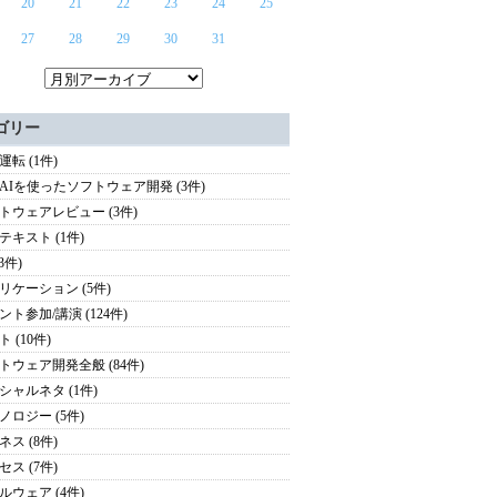
20
21
22
23
24
25
27
28
29
30
31
ゴリー
運転 (1件)
AIを使ったソフトウェア開発 (3件)
トウェアレビュー (3件)
テキスト (1件)
(3件)
リケーション (5件)
ント参加/講演 (124件)
 (10件)
トウェア開発全般 (84件)
シャルネタ (1件)
ノロジー (5件)
ネス (8件)
セス (7件)
ルウェア (4件)