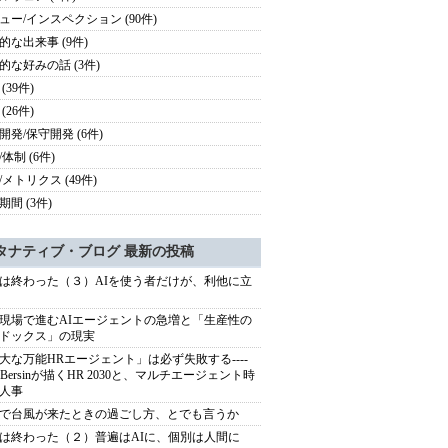
ュー/インスペクション (90件)
的な出来事 (9件)
的な好みの話 (3件)
(39件)
(26件)
開発/保守開発 (6件)
体制 (6件)
/メトリクス (49件)
期間 (3件)
タナティブ・ブログ 最新の投稿
は終わった（３）AIを使う者だけが、利他に立
現場で進むAIエージェントの急増と「生産性の
ドックス」の現実
大な万能HRエージェント」は必ず失敗する----
sh Bersinが描くHR 2030と、マルチエージェント時
人事
で台風が来たときの過ごし方、とでも言うか
は終わった（２）普遍はAIに、個別は人間に