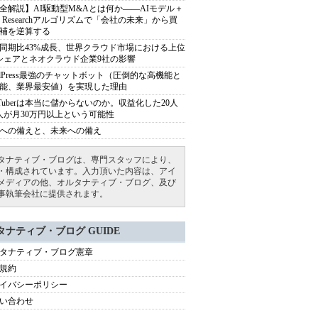
全解説】AI駆動型M&Aとは何か――AIモデル＋
ep Researchアルゴリズムで「会社の未来」から買
補を逆算する
同期比43%成長、世界クラウド市場における上位
シェアとネオクラウド企業9社の影響
rdPress最強のチャットボット（圧倒的な高機能と
能、業界最安値）を実現した理由
uTuberは本当に儲からないのか。収益化した20人
人が月30万円以上という可能性
への備えと、未来への備え
タナティブ・ブログは、専門スタッフにより、
・構成されています。入力頂いた内容は、アイ
メディアの他、オルタナティブ・ブログ、及び
事執筆会社に提供されます。
タナティブ・ブログ GUIDE
タナティブ・ブログ憲章
規約
イバシーポリシー
い合わせ