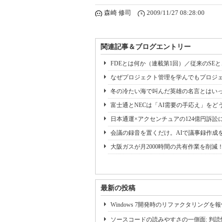
森崎 修司
2009/11/27 08:28:00
関連記事＆ブログエントリー
FDEとは何か（連載第1回）／従来のSE
なぜプロジェクト管理を学んでもプロジェ
冬の冷たい海で叫んだ英雄の名言とはいっ
富士通とNECは「AI需要の手応え」をどう
日本通運×アクセンチュアの124億円訴訟
会議の録音を置くだけ。AIで議事録作成
大阪ガスが月2000時間の共有作業を削減
最新の投稿
Windows 7開発時のリファクタリングを
ソースコードの読みやすさの一側面: 判読性(Leg