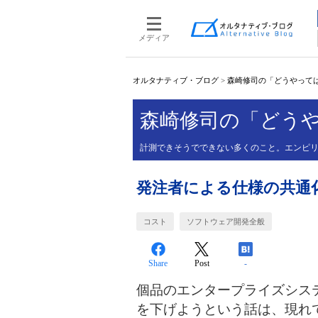
メディア
オルタナティブ・ブログ
>
森崎修司の「どうやって
森崎修司の「どう
計測できそうでできない多くのこと。エンピ
発注者による仕様の共通
コスト
ソフトウェア開発全般
Share
Post
-
個品のエンタープライズシス
を下げようという話は、現れ