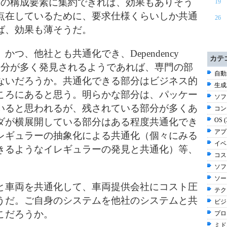
つの構成要素に集約できれば、効果もありそう
19
点在しているために、要求仕様くらいしか共通
26
ば、効果も薄そうだ。
つ、他社とも共通化でき、Dependency
カテ
ような部分が多く発見されるようであれば、
専門の部
自動
ないだろうか。共通化できる部分はビジネス的
生成
ころにあると思う。明らかな部分は、パッケー
ソフ
いると思われるが、残されている部分が多くあ
コン
ダが横展開している部分はある程度共通化でき
OS 
アプ
レギュラーの抽象化による共通化（個々にみる
イベ
きるようなイレギュラーの発見と共通化）等、
コスト
ソフ
ソー
と車両を共通化して、車両提供会社にコスト圧
テク
うだ。
ご自身のシステムを他社のシステムと共
ビジ
こだろうか。
プロ
ミド