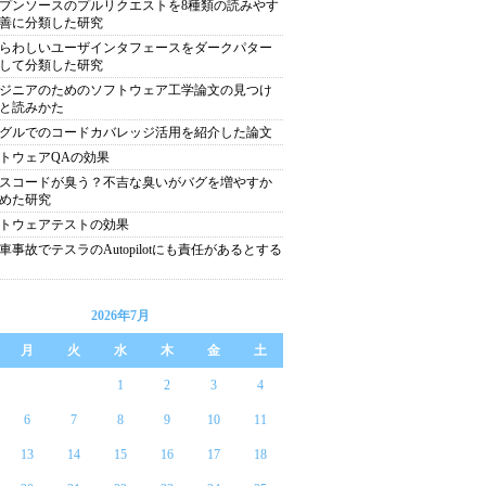
プンソースのプルリクエストを8種類の読みやす
善に分類した研究
らわしいユーザインタフェースをダークパター
して分類した研究
ジニアのためのソフトウェア工学論文の見つけ
と読みかた
グルでのコードカバレッジ活用を紹介した論文
トウェアQAの効果
スコードが臭う？不吉な臭いがバグを増やすか
めた研究
トウェアテストの効果
車事故でテスラのAutopilotにも責任があるとする
2026年7月
月
火
水
木
金
土
1
2
3
4
6
7
8
9
10
11
13
14
15
16
17
18