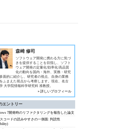
森崎 修司
ソフトウェア開発に携わる方に気づ
きを提供することを目指し、ソフト
ウェア開発の定量化/効率化/高品質
化の動向を国内・海外、実務・研究
多面的に紹介し、研究者の視点、自身の業務
をふまえた視点から考察します。現在、名古
学 大学院情報科学研究科 准教授。
» 詳しいプロフィール
のエントリー
ndows 7開発時のリファクタリングを報告した論文
スコードの読みやすさの一側面: 判読性
bility)