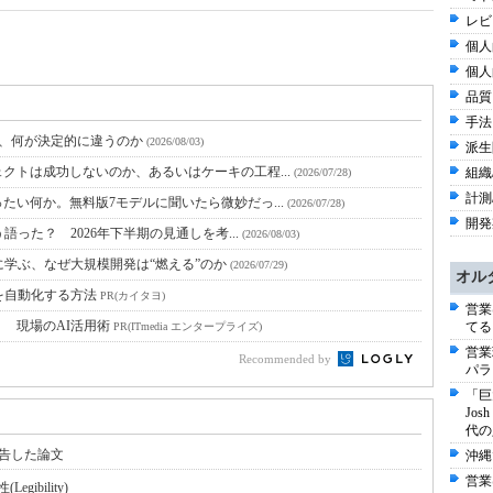
レビ
個人
個人
品質 
手法 
と、何が決定的に違うのか
(2026/08/03)
派生
クトは成功しないのか、あるいはケーキの工程...
組織/
(2026/07/28)
計測
たい何か。無料版7モデルに聞いたら微妙だっ...
(2026/07/28)
開発
語った？ 2026年下半期の見通しを考...
(2026/08/03)
に学ぶ、なぜ大規模開発は“燃える”のか
(2026/07/29)
オル
を自動化する方法
PR(カイタヨ)
営業
！ 現場のAI活用術
てる
PR(ITmedia エンタープライズ)
営業
Recommended by
パラ
「巨
Jo
代の
報告した論文
沖縄
営業
ibility)