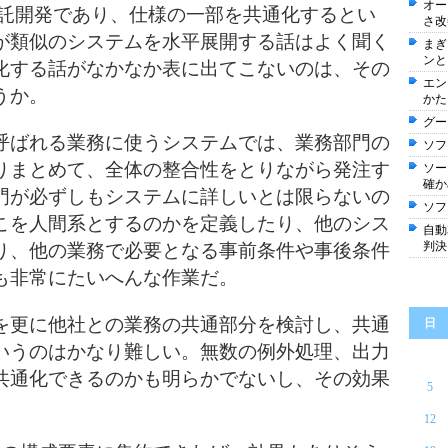
オー
受託開発であり、仕様の一部を共通化するとい
さ改
が類似のシステムを水平展開する話はよく聞く
まぎ
ンと
化する話がなかなか表に出てこないのは、その
エン
うか。
かた
グー
呼ばれる業務に使うシステムでは、業務部門の
ソフ
りまとめて、全体の整合性をとりながら発注す
ソー
確か
門が必ずしもシステムに詳しいとは限らないの
ソフ
こを人間系とするのかを定義したり、他のシス
自動
判決
り、他の業務で必要となる事前条件や事後条件
も非常にたいへんな作業だ。
を更に他社との業務の共通部分を検討し、共通
日
いうのはかなり難しい。無数の例外処理、出力
共通化できるのかも明らかでないし、その効果
5
12