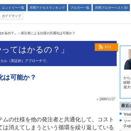
エントリー一覧
月間アクセスランキング
ブロガー一覧
月間ブロガーベスト30
ガイドマップ
はかるの？」
>
発注者による仕様の共通化は可能か？
やってはかるの？」
RSS
リカル（実証的）アプローチで。
化は可能か？
から
経験
屋大
»
2009/11/27
最近
Wi
テムの仕様を他の発注者と共通化して、コスト
ソー
(Legi
ては
消えてしまうという循環を繰り返している