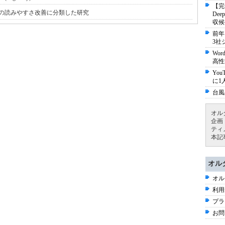
【完
の読みやすさ改善に分類した研究
De
収候
前年
3社
Wo
高性
Yo
に1
台風
オル
企画
ティ
本記
オル
オル
利用
プラ
お問