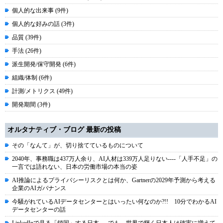
個人的な出来事 (9件)
個人的な好みの話 (3件)
品質 (39件)
手法 (26件)
派生開発/保守開発 (6件)
組織/体制 (6件)
計測/メトリクス (49件)
開発期間 (3件)
オルタナティブ・ブログ 最新の投稿
その「なんて」が、切り捨てているものについて
2040年、事務職は437万人余り、AI人材は339万人足りない----「人手不足」の
一言では語れない、日本の労働市場の本当の姿
AI推論によるプライバシーリスクとは何か、Gartnerの2029年予測から考える
企業のAIガバナンス
今騒がれているAIデータセンターとはいったい何なのか?!! 10分でわかるAI
データセンターの話