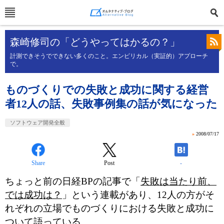
森崎修司の「どうやってはかるの？」
計測できそうでできない多くのこと。エンピリカル（実証的）アプローチ
で。
ものづくりでの失敗と成功に関する経営
者12人の話、失敗事例集の話が気になった
ソフトウェア開発全般
»
2008/07/17
Share
Post
-
ちょっと前の日経BPの記事で「
失敗は当たり前、
では成功は？
」という連載があり、12人の方がそ
れぞれの立場でものづくりにおける失敗と成功に
ついて語っている。