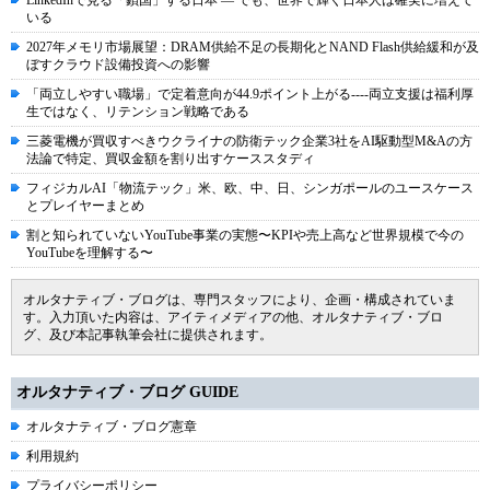
LinkedInで見る「鎖国」する日本 ― でも、世界で輝く日本人は確実に増えて
いる
2027年メモリ市場展望：DRAM供給不足の長期化とNAND Flash供給緩和が及
ぼすクラウド設備投資への影響
「両立しやすい職場」で定着意向が44.9ポイント上がる----両立支援は福利厚
生ではなく、リテンション戦略である
三菱電機が買収すべきウクライナの防衛テック企業3社をAI駆動型M&Aの方
法論で特定、買収金額を割り出すケーススタディ
フィジカルAI「物流テック」米、欧、中、日、シンガポールのユースケース
とプレイヤーまとめ
割と知られていないYouTube事業の実態〜KPIや売上高など世界規模で今の
YouTubeを理解する〜
オルタナティブ・ブログは、専門スタッフにより、企画・構成されていま
す。入力頂いた内容は、アイティメディアの他、オルタナティブ・ブロ
グ、及び本記事執筆会社に提供されます。
オルタナティブ・ブログ GUIDE
オルタナティブ・ブログ憲章
利用規約
プライバシーポリシー