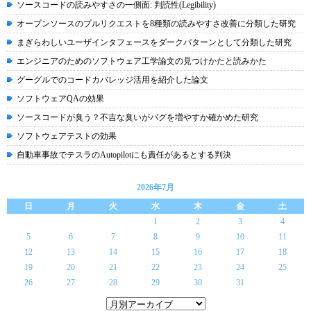
ソースコードの読みやすさの一側面: 判読性(Legibility)
オープンソースのプルリクエストを8種類の読みやすさ改善に分類した研究
まぎらわしいユーザインタフェースをダークパターンとして分類した研究
エンジニアのためのソフトウェア工学論文の見つけかたと読みかた
グーグルでのコードカバレッジ活用を紹介した論文
ソフトウェアQAの効果
ソースコードが臭う？不吉な臭いがバグを増やすか確かめた研究
ソフトウェアテストの効果
自動車事故でテスラのAutopilotにも責任があるとする判決
2026年7月
日
月
火
水
木
金
土
1
2
3
4
5
6
7
8
9
10
11
12
13
14
15
16
17
18
19
20
21
22
23
24
25
26
27
28
29
30
31