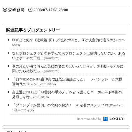
森崎 修司
2008/07/17 08:28:00
関連記事＆ブログエントリー
FDEとは何か（連載第1回）／従来のSEと、何が決定的に違うのか
(2026/
08/03)
なぜプロジェクト管理を学んでもプロジェクトは成功しないのか、ある
いはケーキの工程...
(2026/07/28)
冬の冷たい海で叫んだ英雄の名言とはいったい何か。無料版7モデルに
聞いたら微妙だっ...
(2026/07/28)
「日本IBMのNHK案件失敗は既定路線だった」 メインフレーム大撤
退時代のリスク...
(2026/08/06)
富士通とNECは「AI需要の手応え」をどう語った？ 2026年下半期の
見通しを考...
(2026/08/03)
「プロンプトが面倒」の悲鳴を解消！ AI定着のステップ
PR(ITmedia エ
ンタープライズ)
Recommended by