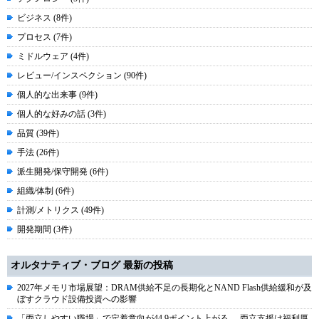
ビジネス (8件)
プロセス (7件)
ミドルウェア (4件)
レビュー/インスペクション (90件)
個人的な出来事 (9件)
個人的な好みの話 (3件)
品質 (39件)
手法 (26件)
派生開発/保守開発 (6件)
組織/体制 (6件)
計測/メトリクス (49件)
開発期間 (3件)
オルタナティブ・ブログ 最新の投稿
2027年メモリ市場展望：DRAM供給不足の長期化とNAND Flash供給緩和が及
ぼすクラウド設備投資への影響
「両立しやすい職場」で定着意向が44.9ポイント上がる----両立支援は福利厚