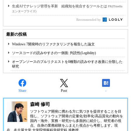
生成AIでナレッジ管理を革新 組織知を統合するツールとは
PR(ITmedia
エンタープライズ)
Recommended by
最新の投稿
Windows 7開発時のリファクタリングを報告した論文
ソースコードの読みやすさの一側面: 判読性(Legibility)
オープンソースのプルリクエストを8種類の読みやすさ改善に分類した
研究
Share
Post
-
森崎 修司
ソフトウェア開発に携わる方に気づきを提供することを目
指し、ソフトウェア開発の定量化/効率化/高品質化の動向を
国内・海外、実務・研究から多面的に紹介し、研究者の視
点、自身の業務経験をふまえた視点から考察します。現
在、名古屋大学 大学院情報科学研究科 准教授。