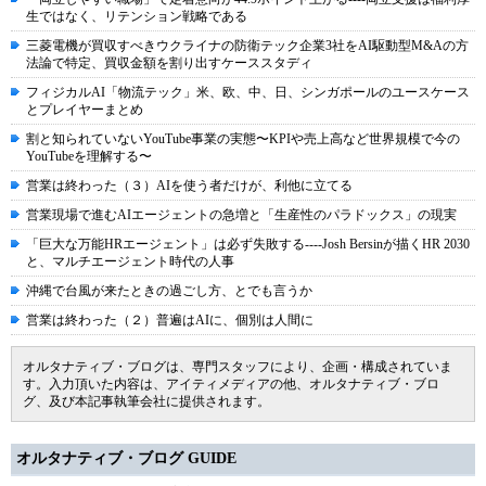
生ではなく、リテンション戦略である
三菱電機が買収すべきウクライナの防衛テック企業3社をAI駆動型M&Aの方
法論で特定、買収金額を割り出すケーススタディ
フィジカルAI「物流テック」米、欧、中、日、シンガポールのユースケース
とプレイヤーまとめ
割と知られていないYouTube事業の実態〜KPIや売上高など世界規模で今の
YouTubeを理解する〜
営業は終わった（３）AIを使う者だけが、利他に立てる
営業現場で進むAIエージェントの急増と「生産性のパラドックス」の現実
「巨大な万能HRエージェント」は必ず失敗する----Josh Bersinが描くHR 2030
と、マルチエージェント時代の人事
沖縄で台風が来たときの過ごし方、とでも言うか
営業は終わった（２）普遍はAIに、個別は人間に
オルタナティブ・ブログは、専門スタッフにより、企画・構成されていま
す。入力頂いた内容は、アイティメディアの他、オルタナティブ・ブロ
グ、及び本記事執筆会社に提供されます。
オルタナティブ・ブログ GUIDE