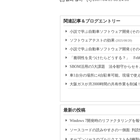
関連記事＆ブログエントリー
小説で学ぶ自動車ソフトウェア開発 (その1
ソフトウェアテストの効果
(2025/08/20)
小説で学ぶ自動車ソフトウェア開発 (その4) A-
「脆弱性を見つけたらどうする？」 Feli
SBOM活用の5大課題 法令順守からセ
車1台分の場所に4台駐車可能。現場で使
大阪ガスが月2000時間の共有作業を削減
最新の投稿
Windows 7開発時のリファクタリングを
ソースコードの読みやすさの一側面: 判読性(Leg
オープンソースのプルリクエストを8種類