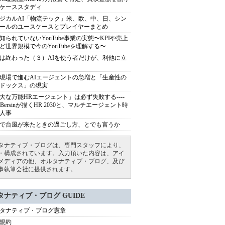
ケーススタディ
ジカルAI「物流テック」米、欧、中、日、シン
ールのユースケースとプレイヤーまとめ
知られていないYouTube事業の実態〜KPIや売上
ど世界規模で今のYouTubeを理解する〜
は終わった（３）AIを使う者だけが、利他に立
現場で進むAIエージェントの急増と「生産性の
ドックス」の現実
大な万能HRエージェント」は必ず失敗する----
sh Bersinが描くHR 2030と、マルチエージェント時
人事
で台風が来たときの過ごし方、とでも言うか
タナティブ・ブログは、専門スタッフにより、
・構成されています。入力頂いた内容は、アイ
メディアの他、オルタナティブ・ブログ、及び
事執筆会社に提供されます。
タナティブ・ブログ GUIDE
タナティブ・ブログ憲章
規約