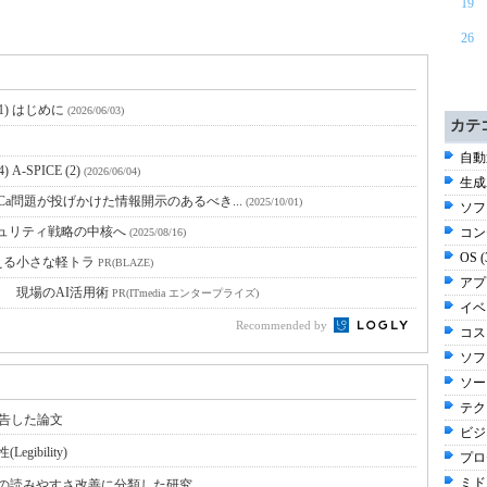
19
26
) はじめに
(2026/06/03)
カテ
自動
SPICE (2)
(2026/06/04)
生成
Ca問題が投げかけた情報開示のあるべき...
(2025/10/01)
ソフ
キュリティ戦略の中核へ
コン
(2025/08/16)
OS 
える小さな軽トラ
PR(BLAZE)
アプ
！ 現場のAI活用術
PR(ITmedia エンタープライズ)
イベ
Recommended by
コスト
ソフ
ソー
テク
報告した論文
ビジ
ibility)
プロ
ミド
の読みやすさ改善に分類した研究