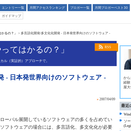
エントリー一覧
月間アクセスランキング
ブロガー一覧
月間ブロガーベスト30
ガイドマップ
はかるの？」
>
多言語化開発/多文化化開発 - 日本発世界向けのソフトウェア -
やってはかるの？」
RSS
リカル（実証的）アプローチで。
 - 日本発世界向けのソフトウェア -
から
経験
屋大
»
2007/04/09
最近
Wi
ローバル展開しているソフトウェアの多くを占めてい
ソー
(Legi
ソフトウェアの場合には、多言語化、多文化化が必要