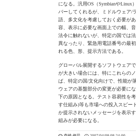
になる。汎用OS（SymbianやL
バーしてくれるが、ミドルウェア/ラ
語、多文化を考慮しておく必要があ
容、表示に必要な画面上での幅、音
法令に触れないが、特定の国では法
異なったり、緊急用電話番号の最初
れる色、形、提示方法である。
グローバル展開するソフトウェアで
が大きい場合には、特にこれらのノ
ば、特定の国/文化向けで、性能が
ウェアの基盤部分の変更が必要にな
下の原因となる。テスト容易性を考
す仕組み)等も市場への投入スピー
か提示されないメッセージを表示す
組みが必要になる。
森崎 修司
2007/04/09 08:24:00