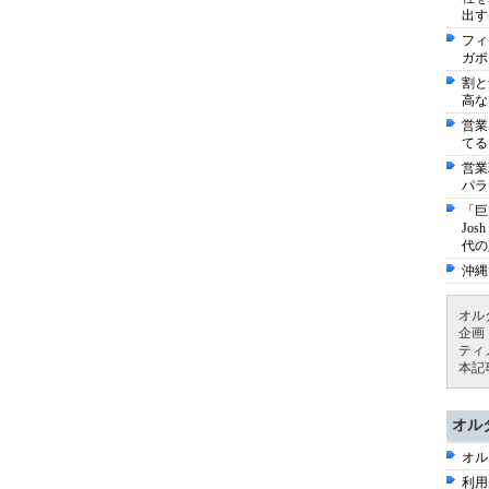
出す
フィ
ガポ
割と
高な
営業
てる
営業
パラ
「巨
Jo
代の
沖縄
オル
企画
ティ
本記
オル
オル
利用