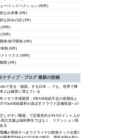
ュー/インスペクション (90件)
的な出来事 (9件)
的な好みの話 (3件)
(39件)
(26件)
開発/保守開発 (6件)
体制 (6件)
/メトリクス (49件)
期間 (3件)
タナティブ・ブログ 最新の投稿
nkedInで見る「鎖国」する日本 ― でも、世界で輝
本人は確実に増えている
27年メモリ市場展望：DRAM供給不足の長期化と
ND Flash供給緩和が及ぼすクラウド設備投資への
立しやすい職場」で定着意向が44.9ポイント上が
---両立支援は福利厚生ではなく、リテンション戦
ある
電機が買収すべきウクライナの防衛テック企業3
AI駆動型M&Aの方法論で特定、買収金額を割り