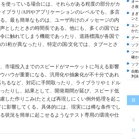
オー
inux）を使っている場合には、それらがある程度の部分がカ
さ改
イブラリ/APIやアプリケーションのレベルでも、多言
まぎ
ンと
る。最も簡単なものは、ユーザ向けのメッセージの内
エン
声としたときの時間長である。他にも、多くの国では
かた
令に触れてしまう機能であったり、道路標識が各国で
グー
の1桁が異なったり、特定の国/文化では、タブーとさ
ソフ
ソー
確か
ソフ
、市場投入までのスピードがマーケットに与える影響
自動
ウハウが重要になる。汎用化や抽象化が不十分であれ
判決
落ちるなど、対応に手間取ったり、ライブラリやミドル
ったりし、結果として、開発期間が延び、スピード低
慮した作りこみ(たとえば再現しにくい例外処理を起こ
日
ドに影響してくる。具体的には、現実には稀な条件でし
る状況を簡単に起こせるようなテスト専用の環境や仕
5
12