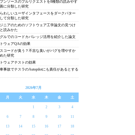
プンソースのプルリクエストを8種類の読みやす
善に分類した研究
らわしいユーザインタフェースをダークパター
して分類した研究
ジニアのためのソフトウェア工学論文の見つけ
と読みかた
グルでのコードカバレッジ活用を紹介した論文
トウェアQAの効果
スコードが臭う？不吉な臭いがバグを増やすか
めた研究
トウェアテストの効果
車事故でテスラのAutopilotにも責任があるとする
2026年7月
月
火
水
木
金
土
1
2
3
4
6
7
8
9
10
11
13
14
15
16
17
18