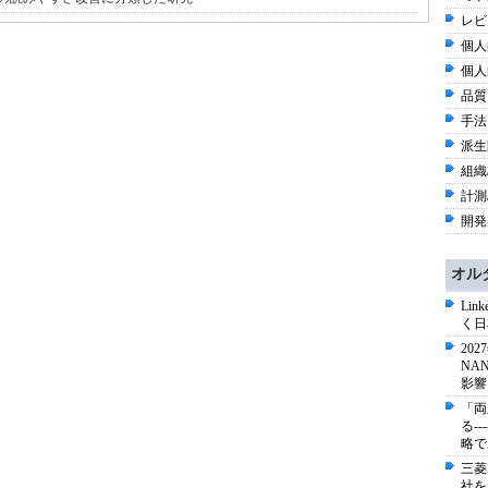
レビ
個人
個人
品質 
手法 
派生
組織/
計測
開発
オル
Li
く日
20
NA
影響
「両
る-
略で
三菱
社を