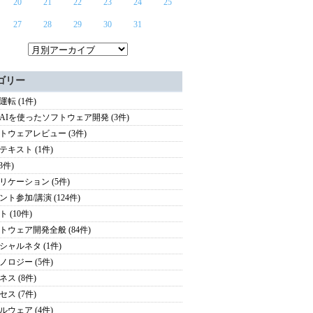
20
21
22
23
24
25
27
28
29
30
31
ゴリー
運転 (1件)
AIを使ったソフトウェア開発 (3件)
トウェアレビュー (3件)
テキスト (1件)
(3件)
リケーション (5件)
ント参加/講演 (124件)
 (10件)
トウェア開発全般 (84件)
シャルネタ (1件)
ノロジー (5件)
ネス (8件)
セス (7件)
ルウェア (4件)