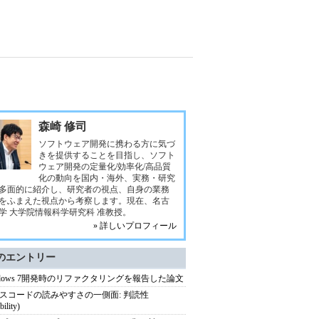
森崎 修司
ソフトウェア開発に携わる方に気づ
きを提供することを目指し、ソフト
ウェア開発の定量化/効率化/高品質
化の動向を国内・海外、実務・研究
多面的に紹介し、研究者の視点、自身の業務
をふまえた視点から考察します。現在、名古
学 大学院情報科学研究科 准教授。
» 詳しいプロフィール
のエントリー
ndows 7開発時のリファクタリングを報告した論文
スコードの読みやすさの一側面: 判読性
bility)