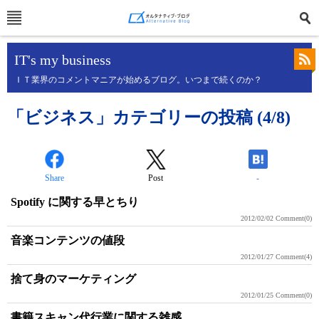
IT's my business
ＩＴ業界のコメントマニアが始めるブログ。いつまで続くのか？
「ビジネス」カテゴリーの投稿 (4/8)
Share
Post
-
Spotify に関する早とちり
2012/02/02
Comment(0)
音楽コンテンツの値段
2012/01/27
Comment(4)
捨て身のマーケティング
2012/01/25
Comment(0)
書籍スキャン代行業に関する雑感