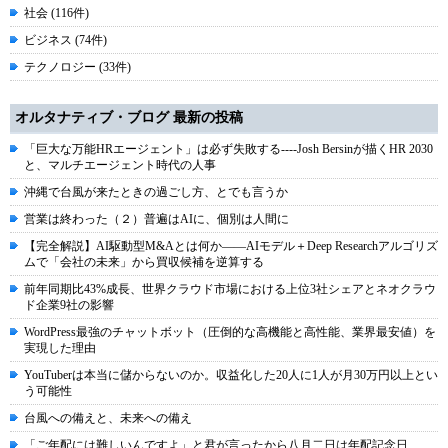
社会 (116件)
ビジネス (74件)
テクノロジー (33件)
オルタナティブ・ブログ 最新の投稿
「巨大な万能HRエージェント」は必ず失敗する----Josh Bersinが描くHR 2030
と、マルチエージェント時代の人事
沖縄で台風が来たときの過ごし方、とでも言うか
営業は終わった（２）普遍はAIに、個別は人間に
【完全解説】AI駆動型M&Aとは何か――AIモデル＋Deep Researchアルゴリズ
ムで「会社の未来」から買収候補を逆算する
前年同期比43%成長、世界クラウド市場における上位3社シェアとネオクラウ
ド企業9社の影響
WordPress最強のチャットボット（圧倒的な高機能と高性能、業界最安値）を
実現した理由
YouTuberは本当に儲からないのか。収益化した20人に1人が月30万円以上とい
う可能性
台風への備えと、未来への備え
「ご年配には難しいんですよ」と君が言ったから八月二日は年配記念日