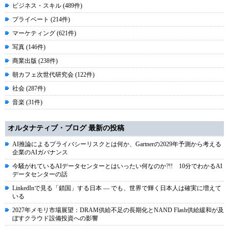
ビジネス・スキル (489件)
プライベート (214件)
マーケティング (621件)
写真 (146件)
商業出版 (238件)
朝カフェ次世代研究会 (122件)
社会 (287件)
音楽 (31件)
オルタナティブ・ブログ 最新の投稿
AI推論によるプライバシーリスクとは何か、Gartnerの2029年予測から考える
企業のAIガバナンス
今騒がれているAIデータセンターとはいったい何なのか?!! 10分でわかるAI
データセンターの話
LinkedInで見る「鎖国」する日本 ― でも、世界で輝く日本人は確実に増えて
いる
2027年メモリ市場展望：DRAM供給不足の長期化とNAND Flash供給緩和が及
ぼすクラウド設備投資への影響