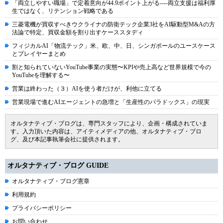
「両立しやすい職場」で定着意向が44.9ポイント上がる----両立支援は福利厚
生ではなく、リテンション戦略である
三菱電機が買収すべきウクライナの防衛テック企業3社をAI駆動型M&Aの方
法論で特定、買収金額を割り出すケーススタディ
フィジカルAI「物流テック」米、欧、中、日、シンガポールのユースケース
とプレイヤーまとめ
割と知られていないYouTube事業の実態〜KPIや売上高など世界規模で今の
YouTubeを理解する〜
営業は終わった（３）AIを使う者だけが、利他に立てる
営業現場で進むAIエージェントの急増と「生産性のパラドックス」の現実
オルタナティブ・ブログは、専門スタッフにより、企画・構成されていま
す。入力頂いた内容は、アイティメディアの他、オルタナティブ・ブロ
グ、及び本記事執筆会社に提供されます。
オルタナティブ・ブログ GUIDE
オルタナティブ・ブログ憲章
利用規約
プライバシーポリシー
お問い合わせ