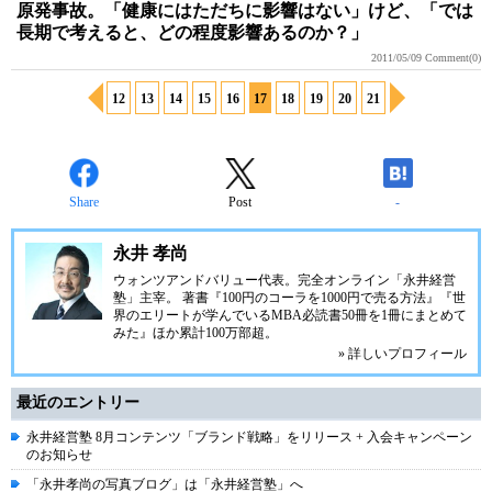
原発事故。「健康にはただちに影響はない」けど、「では
長期で考えると、どの程度影響あるのか？」
2011/05/09
Comment(0)
12
13
14
15
16
17
18
19
20
21
Share
Post
-
永井 孝尚
ウォンツアンドバリュー代表。完全オンライン「永井経営
塾」主宰。 著書『100円のコーラを1000円で売る方法』『世
界のエリートが学んでいるMBA必読書50冊を1冊にまとめて
みた』ほか累計100万部超。
» 詳しいプロフィール
最近のエントリー
永井経営塾 8月コンテンツ「ブランド戦略」をリリース + 入会キャンペーン
のお知らせ
「永井孝尚の写真ブログ」は「永井経営塾」へ