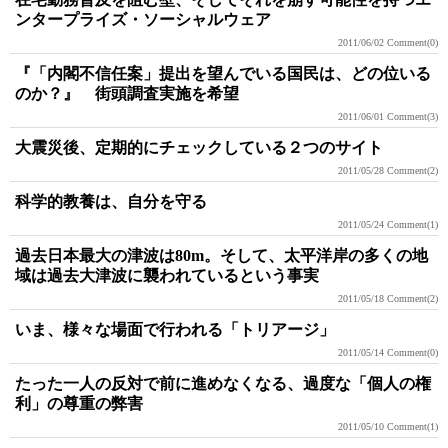
ンタープライズ・ソーシャルウェア
2011/06/02
Comment(0)
『「内閣不信任案」提出を望んでいる国民は、どの位いる
のか？』 街頭調査実施を希望
2011/06/01
Comment(3)
大震災後、定期的にチェックしている２つのサイト
2011/05/28
Comment(2)
科学的教養は、自分を守る
2011/05/24
Comment(1)
過去日本最大の津波は80m。そして、太平洋岸の多くの地
域は過去大津波に襲われているという事実
2011/05/18
Comment(2)
いま、様々な場面で行われる「トリアージ」
2011/05/14
Comment(0)
たった一人の反対で前に進めなくなる、過度な「個人の権
利」の尊重の弊害
2011/05/10
Comment(1)