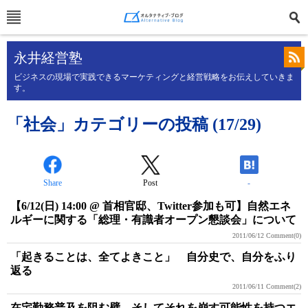
永井経営塾
ビジネスの現場で実践できるマーケティングと経営戦略をお伝えしていきま
す。
「社会」カテゴリーの投稿 (17/29)
Share
Post
-
【6/12(日) 14:00 @ 首相官邸、Twitter参加も可】自然エネ
ルギーに関する「総理・有識者オープン懇談会」について
2011/06/12
Comment(0)
「起きることは、全てよきこと」 自分史で、自分をふり
返る
2011/06/11
Comment(2)
在宅勤務普及を阻む壁、そしてそれを崩す可能性を持つエ