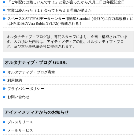
「ご年配には難しいんですよ」と君が言ったから八月二日は年配記念日
営業は終わった（１）会ってもらえる理由が消えた
スペースXの宇宙AIデータセンター用衛星Starmind（最終的に百万基規模）に
はNVIDIAのVera Rubin NVL72が搭載される！
オルタナティブ・ブログは、専門スタッフにより、企画・構成されていま
す。入力頂いた内容は、アイティメディアの他、オルタナティブ・ブロ
グ、及び本記事執筆会社に提供されます。
オルタナティブ・ブログ GUIDE
オルタナティブ・ブログ憲章
利用規約
プライバシーポリシー
お問い合わせ
アイティメディアからのお知らせ
プレスリリース
メールサービス