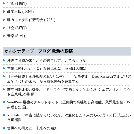
写真 (146件)
商業出版 (238件)
朝カフェ次世代研究会 (122件)
社会 (287件)
音楽 (31件)
オルタナティブ・ブログ 最新の投稿
沖縄で台風が来たときの過ごし方、とでも言うか
営業は終わった（２）普遍はAIに、個別は人間に
【完全解説】AI駆動型M&Aとは何か――AIモデル＋Deep Researchアルゴリズ
ムで「会社の未来」から買収候補を逆算する
前年同期比43%成長、世界クラウド市場における上位3社シェアとネオクラウ
ド企業9社の影響
WordPress最強のチャットボット（圧倒的な高機能と高性能、業界最安値）を
実現した理由
YouTuberは本当に儲からないのか。収益化した20人に1人が月30万円以上とい
う可能性
台風への備えと、未来への備え