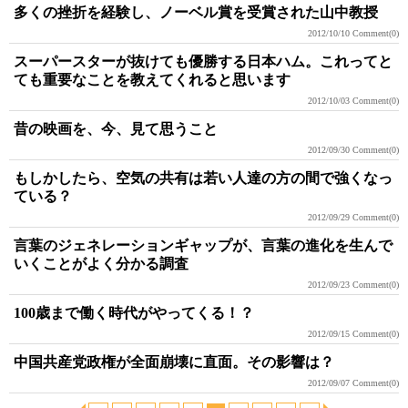
多くの挫折を経験し、ノーベル賞を受賞された山中教授
2012/10/10
Comment(0)
スーパースターが抜けても優勝する日本ハム。これってと
ても重要なことを教えてくれると思います
2012/10/03
Comment(0)
昔の映画を、今、見て思うこと
2012/09/30
Comment(0)
もしかしたら、空気の共有は若い人達の方の間で強くなっ
ている？
2012/09/29
Comment(0)
言葉のジェネレーションギャップが、言葉の進化を生んで
いくことがよく分かる調査
2012/09/23
Comment(0)
100歳まで働く時代がやってくる！？
2012/09/15
Comment(0)
中国共産党政権が全面崩壊に直面。その影響は？
2012/09/07
Comment(0)