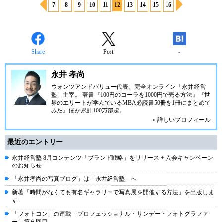
7
8
9
10
11
12
13
14
15
16
Share
Post
-
永井 孝尚
ウォンツアンドバリュー代表。完全オンライン「永井経営
塾」主宰。 著書『100円のコーラを1000円で売る方法』『世
界のエリートが学んでいるMBA必読書50冊を1冊にまとめて
みた』ほか累計100万部超。
» 詳しいプロフィール
最近のエントリー
永井経営塾 8月コンテンツ「ブランド戦略」をリリース + 入会キャンペーン
のお知らせ
「永井孝尚の写真ブログ」は「永井経営塾」へ
新著「時間がなくても有名ギャラリーで写真展を開催する方法」を出版しま
す
「フォトコン」の連載「プロフェッショナル・サンデー・フォトグラファ
ー」第６回目