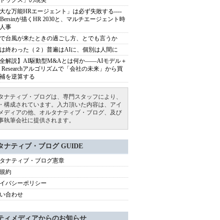
ドックス」の現実
大な万能HRエージェント」は必ず失敗する----
sh Bersinが描くHR 2030と、マルチエージェント時
人事
で台風が来たときの過ごし方、とでも言うか
は終わった（２）普遍はAIに、個別は人間に
全解説】AI駆動型M&Aとは何か――AIモデル＋
ep Researchアルゴリズムで「会社の未来」から買
補を逆算する
タナティブ・ブログは、専門スタッフにより、
・構成されています。入力頂いた内容は、アイ
メディアの他、オルタナティブ・ブログ、及び
事執筆会社に提供されます。
タナティブ・ブログ GUIDE
タナティブ・ブログ憲章
規約
イバシーポリシー
い合わせ
ティメディアからのお知らせ