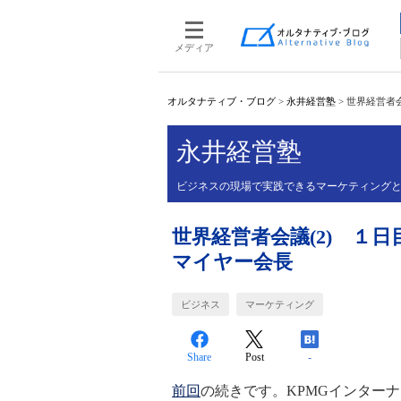
メディア
オルタナティブ・ブログ
>
永井経営塾
>
世界経営者会
永井経営塾
ビジネスの現場で実践できるマーケティング
世界経営者会議(2) １
マイヤー会長
ビジネス
マーケティング
Share
Post
-
前回
の続きです。KPMGインター