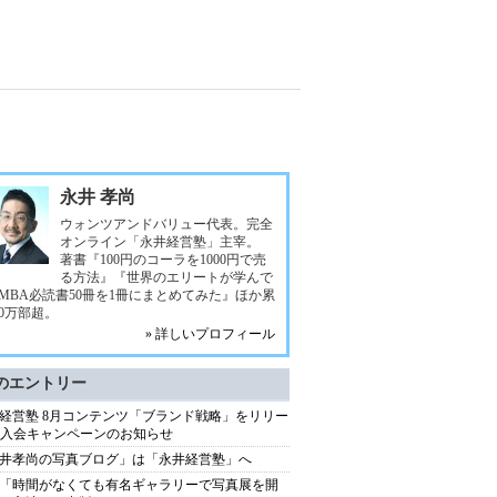
永井 孝尚
ウォンツアンドバリュー代表。完全
オンライン「永井経営塾」主宰。
著書『100円のコーラを1000円で売
る方法』『世界のエリートが学んで
MBA必読書50冊を1冊にまとめてみた』ほか累
00万部超。
» 詳しいプロフィール
のエントリー
経営塾 8月コンテンツ「ブランド戦略」をリリー
+ 入会キャンペーンのお知らせ
井孝尚の写真ブログ」は「永井経営塾」へ
「時間がなくても有名ギャラリーで写真展を開