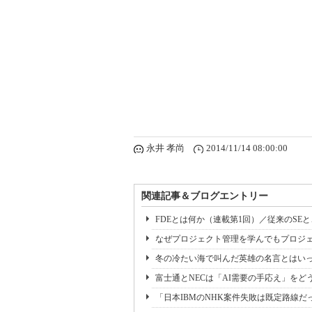
永井 孝尚
2014/11/14 08:00:00
関連記事＆ブログエントリー
FDEとは何か（連載第1回）／従来のSE
なぜプロジェクト管理を学んでもプロジェ
冬の冷たい海で叫んだ英雄の名言とはいっ
富士通とNECは「AI需要の手応え」をどう
「日本IBMのNHK案件失敗は既定路線だ