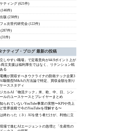
ケティング (621件)
(146件)
版 (238件)
フェ次世代研究会 (122件)
(287件)
(31件)
タナティブ・ブログ 最新の投稿
立しやすい職場」で定着意向が44.9ポイント上が
---両立支援は福利厚生ではなく、リテンション戦
ある
電機が買収すべきウクライナの防衛テック企業3
AI駆動型M&Aの方法論で特定、買収金額を割り
ケーススタディ
ジカルAI「物流テック」米、欧、中、日、シン
ールのユースケースとプレイヤーまとめ
知られていないYouTube事業の実態〜KPIや売上
ど世界規模で今のYouTubeを理解する〜
は終わった（３）AIを使う者だけが、利他に立
現場で進むAIエージェントの急増と「生産性の