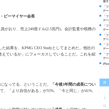
催す
「フ
デー
ン・ビーマイヤー会長
「フ
デー
「フ
の社員がおり、売上240億ドル(2.5兆円)。会計監査や税務の
デー
「フ
デー
「フ
た結果を、KPMG CEO Studyとしてまとめた。他社の
デー
考えているか」にフォーカスしていることだ。これを紹
「フ
デー
iPh
日
的になってる、ということだ。
「今後3年間の成長につい
て、「より自信がある」が55%、「今と同じ」が41%、
5
12