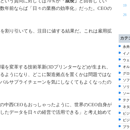
という質問に対しては70％が
「成長」
と回答してい
19
数年前ならば「日々の業務の効率化」だった。CEOの
26
とを割り引いても、注目に値する結果だ。これは雇用拡
カテ
永井
イノ
ウェブ
場を変革する技術革新(3Dプリンターなど)が生まれ、
オル
グロ
るようになり、どこに製造拠点を置くかは問題ではな
ソフ
バルサプライチェーンを気にしなくてもよくなったの
ソリ
ソー
テク
立の中西CEOもおっしゃったように、世界のCEO自身が
ネタ話
したデータを日々の経営で活用できる」と考え始めて
ビジネ
ビジ
プラ