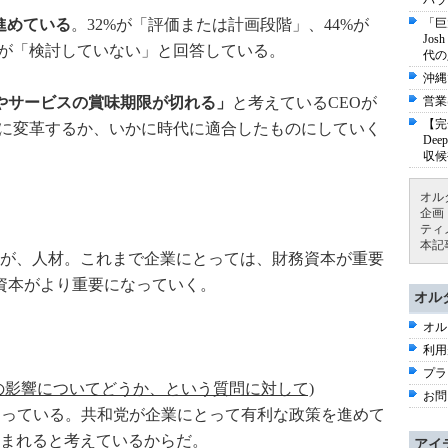
パラ
を進めている
。32%が「評価または計画段階」、44%が
「巨
Jo
%が「検討していない」と回答している。
代の
沖縄
やサービスの賞味期限が切れる」
と考えているCEOが
営業
【完
かに変革するか、いかに時代に適合したものにしていく
De
収候
オル
企画
ティ
本記
が、人材。これまで企業にとっては、財務資本が重要
的資本がより重要になっていく。
オル
オル
利用
プラ
の影響についてどうか、という質問に対して)
お問
なっている。共和党が企業にとって有利な政策を進めて
まれると考えているからだ。
アイ