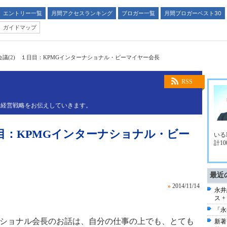
エントリー一覧
月間アクセスランキング
ブロガー一覧
月間ブロガーベスト30
ガイドマップ
議(2) １日目：KPMGインターナショナル・ビーマイヤー会長
RSS
と経営戦略をお伝えしていきます。
日目：KPMGインターナショナル・ビー
いる
計1
最近
»
2014/11/14
永井
ス 
「永
ナショナル会長のお話は、自分の仕事の上でも、とても
新著