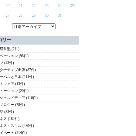
20
21
22
23
24
25
27
28
29
30
31
ゴリー
経営塾 (2件)
ベーション (98件)
 (43件)
タナティブ出版 (87件)
ーバルと日本 (214件)
トウェア (13件)
ューション (20件)
シャルメディア (116件)
ノロジー (78件)
 (83件)
ス (182件)
ネス・スキル (489件)
イベート (214件)