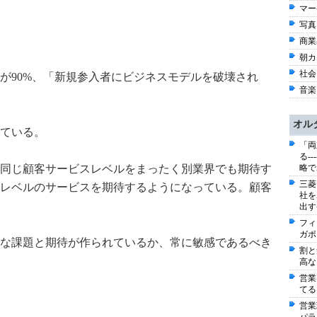
マー
写真 
商業出
朝カ
社会 
が90%、「新規参入者にビジネスモデルを破壊され
音楽 
オル
ている。
「両
る-
同じ顧客サービスレベルをまったく別業界でも期待す
略で
三菱
レベルのサービスを期待するようになっている。顧客
社を
出す
フィ
ガポ
な課題と期待が作られているか、常に敏感であるべき
割と
高な
営業
てる
営業