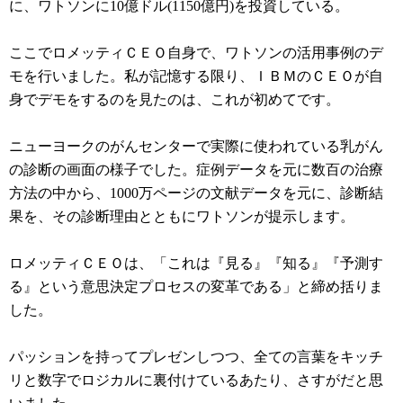
に、ワトソンに10億ドル(1150億円)を投資している。
ここでロメッティＣＥＯ自身で、ワトソンの活用事例のデ
モを行いました。私が記憶する限り、ＩＢＭのＣＥＯが自
身でデモをするのを見たのは、これが初めてです。
ニューヨークのがんセンターで実際に使われている乳がん
の診断の画面の様子でした。症例データを元に数百の治療
方法の中から、1000万ページの文献データを元に、診断結
果を、その診断理由とともにワトソンが提示します。
ロメッティＣＥＯは、「これは『見る』『知る』『予測す
る』という意思決定プロセスの変革である」と締め括りま
した。
パッションを持ってプレゼンしつつ、全ての言葉をキッチ
リと数字でロジカルに裏付けているあたり、さすがだと思