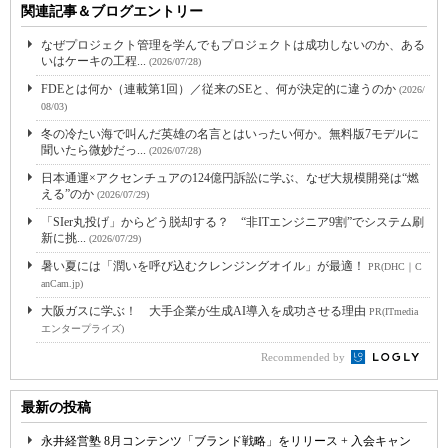
関連記事＆ブログエントリー
なぜプロジェクト管理を学んでもプロジェクトは成功しないのか、ある
いはケーキの工程...
(2026/07/28)
FDEとは何か（連載第1回）／従来のSEと、何が決定的に違うのか
(2026/
08/03)
冬の冷たい海で叫んだ英雄の名言とはいったい何か。無料版7モデルに
聞いたら微妙だっ...
(2026/07/28)
日本通運×アクセンチュアの124億円訴訟に学ぶ、なぜ大規模開発は“燃
える”のか
(2026/07/29)
「SIer丸投げ」からどう脱却する？ “非ITエンジニア9割”でシステム刷
新に挑...
(2026/07/29)
暑い夏には「潤いを呼び込むクレンジングオイル」が最適！
PR(DHC｜C
anCam.jp)
大阪ガスに学ぶ！ 大手企業が生成AI導入を成功させる理由
PR(ITmedia
エンタープライズ)
Recommended by
最新の投稿
永井経営塾 8月コンテンツ「ブランド戦略」をリリース + 入会キャン