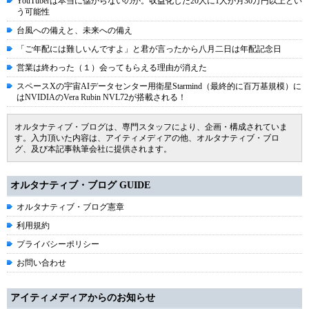
YouTuberは本当に儲からないのか。収益化した20人に1人が月30万円以上とい
う可能性
台風への備えと、未来への備え
「ご年配には難しいんですよ」と君が言ったから八月二日は年配記念日
営業は終わった（１）会ってもらえる理由が消えた
スペースXの宇宙AIデータセンター用衛星Starmind（最終的に百万基規模）に
はNVIDIAのVera Rubin NVL72が搭載される！
オルタナティブ・ブログは、専門スタッフにより、企画・構成されていま
す。入力頂いた内容は、アイティメディアの他、オルタナティブ・ブロ
グ、及び本記事執筆会社に提供されます。
オルタナティブ・ブログ GUIDE
オルタナティブ・ブログ憲章
利用規約
プライバシーポリシー
お問い合わせ
アイティメディアからのお知らせ