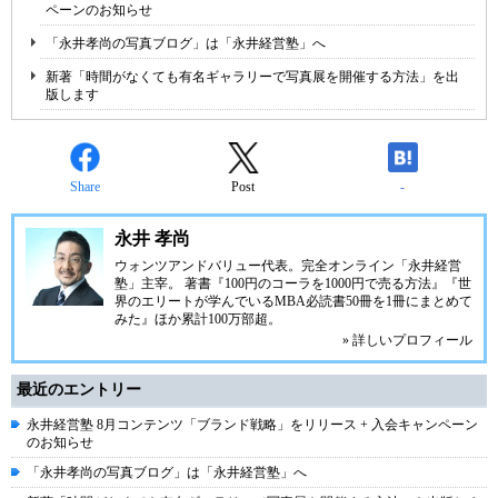
ペーンのお知らせ
「永井孝尚の写真ブログ」は「永井経営塾」へ
新著「時間がなくても有名ギャラリーで写真展を開催する方法」を出
版します
Share
Post
-
永井 孝尚
ウォンツアンドバリュー代表。完全オンライン「永井経営
塾」主宰。 著書『100円のコーラを1000円で売る方法』『世
界のエリートが学んでいるMBA必読書50冊を1冊にまとめて
みた』ほか累計100万部超。
» 詳しいプロフィール
最近のエントリー
永井経営塾 8月コンテンツ「ブランド戦略」をリリース + 入会キャンペーン
のお知らせ
「永井孝尚の写真ブログ」は「永井経営塾」へ