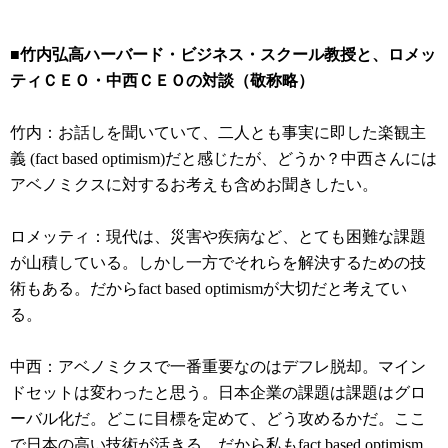
■竹内弘高ハーバード・ビジネス・スクール教授と、ロメッ
ティＣＥＯ・中西ＣＥＯの対談（敬称略）
竹内：お話しを聞いていて、二人とも事実に即した楽観主
義 (fact based optimism)だと感じたが、どうか？中西さんには
アベノミクスに対するお考えも含めお聞きしたい。
ロメッティ：現代は、災害や疾病など、とても困難な課題
が山積している。しかし一方でそれらを解決するための技
術もある。だからfact based optimismが大切だと考えてい
る。
中西：アベノミクスで一番重要なのはデフレ脱却。マイン
ドセットは変わったと思う。日本企業の課題は課題はグロ
ーバル化だ。どこに目標を定めて、どう攻めるかだ。ここ
で日本の高い技術が活きる。だから私もfact based optimism