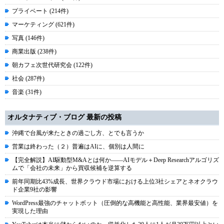
プライベート (214件)
マーケティング (621件)
写真 (146件)
商業出版 (238件)
朝カフェ次世代研究会 (122件)
社会 (287件)
音楽 (31件)
オルタナティブ・ブログ 最新の投稿
沖縄で台風が来たときの過ごし方、とでも言うか
営業は終わった（２）普遍はAIに、個別は人間に
【完全解説】AI駆動型M&Aとは何か――AIモデル＋Deep Researchアルゴリズ
ムで「会社の未来」から買収候補を逆算する
前年同期比43%成長、世界クラウド市場における上位3社シェアとネオクラウ
ド企業9社の影響
WordPress最強のチャットボット（圧倒的な高機能と高性能、業界最安値）を
実現した理由