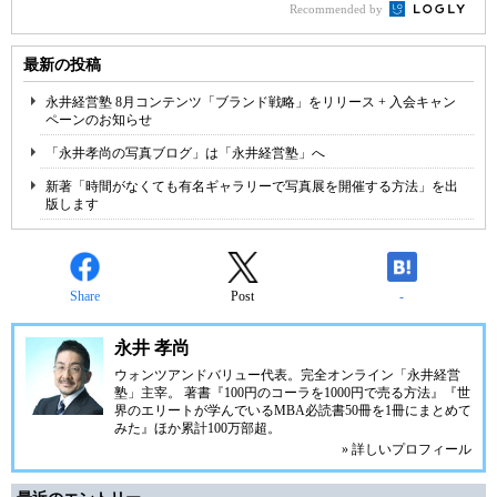
Recommended by
最新の投稿
永井経営塾 8月コンテンツ「ブランド戦略」をリリース + 入会キャン
ペーンのお知らせ
「永井孝尚の写真ブログ」は「永井経営塾」へ
新著「時間がなくても有名ギャラリーで写真展を開催する方法」を出
版します
Share
Post
-
永井 孝尚
ウォンツアンドバリュー代表。完全オンライン「永井経営
塾」主宰。 著書『100円のコーラを1000円で売る方法』『世
界のエリートが学んでいるMBA必読書50冊を1冊にまとめて
みた』ほか累計100万部超。
» 詳しいプロフィール