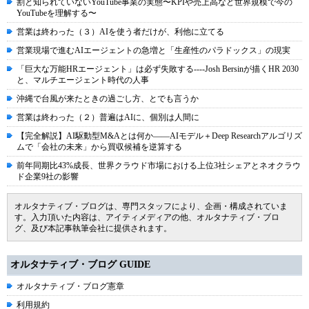
割と知られていないYouTube事業の実態〜KPIや売上高など世界規模で今の
YouTubeを理解する〜
営業は終わった（３）AIを使う者だけが、利他に立てる
営業現場で進むAIエージェントの急増と「生産性のパラドックス」の現実
「巨大な万能HRエージェント」は必ず失敗する----Josh Bersinが描くHR 2030
と、マルチエージェント時代の人事
沖縄で台風が来たときの過ごし方、とでも言うか
営業は終わった（２）普遍はAIに、個別は人間に
【完全解説】AI駆動型M&Aとは何か――AIモデル＋Deep Researchアルゴリズ
ムで「会社の未来」から買収候補を逆算する
前年同期比43%成長、世界クラウド市場における上位3社シェアとネオクラウ
ド企業9社の影響
オルタナティブ・ブログは、専門スタッフにより、企画・構成されていま
す。入力頂いた内容は、アイティメディアの他、オルタナティブ・ブロ
グ、及び本記事執筆会社に提供されます。
オルタナティブ・ブログ GUIDE
オルタナティブ・ブログ憲章
利用規約