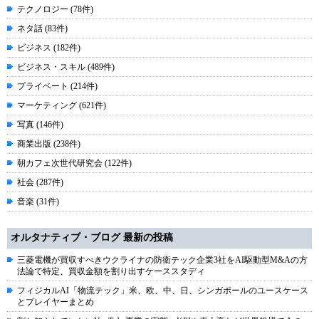
テクノロジー (78件)
ネタ話 (83件)
ビジネス (182件)
ビジネス・スキル (489件)
プライベート (214件)
マーケティング (621件)
写真 (146件)
商業出版 (238件)
朝カフェ次世代研究会 (122件)
社会 (287件)
音楽 (31件)
オルタナティブ・ブログ 最新の投稿
三菱電機が買収すべきウクライナの防衛テック企業3社をAI駆動型M&Aの方
法論で特定、買収金額を割り出すケーススタディ
フィジカルAI「物流テック」米、欧、中、日、シンガポールのユースケース
とプレイヤーまとめ