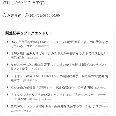
注目したいところです。
永井 孝尚
2014/02/06 10:00:00
関連記事＆ブログエントリー
DXで圧倒的な成功を収めているユニクロは圧倒的に多くのIT予算をか
けている。コマ...
(2026/02/18)
【10月駆け込み万博ガイド】カミさんが手書きイラストで作成したPR
用YouTub...
(2025/10/07)
なぜスペースXの株は乱高下しているのか？年間114億ドルのサブスク
収入と140億...
(2026/06/24)
ライオン、独自LLM「LION LLM」の開発に着手 製造業の“暗黙知”を
継承で...
(2025/10/22)
MicrosoftのAI投資「6兆円」へ 拭えぬ収益化への不透明感
(2026/04/01)
「イソジン®クリアうがい薬」といっしょに「うがいパワー」で一年
中！ 健やか
PR(iNova｜Hugkum)
生成AIでナレッジ管理を革新 組織知を統合するツールとは
PR(ITmedia
エンタープライズ)