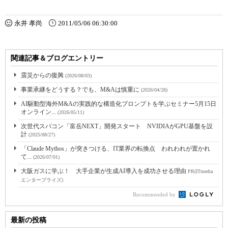
永井 孝尚
2011/05/06 06:30:00
関連記事＆ブログエントリー
震災からの復興
(2026/08/03)
事業承継をどうする？でも、M&Aは慎重に
(2026/04/28)
AI駆動型海外M&Aの実践的な構造化プロンプトを学ぶセミナー5月15日
オンライン...
(2026/05/11)
次世代スパコン「富岳NEXT」開発スタート NVIDIAがGPU基盤を設
計
(2025/08/27)
「Claude Mythos」が突きつける、IT業界の転換点 われわれが置かれ
て...
(2026/07/01)
大阪ガスに学ぶ！ 大手企業が生成AI導入を成功させる理由
PR(ITmedia
エンタープライズ)
Recommended by
最新の投稿