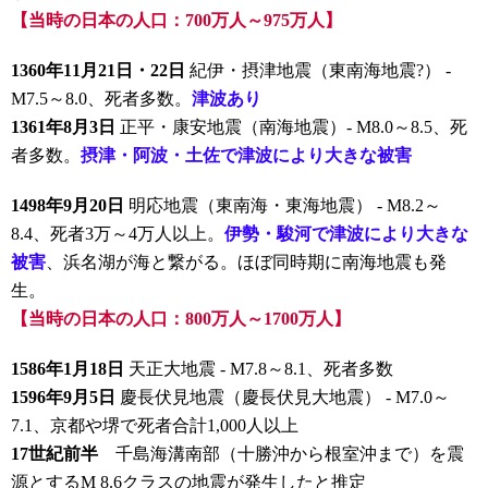
【当時の日本の人口：700万人～975万人】
1360年11月21日・22日
紀伊・摂津地震（東南海地震?） -
M7.5～8.0、死者多数。
津波あり
1361年8月3日
正平・康安地震（南海地震）- M8.0～8.5、死
者多数。
摂津・阿波・土佐で津波により大きな被害
1498年9月20日
明応地震（東南海・東海地震） - M8.2～
8.4、死者3万～4万人以上。
伊勢・駿河で津波により大きな
被害
、浜名湖が海と繋がる。ほぼ同時期に南海地震も発
生。
【当時の日本の人口：800万人～1700万人】
1586年1月18日
天正大地震 - M7.8～8.1、死者多数
1596年9月5日
慶長伏見地震（慶長伏見大地震） - M7.0～
7.1、京都や堺で死者合計1,000人以上
17世紀前半
千島海溝南部（十勝沖から根室沖まで）を震
源とするM 8.6クラスの地震が発生したと推定