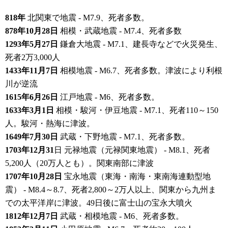
818年
北関東で地震 - M7.9、死者多数。
878年10月28日
相模・武蔵地震 - M7.4、死者多数
1293年5月27日
鎌倉大地震 - M7.1、建長寺などで火災発生、
死者2万3,000人
1433年11月7日
相模地震 - M6.7、死者多数。津波により利根
川が逆流
1615年6月26日
江戸地震 - M6、死者多数。
1633年3月1日
相模・駿河・伊豆地震 - M7.1、死者110～150
人。駿河・熱海に津波。
1649年7月30日
武蔵・下野地震 - M7.1、死者多数。
1703年12月31
日 元禄地震（元禄関東地震） - M8.1、死者
5,200人（20万人とも）。関東南部に津波
1707年10月28日
宝永地震（東海・南海・東南海連動型地
震） - M8.4～8.7、死者2,800～2万人以上、関東から九州ま
での太平洋岸に津波。49日後に富士山の宝永大噴火
1812年12月7日
武蔵・相模地震 - M6、死者多数。