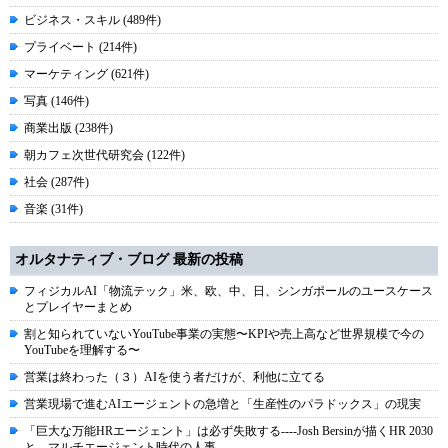
ビジネス・スキル (489件)
プライベート (214件)
マーケティング (621件)
写真 (146件)
商業出版 (238件)
朝カフェ次世代研究会 (122件)
社会 (287件)
音楽 (31件)
オルタナティブ・ブログ 最新の投稿
フィジカルAI「物流テック」米、欧、中、日、シンガポールのユースケース
とプレイヤーまとめ
割と知られていないYouTube事業の実態〜KPIや売上高など世界規模で今の
YouTubeを理解する〜
営業は終わった（３）AIを使う者だけが、利他に立てる
営業現場で進むAIエージェントの急増と「生産性のパラドックス」の現実
「巨大な万能HRエージェント」は必ず失敗する----Josh Bersinが描くHR 2030
と、マルチエージェント時代の人事