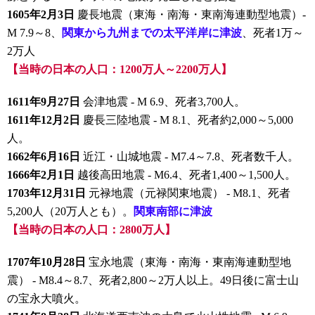
1605年2月3日
慶長地震（東海・南海・東南海連動型地震）-
M 7.9～8、
関東から九州までの太平洋岸に津波
、死者1万～
2万人
【当時の日本の人口：1200万人～2200万人】
1611年9月27日
会津地震 - M 6.9、死者3,700人。
1611年12月2日
慶長三陸地震 - M 8.1、死者約2,000～5,000
人。
1662年6月16日
近江・山城地震 - M7.4～7.8、死者数千人。
1666年2月1日
越後高田地震 - M6.4、死者1,400～1,500人。
1703年12月31日
元禄地震（元禄関東地震） - M8.1、死者
5,200人（20万人とも）。
関東南部に津波
【当時の日本の人口：2800万人】
1707年10月28日
宝永地震（東海・南海・東南海連動型地
震） - M8.4～8.7、死者2,800～2万人以上。49日後に富士山
の宝永大噴火。