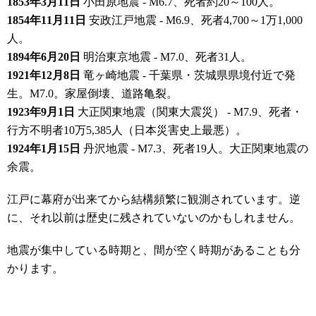
1853年3月11日
小田原地震 - M6.7、死者約20～100人。
1854年11月11日
安政江戸地震 - M6.9、死者4,700～1万1,000
人。
1894年6月20日
明治東京地震 - M7.0、死者31人。
1921年12月8日
竜ヶ崎地震 - 千葉県・茨城県県境付近で発
生。M7.0。家屋倒壊、道路亀裂。
1923年9月1日
大正関東地震（関東大震災） - M7.9、死者・
行方不明者10万5,385人（日本災害史上最悪）。
1924年1月15日
丹沢地震 - M7.3、死者19人。大正関東地震の
余震。
江戸に幕府が出来てから結構頻繁に観測されています。逆
に、それ以前は歴史に残されていないのかもしれません。
地震が集中している時期と、間が空く時期があることも分
かります。