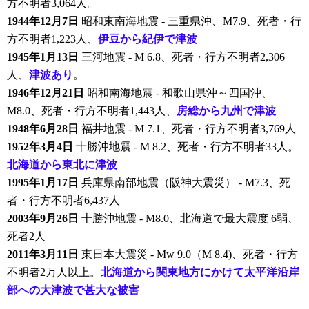
方不明者3,064人。
1944年12月7日
昭和東南海地震 - 三重県沖、M7.9、死者・行
方不明者1,223人、
伊豆から紀伊で津波
1945年1月13日
三河地震 - M 6.8、死者・行方不明者2,306
人、
津波あり
。
1946年12月21日
昭和南海地震 - 和歌山県沖～四国沖、
M8.0、死者・行方不明者1,443人、
房総から九州で津波
1948年6月28日
福井地震 - M 7.1、死者・行方不明者3,769人
1952年3月4日
十勝沖地震 - M 8.2、死者・行方不明者33人。
北海道から東北に津波
1995年1月17日
兵庫県南部地震（阪神大震災） - M7.3、死
者・行方不明者6,437人
2003年9月26日
十勝沖地震 - M8.0、北海道で最大震度 6弱、
死者2人
2011年3月11日
東日本大震災 - Mw 9.0（M 8.4)、死者・行方
不明者2万人以上。
北海道から関東地方にかけて太平洋沿岸
部への大津波で甚大な被害