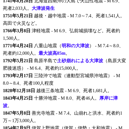
1741年8月28日
北海道西南沖の大島で火山性地震 - M 6.9、
死者2,033人。
大津波発生
1751年5月21日
越後・越中地震 - M 7.0～7.4、死者1,541人。
高田で火災など。
1766年3月8日
津軽地震 - M 6.9、弘前城損壊など。死者約
1,500人。
1771年4月24日
八重山地震（
明和の大津波
） - M 7.4～8.0、
死者約12,000人。
最大波高85m
。
1792年5月21日
島原半島で
土砂崩れによる大津波
（島原大変
肥後迷惑） - M 6.4、死者約15,000人。
1793年2月17日
三陸沖で地震（連動型宮城県沖地震） - M
8.0～8.4、死者100人程度
1828年12月18日
越後三条地震 - M 6.9、死者1,681人。
1843年4月25日
十勝沖地震 - M 8.0、死者46人。
厚岸に津
波
。
1847年5月8日
善光寺地震 - M 7.4。山崩れと洪水、死者約1
万～1万3,000人。
1854年7月9日
伊賀上野地震（伊賀・伊勢・大和地震） - M