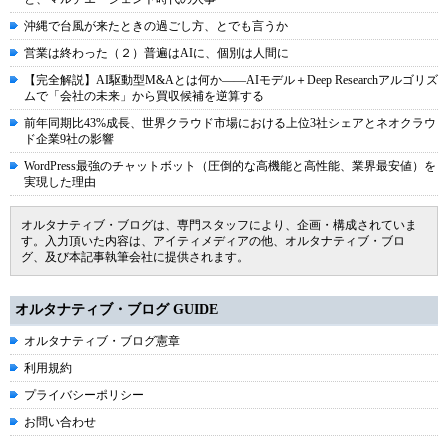
沖縄で台風が来たときの過ごし方、とでも言うか
営業は終わった（２）普遍はAIに、個別は人間に
【完全解説】AI駆動型M&Aとは何か――AIモデル＋Deep Researchアルゴリズ
ムで「会社の未来」から買収候補を逆算する
前年同期比43%成長、世界クラウド市場における上位3社シェアとネオクラウ
ド企業9社の影響
WordPress最強のチャットボット（圧倒的な高機能と高性能、業界最安値）を
実現した理由
オルタナティブ・ブログは、専門スタッフにより、企画・構成されていま
す。入力頂いた内容は、アイティメディアの他、オルタナティブ・ブロ
グ、及び本記事執筆会社に提供されます。
オルタナティブ・ブログ GUIDE
オルタナティブ・ブログ憲章
利用規約
プライバシーポリシー
お問い合わせ