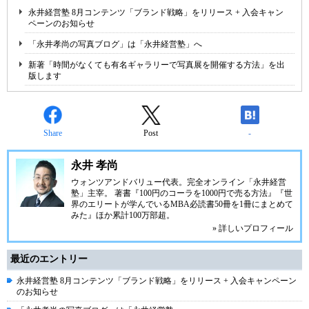
永井経営塾 8月コンテンツ「ブランド戦略」をリリース + 入会キャン
ペーンのお知らせ
「永井孝尚の写真ブログ」は「永井経営塾」へ
新著「時間がなくても有名ギャラリーで写真展を開催する方法」を出
版します
Share
Post
-
永井 孝尚
ウォンツアンドバリュー代表。完全オンライン「永井経営
塾」主宰。 著書『100円のコーラを1000円で売る方法』『世
界のエリートが学んでいるMBA必読書50冊を1冊にまとめて
みた』ほか累計100万部超。
» 詳しいプロフィール
最近のエントリー
永井経営塾 8月コンテンツ「ブランド戦略」をリリース + 入会キャンペーン
のお知らせ