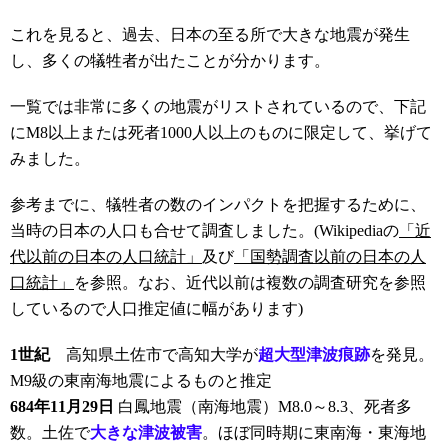
これを見ると、過去、日本の至る所で大きな地震が発生
し、多くの犠牲者が出たことが分かります。
一覧では非常に多くの地震がリストされているので、下記
にM8以上または死者1000人以上のものに限定して、挙げて
みました。
参考までに、犠牲者の数のインパクトを把握するために、
当時の日本の人口も合せて調査しました。(Wikipediaの
「近
代以前の日本の人口統計」
及び
「国勢調査以前の日本の人
口統計」
を参照。なお、近代以前は複数の調査研究を参照
しているので人口推定値に幅があります)
1世紀
高知県土佐市で高知大学が
超大型津波痕跡
を発見。
M9級の東南海地震によるものと推定
684年11月29日
白鳳地震（南海地震）M8.0～8.3、死者多
数。土佐で
大きな津波被害
。ほぼ同時期に東南海・東海地