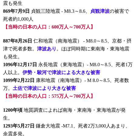
震も発生
869年7月9日
貞観三陸地震 - M8.3～8.6、
貞観津波
の被害で
死者約1,000人
【当時の日本の人口：600万人～700万人】
887年8月26日
仁和地震（南海地震） - M8.0～8.5、京都・摂
津で死者多数。
津波あり
。ほぼ同時期に東南海・東海地震
も発生。
1096年12月17日
永長地震（東海地震）- M8.0～8.5、死者1万
人以上。
伊勢・駿河で津波による大きな被害
1099年2月22日
康和地震（南海地震）- M 8.0～8.5、死者数
万。
土佐で津波により大きな被害
【当時の日本の人口：575万人～700万人】
1200年頃
地質調査によれば南海・東南海・東海地震が発
生。
1293年5月27日
鎌倉大地震 -M7.1、死者2万3,000人あまり、
余震多発。