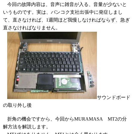
今回の故障内容は、音声に雑音が入る、音量が少ないと
いうものです。実は、バンコク支社出張中に発症しまし
て、直さなければ、
1
週間ほど我慢しなければならず、急ぎ
直さなければなりません。
サウンドボード
の取り外し後
折角の機会ですから、今回から
MURAMASA
MT2
の分
解方法を解説します。