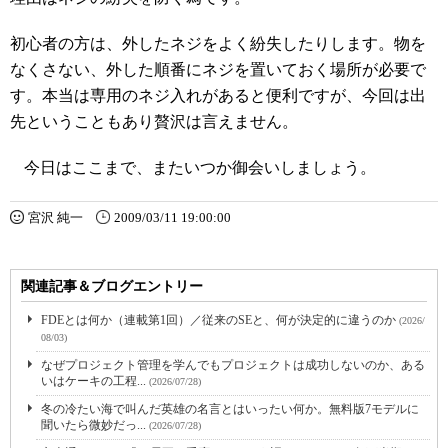
初心者の方は、外したネジをよく紛失したりします。物を
なくさない、外した順番にネジを置いておく場所が必要で
す。本当は専用のネジ入れがあると便利ですが、今回は出
先ということもあり贅沢は言えません。
今日はここまで、またいつか御会いしましょう。
宮沢 純一
2009/03/11 19:00:00
関連記事＆ブログエントリー
FDEとは何か（連載第1回）／従来のSEと、何が決定的に違うのか
(2026/
08/03)
なぜプロジェクト管理を学んでもプロジェクトは成功しないのか、ある
いはケーキの工程...
(2026/07/28)
冬の冷たい海で叫んだ英雄の名言とはいったい何か。無料版7モデルに
聞いたら微妙だっ...
(2026/07/28)