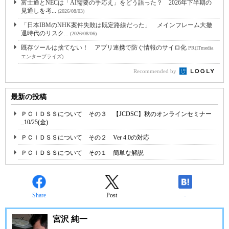
富士通とNECは「AI需要の手応え」をどう語った？ 2026年下半期の
見通しを考...
(2026/08/03)
「日本IBMのNHK案件失敗は既定路線だった」 メインフレーム大撤
退時代のリスク...
(2026/08/06)
既存ツールは捨てない！ アプリ連携で防ぐ情報のサイロ化
PR(ITmedia
エンタープライズ)
Recommended by
最新の投稿
ＰＣＩＤＳＳについて その３ 【JCDSC】秋のオンラインセミナー
_10/25(金)
ＰＣＩＤＳＳについて その２ Ver 4.0の対応
ＰＣＩＤＳＳについて その１ 簡単な解説
Share
Post
-
宮沢 純一