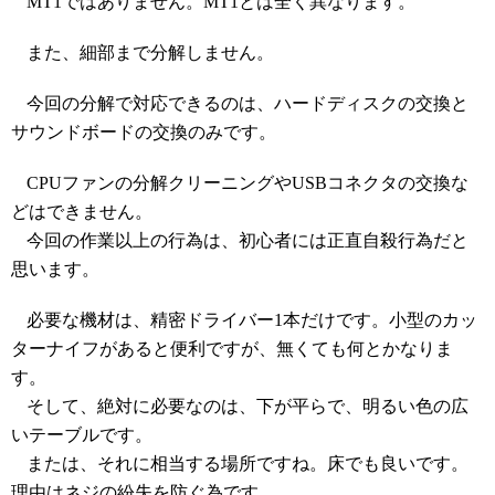
MT1
ではありません。
MT1
とは全く異なります。
また、細部まで分解しません。
今回の分解で対応できるのは、ハードディスクの交換と
サウンドボードの交換のみです。
CPU
ファンの分解クリーニングや
USB
コネクタの交換な
どはできません。
今回の作業以上の行為は、初心者には正直自殺行為だと
思います。
必要な機材は、精密ドライバー
1
本だけです。小型のカッ
ターナイフがあると便利ですが、無くても何とかなりま
す。
そして、絶対に必要なのは、下が平らで、明るい色の広
いテーブルです。
または、それに相当する場所ですね。床でも良いです。
理由はネジの紛失を防ぐ為です。