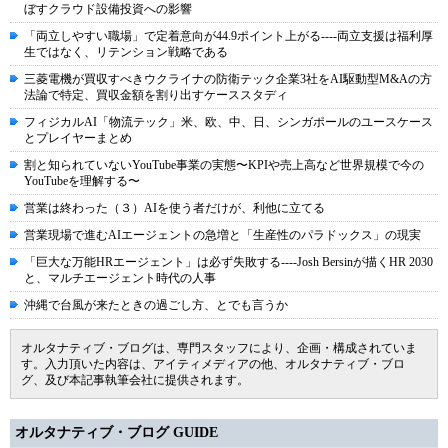
ぼすクラウド設備投資への影響
「両立しやすい職場」で定着意向が44.9ポイント上がる----両立支援は福利厚
生ではなく、リテンション戦略である
三菱電機が買収すべきウクライナの防衛テック企業3社をAI駆動型M&Aの方
法論で特定、買収金額を割り出すケーススタディ
フィジカルAI「物流テック」米、欧、中、日、シンガポールのユースケース
とプレイヤーまとめ
割と知られていないYouTube事業の実態〜KPIや売上高など世界規模で今の
YouTubeを理解する〜
営業は終わった（３）AIを使う者だけが、利他に立てる
営業現場で進むAIエージェントの急増と「生産性のパラドックス」の現実
「巨大な万能HRエージェント」は必ず失敗する----Josh Bersinが描くHR 2030
と、マルチエージェント時代の人事
沖縄で台風が来たときの過ごし方、とでも言うか
オルタナティブ・ブログは、専門スタッフにより、企画・構成されていま
す。入力頂いた内容は、アイティメディアの他、オルタナティブ・ブロ
グ、及び本記事執筆会社に提供されます。
オルタナティブ・ブログ GUIDE