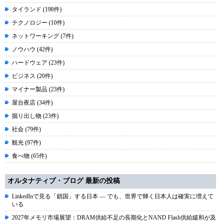
タイランド (198件)
テクノロジー (10件)
ネットワーキング (7件)
ノウハウ (42件)
ハードウェア (23件)
ビジネス (20件)
マイナー製品 (23件)
屋台夜店 (34件)
掘り出し物 (23件)
社会 (79件)
観光 (97件)
食べ物 (65件)
オルタナティブ・ブログ 最新の投稿
LinkedInで見る「鎖国」する日本 ― でも、世界で輝く日本人は確実に増えて
いる
2027年メモリ市場展望：DRAM供給不足の長期化とNAND Flash供給緩和が及