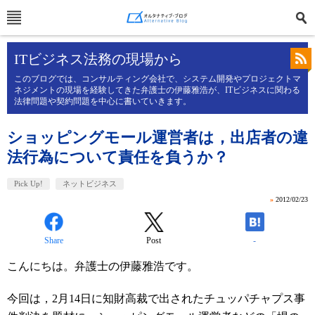
ITビジネス法務の現場から
このブログでは、コンサルティング会社で、システム開発やプロジェクトマ
ネジメントの現場を経験してきた弁護士の伊藤雅浩が、ITビジネスに関わる
法律問題や契約問題を中心に書いていきます。
ショッピングモール運営者は，出店者の違
法行為について責任を負うか？
Pick Up!
ネットビジネス
»
2012/02/23
Share
Post
-
こんにちは。弁護士の伊藤雅浩です。
今回は，2月14日に知財高裁で出されたチュッパチャプス事