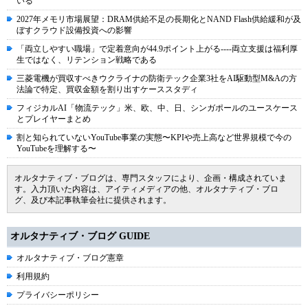
いる
2027年メモリ市場展望：DRAM供給不足の長期化とNAND Flash供給緩和が及
ぼすクラウド設備投資への影響
「両立しやすい職場」で定着意向が44.9ポイント上がる----両立支援は福利厚
生ではなく、リテンション戦略である
三菱電機が買収すべきウクライナの防衛テック企業3社をAI駆動型M&Aの方
法論で特定、買収金額を割り出すケーススタディ
フィジカルAI「物流テック」米、欧、中、日、シンガポールのユースケース
とプレイヤーまとめ
割と知られていないYouTube事業の実態〜KPIや売上高など世界規模で今の
YouTubeを理解する〜
オルタナティブ・ブログは、専門スタッフにより、企画・構成されていま
す。入力頂いた内容は、アイティメディアの他、オルタナティブ・ブロ
グ、及び本記事執筆会社に提供されます。
オルタナティブ・ブログ GUIDE
オルタナティブ・ブログ憲章
利用規約
プライバシーポリシー