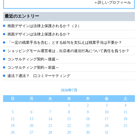
» 詳しいプロフィール
最近のエントリー
画面デザインは法律上保護されるか？（２）
画面デザインは法律上保護されるか？
「一定の残業手当を含む」とする給与を支払えば残業手当は不要か？
ショッピングモール運営者は，出店者の違法行為について責任を負うか？
コンサルティング契約～後篇～
コンサルティング契約～前篇～
違法？適法？ 口コミマーケティング
2026年7月
日
月
火
水
木
金
土
1
2
3
4
5
6
7
8
9
10
11
12
13
14
15
16
17
18
19
20
21
22
23
24
25
26
27
28
29
30
31