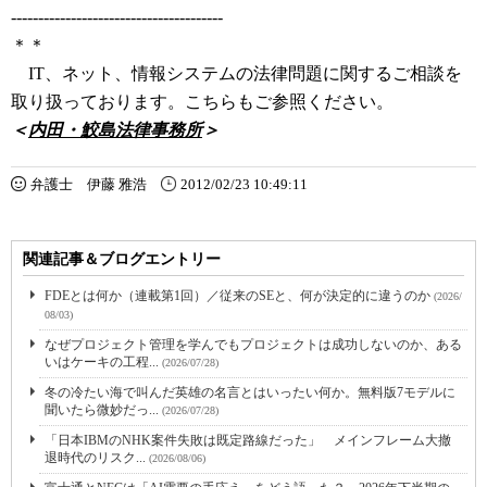
---------------------------------------
＊＊
IT、ネット、情報システムの法律問題に関するご相談を
取り扱っております。こちらもご参照ください。
＜
内田・鮫島法律事務所
＞
弁護士 伊藤 雅浩
2012/02/23 10:49:11
関連記事＆ブログエントリー
FDEとは何か（連載第1回）／従来のSEと、何が決定的に違うのか
(2026/
08/03)
なぜプロジェクト管理を学んでもプロジェクトは成功しないのか、ある
いはケーキの工程...
(2026/07/28)
冬の冷たい海で叫んだ英雄の名言とはいったい何か。無料版7モデルに
聞いたら微妙だっ...
(2026/07/28)
「日本IBMのNHK案件失敗は既定路線だった」 メインフレーム大撤
退時代のリスク...
(2026/08/06)