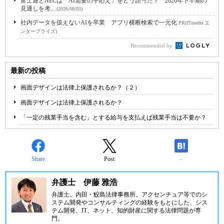
富士通とNECは「AI需要の手応え」をどう語った？ 2026年下半期の
見通しを考...
(2026/08/03)
社内データを扱えないAIを卒業 アプリ横断検索で一元化
PR(ITmedia エ
ンタープライズ)
Recommended by
最新の投稿
画面デザインは法律上保護されるか？（２）
画面デザインは法律上保護されるか？
「一定の残業手当を含む」とする給与を支払えば残業手当は不要か？
Share
Post
-
弁護士 伊藤 雅浩
弁護士。内田・鮫島法律事務所。アクセンチュア等でのシ
ステム開発やコンサルティングの経験をもとにした、シス
テム開発、IT、ネット、知的財産に関する法律問題が専
門。