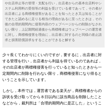
や出店停止等の管理・支配を行い，出店者からの基本出店料やシ
ステム利用料の受領等の利益を受けている者であって，その者が
出店者による商標権侵害があることを知ったとき又は知ることが
できたと認めるに足りる相当の理由があるに至ったときは，その
後の合理的期間内に侵害内容のウェブページからの削除がなされ
ない限り，上記期間経過後から商標権者はウェブページの運営者
に対し，商標権侵害を理由に，出店者に対するのと同様の差止請
求と損害賠償請求をすることができると解する
少々長くてわかりにくいのですが，要するに，出店者に対
する管理を行い，出店者から利益を得ているのであれば，
その出店者が商標権侵害を行っていると知ったときから一
定期間内に削除を行わない限り，商標権侵害になり得ると
いうことを示しています。
しかし，本件では，運営者である楽天が，商標権者からの
訴状を受け取ってから８日以内に該当商品を削除したこと
などから，裁判所は「合理的期間内に是正した」というこ