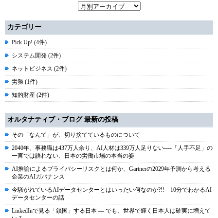
カテゴリー
Pick Up! (4件)
システム開発 (2件)
ネットビジネス (2件)
労務 (1件)
知的財産 (2件)
オルタナティブ・ブログ 最新の投稿
その「なんて」が、切り捨てているものについて
2040年、事務職は437万人余り、AI人材は339万人足りない----「人手不足」の
一言では語れない、日本の労働市場の本当の姿
AI推論によるプライバシーリスクとは何か、Gartnerの2029年予測から考える
企業のAIガバナンス
今騒がれているAIデータセンターとはいったい何なのか?!! 10分でわかるAI
データセンターの話
LinkedInで見る「鎖国」する日本 ― でも、世界で輝く日本人は確実に増えて